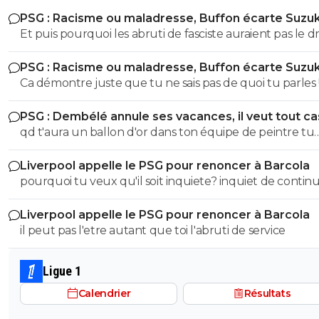
PSG : Racisme ou maladresse, Buffon écarte Suzuk
Et puis pourquoi les abruti de fasciste auraient pas le dr
s'exprimer? Toi t'es un gros débile qui sait pas faire la
PSG : Racisme ou maladresse, Buffon écarte Suzuk
différence entre nazisme et fascisme, t'a bien le droit d
Ca démontre juste que tu ne sais pas de quoi tu parles !! Fa
t'exprimer lol Tous les abrutis et idiots ont le droit de
etre sacrément débile pour confondre nazisme et fasci
s'exprimer lol
PSG : Dembélé annule ses vacances, il veut tout c
T'a meme pas le niveau en histoire d'un collégien... don
qd t'aura un ballon d'or dans ton équipe de peintre tu
partir de là tes idées politiques on s'en tape Quand on sait pas
pourras la ramener le bouffon de service
faire la différence entre le nazisme et le fascisme italien
Liverpool appelle le PSG pour renoncer à Barcola
parle pas de politique vu qu'on est un putain d'ignare ! Merci
pourquoi tu veux qu'il soit inquiete? inquiet de continu
de démontrer encore une fois que l'électeur LFI est u
gagner des titres avec la meilleure équipe d'europe? SOigne
abruti qui connait rien à rien :)
Liverpool appelle le PSG pour renoncer à Barcola
toi abruti
il peut pas l'etre autant que toi l'abruti de service
Ligue 1
Calendrier
Résultats