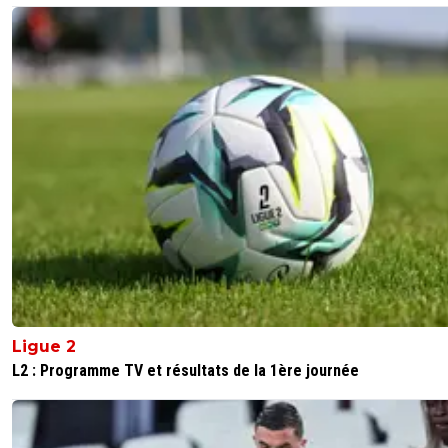
contradiction est chez toi une marque de fabrique 😛il y 
jours le réal avait pas une tune avec la rénovation du sta
bernabeu et en 2 jour ils ont trouvé 200 millions dans un
enterré dans le jardin, hier c'était neymar et mbappe qui
poussé pour le licenciement de tuchel et aujourd'hui ce 
veut quitter le psg car il vivrait mal le départ du coatch 
rrrrooooo modo ton affabulation n'a d'égal que tes
élucubrations 😂😂😂😂
0
+
Répondre
ed-crane
28 décembre 2020 à 13:27
+
0
Ya deux jours on nous expliquait que c'était principaleme
Neymar et Mbappé qui avaient forcé le départ de Tuchel
au match d'Istanbul.Faudrait savoir.Remarque non, faudra
juste la fermer.Hein Modo?
Ligue 2
0
+
Répondre
L2 : Programme TV et résultats de la 1ère journée
lisandro
28 décembre 2020 à 13:20
+
0
Nan mais sérieux le mec publie un message de merci au 