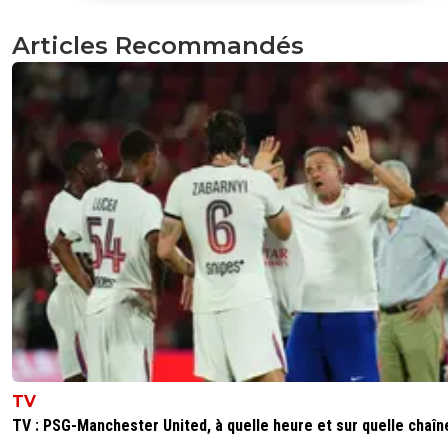
depuis des lustres) pcq il n'avait pas gagné le
championnat. Alors tu vas me dire "Oui mais c'est 
Articles Recommandés
réal..." Bah "oui mais c'est le psg..." Pour ces 2 club
attend plus. Que ce soit justifié, justifiable, ou non.
0
+
Répondre
pierre-tango
28 décembre 2020 à 14:34
+
1
cette révolte est révoltante !!! continue MODO t'es sur l
chemin
0
+
Répondre
jten
28 décembre 2020 à 13:38
+
0
maintenant c'est la probable arrivée de pochettino, tout
trop vite aujourd'hui même pour les médias 😆 faut dire i
dit tellement de conneries depuis la nuit des temps que 
TV
la prudence est plus sage.Modo tu devrais parfois prendr
temps de lire tes articles, d'une tu pourrais te rendre co
TV : PSG-Manchester United, à quelle heure et sur quelle chaîn
de l'absurdité de certains contenus et de deux que la