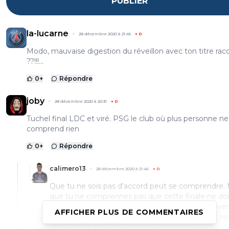
PUBLIER
la-lucarne
28 décembre 2020 à 21:45
+
0
Modo, mauvaise digestion du réveillon avec ton titre rac
??!!!...
0
+
Répondre
joby
28 décembre 2020 à 20:31
+
0
Tuchel final LDC et viré. PSG le club où plus personne ne
comprend rien
0
+
Répondre
calimero13
28 décembre 2020 à 21:46
+
0
Que tu ne sois pas d'accord peut se comprendre. 
que tu ne comprennes pas que cette finale ne doi
aucun cas assurer le siège pour les 15 saisons à ven
AFFICHER PLUS DE COMMENTAIRES
c'est bizarre.De mémoire le réal a viré ancelotti ap
une victoire en ldc (la decima je crois, qu'ils attend