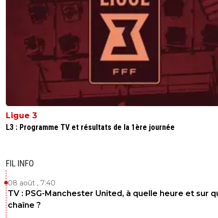
articles a venir d'ici quelques jours/semaines...."mbappe v
partir car il fait sa diva et ne supporte plus de ne plus avo
passes droits avec tuchel"....blablabla...et invariablement 
tomberont la tete la premiere dans ce genre d'article rac
basé sur du vent...le sens du vent pour etre exacte....ca v
sympa....
0
+
Répondre
noname
28 décembre 2020 à 12:38
+
0
bah faut savoir bande de merdias à la con, un coup c'est
mbappe et le ney qui sont plus en accord sur pleins de t
Ligue 3
avec le coach, et souhaitent son départ et apres mbapp
L3 : Programme TV et résultats de la 1ère journée
mettrait à pleurer en vivant mal le départ de ce même
coach???? incroyable....AS, marca mundo deportivo, don 
et toute la merde espingouine, faudrait vraiment un cou
piratage sur leur site car à force de raconter de la merde,
FIL INFO
récolte la merde!!!!!
08 août , 7:40
0
+
Répondre
TV : PSG-Manchester United, à quelle heure et sur q
chaîne ?