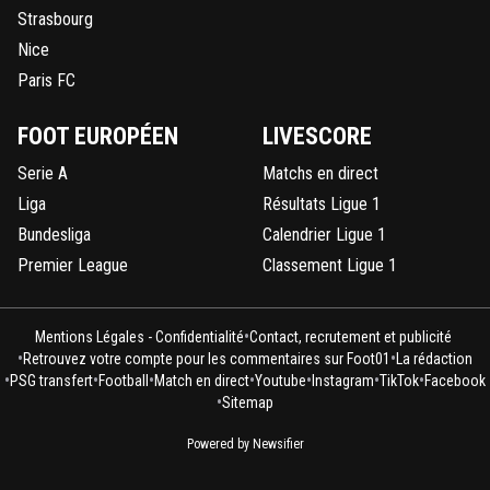
Strasbourg
Nice
Paris FC
FOOT EUROPÉEN
LIVESCORE
Serie A
Matchs en direct
Liga
Résultats Ligue 1
Bundesliga
Calendrier Ligue 1
Premier League
Classement Ligue 1
•
Mentions Légales - Confidentialité
Contact, recrutement et publicité
•
•
Retrouvez votre compte pour les commentaires sur Foot01
La rédaction
•
•
•
•
•
•
•
PSG transfert
Football
Match en direct
Youtube
Instagram
TikTok
Facebook
•
Sitemap
Powered by Newsifier