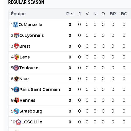
REGULAR SEASON
Équipe
Pts
J
V
N
D
BP
BC
1
O
.
Marseille
0
0
0
0
0
0
0
2
O
.
Lyonnais
0
0
0
0
0
0
0
3
Brest
0
0
0
0
0
0
0
4
Lens
0
0
0
0
0
0
0
5
Toulouse
0
0
0
0
0
0
0
6
Nice
0
0
0
0
0
0
0
7
Paris
Saint
Germain
0
0
0
0
0
0
0
8
Rennes
0
0
0
0
0
0
0
9
Strasbourg
0
0
0
0
0
0
0
10
LOSC
Lille
0
0
0
0
0
0
0