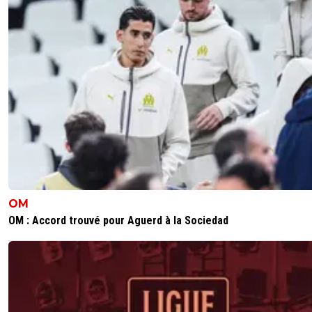
comme dans n’importe quelle boîte...De là à dire qu’il ve
changer d’air? Les “journalistes” (🤔🤔🤔)espagoins à la
baguette, comme d’hab
0
+
Répondre
psgpsg
28 décembre 2020 à 13:08
+
0
J'avais compris son message comme de la politesse tou
simplement.
0
+
Répondre
vermeer
28 décembre 2020 à 13:22
+
179
OM
Pfff....tu n'es pas apte à postuler à As ou Marca c'e
OM : Accord trouvé pour Aguerd à la Sociedad
tout..^^
0
+
Répondre
piazorre-wait-and-see
28 décembre 2020 à 12:41
+
0
voila....comme ca on prepare gentiment le terrain pour le