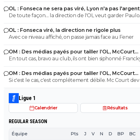
OL : Fonseca ne sera pas viré, Lyon n'a pas l'argen
le faire
De toute façon.... la direction de l'OL veut garder Paulo
Fonseca... et elle a bien raison.
OL : Fonseca viré, la direction ne rigole plus
Avec ce niveau affiché, on passe jamais face au Fener
OM : Des médias payés pour tailler l’OL, McCourt
accusé
En tout cas, bravo au club, ils ont bien siphonné Franck
pour 0 trophée. Il a dépensé 2 à 4 fois plus que Louis-
OM : Des médias payés pour tailler l’OL, McCourt
Dreyfus qui avait remporté 4 titres ce qui était déjà peu.
accusé
Si c'est le cas, c'est complétement débile. Mc Court devr
savoir s'entourer. Du mal à comprendre comment un
homme d'affaire à la tête d'une fortune estimé à 1,38 mi
Ligue 1
selon Forbes se fasse balader comme ça.
Calendrier
Résultats
REGULAR SEASON
Équipe
Pts
J
V
N
D
BP
BC