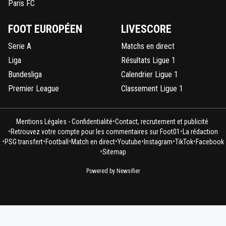
Paris FC
FOOT EUROPÉEN
LIVESCORE
Serie A
Matchs en direct
Liga
Résultats Ligue 1
Bundesliga
Calendrier Ligue 1
Premier League
Classement Ligue 1
•
Mentions Légales - Confidentialité
Contact, recrutement et publicité
•
•
Retrouvez votre compte pour les commentaires sur Foot01
La rédaction
•
•
•
•
•
•
•
PSG transfert
Football
Match en direct
Youtube
Instagram
TikTok
Facebook
•
Sitemap
Powered by Newsifier