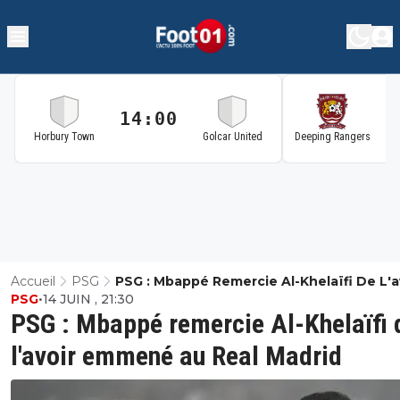
14:00
1
Horbury Town
Golcar United
Deeping Rangers
Accueil
PSG
PSG : Mbappé Remercie Al-Khelaïfi De L'a
PSG
•
14 JUIN , 21:30
Emmené Au Real Madrid
PSG : Mbappé remercie Al-Khelaïfi 
l'avoir emmené au Real Madrid