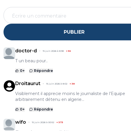
PUBLIER
doctor-d
15 juin 2026 à 8:38
+
56
T un beau pour..
0
+
Répondre
Droitaurut
15 juin 2026 à 8:02
+
38
Visiblement il apprecie moins le journaliste de l’Equipe
arbitrairement détenu en algerie...
0
+
Répondre
wifo
15 juin 2026 à 00:52
+
373