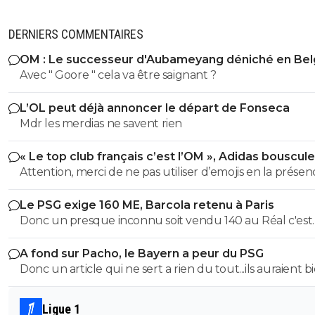
DERNIERS COMMENTAIRES
OM : Le successeur d'Aubameyang déniché en Bel
Avec " Goore " cela va être saignant ?
L’OL peut déjà annoncer le départ de Fonseca
Mdr les merdias ne savent rien
« Le top club français c’est l’OM », Adidas bouscule
PSG
Attention, merci de ne pas utiliser d’emojis en la prése
Raymond Q qui a un traumatisme de l enfance lié à ces
Le PSG exige 160 ME, Barcola retenu à Paris
derniers; pour le soutenir, vous pouvez adhérer à son
Donc un presque inconnu soit vendu 140 au Réal c'est
association se prétendant faire partie d’une « élite » litté
normal et un double détenteur de la LDC soit à un pri
se refusant catégoriquement l utilisation d emojis bien 
A fond sur Pacho, le Bayern a peur du PSG
faiblard normal ?? Messieurs les anglais allez vous faire ...
populaire à son goût et surtout incompréhensible pou
Donc un article qui ne sert a rien du tout...ils auraient b
gros globes oculaires de sardine. Cordialement.
voulu mais finalement non...je peux en écrire 200 des ar
comme ca !
Ligue 1