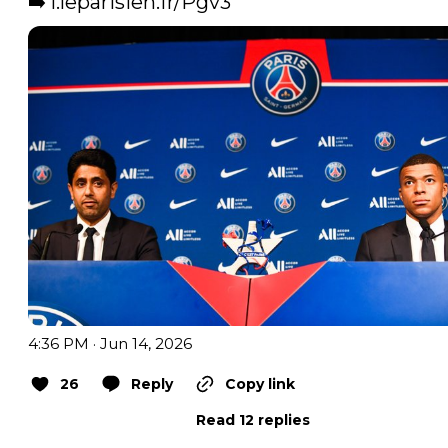
➡️ 
l.leparisien.fr/Pgv3
4:36 PM · Jun 14, 2026
26
Reply
Copy link
Read 12 replies