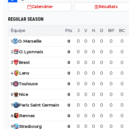
Calendrier
Résultats
REGULAR SEASON
Équipe
Pts
J
V
N
D
BP
BC
1
O
.
Marseille
0
0
0
0
0
0
0
2
O
.
Lyonnais
0
0
0
0
0
0
0
3
Brest
0
0
0
0
0
0
0
4
Lens
0
0
0
0
0
0
0
5
Toulouse
0
0
0
0
0
0
0
6
Nice
0
0
0
0
0
0
0
7
Paris
Saint
Germain
0
0
0
0
0
0
0
8
Rennes
0
0
0
0
0
0
0
9
Strasbourg
0
0
0
0
0
0
0