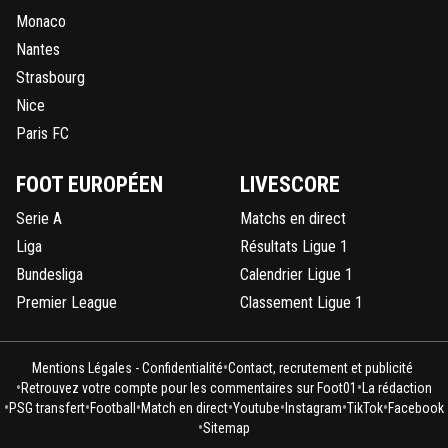
Monaco
Nantes
Strasbourg
Nice
Paris FC
FOOT EUROPÉEN
LIVESCORE
Serie A
Matchs en direct
Liga
Résultats Ligue 1
Bundesliga
Calendrier Ligue 1
Premier League
Classement Ligue 1
•
Mentions Légales - Confidentialité
Contact, recrutement et publicité
•
•
Retrouvez votre compte pour les commentaires sur Foot01
La rédaction
•
•
•
•
•
•
•
PSG transfert
Football
Match en direct
Youtube
Instagram
TikTok
Facebook
•
Sitemap