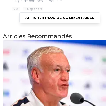
Cirage de pompes pathétique...
2
+
Répondre
AFFICHER PLUS DE COMMENTAIRES
dom
14 juin 2026 à 23:28
+
560
J'y crois pas une seconde....! Rends l'argent kiki !!
Articles Recommandés
3
+
Répondre
l-mir-abelle
14 juin 2026 à 22:28
+
155
Tkt Kiki nous aussi nous sommes très heureux que tu soi
Réal, vraiment très heureux mouhahaha 😂
5
+
Répondre
sergio33
14 juin 2026 à 21:54
+
1605
Quel tissu d'inepties !
Nasser et Kylian Mbappé vont s'étrangler s'ils tombent s
article. Mdr