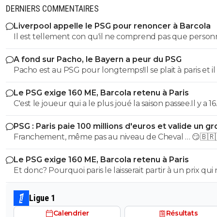
DERNIERS COMMENTAIRES
Liverpool appelle le PSG pour renoncer à Barcola
Il est tellement con qu'il ne comprend pas que perso
peut le blairer cet idiot
A fond sur Pacho, le Bayern a peur du PSG
Pacho est au PSG pour longtemps!Il se plait à paris et il
tres bien payé
Le PSG exige 160 ME, Barcola retenu à Paris
C'est le joueur qui a le plus joué la saison passee.Il y a 16
titulaires en fonction de la tactique de L.E.Arretez avec v
PSG : Paris paie 100 millions d'euros et valide un gr
n'est pas titulaire
départ
Franchement, même pas au niveau de Cheval … 😏🇧🇷
🇫🇷🇺🇦
Le PSG exige 160 ME, Barcola retenu à Paris
Et donc? Pourquoi paris le laisserait partir à un prix qui 
convient pas? Il restera c'est tout
Ligue 1
Calendrier
Résultats