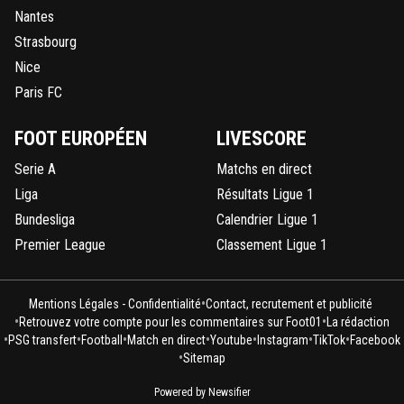
Nantes
Strasbourg
Nice
Paris FC
FOOT EUROPÉEN
LIVESCORE
Serie A
Matchs en direct
Liga
Résultats Ligue 1
Bundesliga
Calendrier Ligue 1
Premier League
Classement Ligue 1
•
Mentions Légales - Confidentialité
Contact, recrutement et publicité
•
•
Retrouvez votre compte pour les commentaires sur Foot01
La rédaction
•
•
•
•
•
•
•
PSG transfert
Football
Match en direct
Youtube
Instagram
TikTok
Facebook
•
Sitemap
Powered by Newsifier