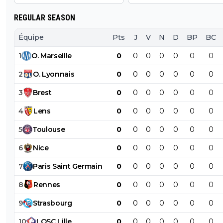
REGULAR SEASON
Équipe
Pts
J
V
N
D
BP
BC
1
O
.
Marseille
0
0
0
0
0
0
0
2
O
.
Lyonnais
0
0
0
0
0
0
0
3
Brest
0
0
0
0
0
0
0
4
Lens
0
0
0
0
0
0
0
5
Toulouse
0
0
0
0
0
0
0
6
Nice
0
0
0
0
0
0
0
7
Paris
Saint
Germain
0
0
0
0
0
0
0
8
Rennes
0
0
0
0
0
0
0
9
Strasbourg
0
0
0
0
0
0
0
10
LOSC
Lille
0
0
0
0
0
0
0