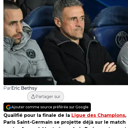
Eric Bethsy
Par
Partager sur
Ajouter comme source préférée sur Google
Qualifié pour la finale de la
Ligue des Champions
,
Paris Saint-Germain se projette déjà sur le match