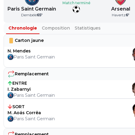
Match terminé
Paris Saint Germain
Arsenal
Dembélé
65
'
Havertz
6
'
Chronologie
Composition
Statistiques
Carton jaune
N. Mendes
Paris Saint Germain
Remplacement
ENTRE
I. Zabarnyi
Paris Saint Germain
SORT
M. Aoás Corrêa
Paris Saint Germain
Remplacement