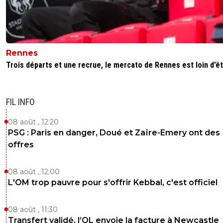
Rennes
Trois départs et une recrue, le mercato de Rennes est loin d’êtr
FIL INFO
08 août , 12:20
PSG : Paris en danger, Doué et Zaïre-Emery ont des
offres
08 août , 12:00
L'OM trop pauvre pour s'offrir Kebbal, c'est officiel
08 août , 11:30
Transfert validé, l’OL envoie la facture à Newcastle