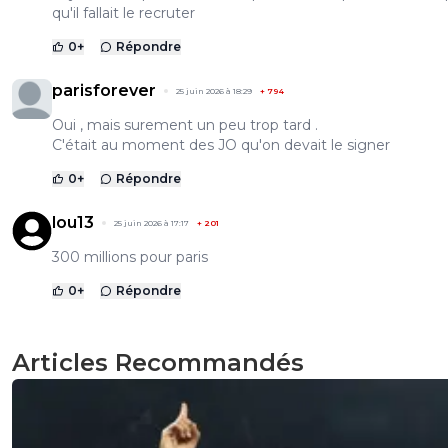
qu'il fallait le recruter
0
+
Répondre
parisforever
25 juin 2026 à 18:29
+
794
Oui , mais surement un peu trop tard .
C'était au moment des JO qu'on devait le signer
0
+
Répondre
lou13
25 juin 2026 à 17:17
+
201
300 millions pour paris
0
+
Répondre
Articles Recommandés