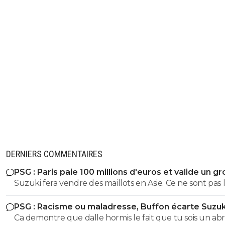
DERNIERS COMMENTAIRES
PSG : Paris paie 100 millions d'euros et valide un gr
départ
Suzuki fera vendre des maillots en Asie. Ce ne sont pas 
russes qui acheteront ceux de Safonov ni les europeens
PSG : Racisme ou maladresse, Buffon écarte Suzuk
ceux de Chevalier. Quant aux autres acheteurs ils s’en
Ca demontre que dalle hormis le fait que tu sois un abr
foutent des trois ...