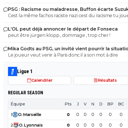
ignare qui ignorait tout ce que jai dit sur buffon parce
PSG : Racisme ou maladresse, Buffon écarte Suzuk
justement tes un abruti ignare qui par dessus le marc
Cest la même fachos raciste nazi cest du racisme tu jou
ouvre sa grande gueule Genre cest toi qui va m'apprendre
les mots là finalité est la meme... Donc moralité alors bu
les définitions de nazi raciste fachiste?? Espèce de gui
L’OL peut déjà annoncer le départ de Fonseca
?? Cest ca ta seule défense ?? Va un peu te faire tronc
peut être jürgen klopp , dommage , trop cher !
espèce d'abruti .. et le numero 88 interdit en série A alo
dit quoi aussi parceque tu t'es foutu de ma gueule a ce
Mika Godts au PSG, un invité vient pourrir la situati
mais si je te colle le règlement sur ta sale face de merd
Le joueur veut venir à Paris donc il a son mot à dire
auras lair un peu plus con qu'hier trépané va
Ligue 1
Calendrier
Résultats
REGULAR SEASON
Équipe
Pts
J
V
N
D
BP
BC
1
O
.
Marseille
0
0
0
0
0
0
0
2
O
.
Lyonnais
0
0
0
0
0
0
0