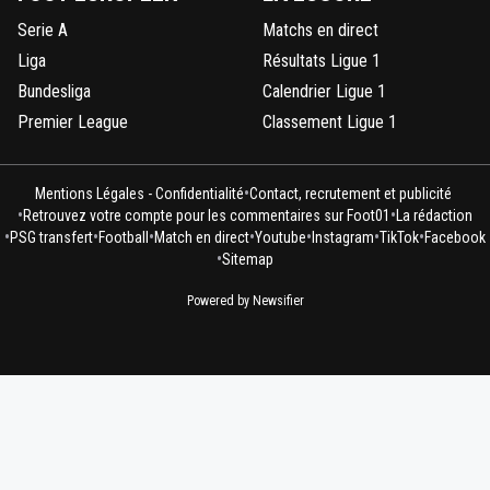
Serie A
Matchs en direct
Liga
Résultats Ligue 1
Bundesliga
Calendrier Ligue 1
Premier League
Classement Ligue 1
•
Mentions Légales - Confidentialité
Contact, recrutement et publicité
•
•
Retrouvez votre compte pour les commentaires sur Foot01
La rédaction
•
•
•
•
•
•
•
PSG transfert
Football
Match en direct
Youtube
Instagram
TikTok
Facebook
•
Sitemap
Powered by Newsifier