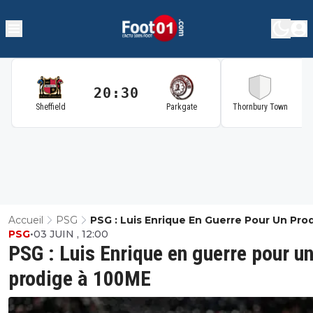
20:30
2
Sheffield
Parkgate
Thornbury Town
Accueil
PSG
PSG : Luis Enrique En Guerre Pour Un Pro
PSG
•
03 JUIN , 12:00
100ME
PSG : Luis Enrique en guerre pour u
prodige à 100ME