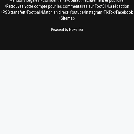
•
Mentions Légales - Confidentialité
Contact, recrutement et publicité
•
•
Retrouvez votre compte pour les commentaires sur Foot01
La rédaction
•
•
•
•
•
•
•
PSG transfert
Football
Match en direct
Youtube
Instagram
TikTok
Facebook
•
Sitemap
Powered by Newsifier