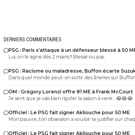
DERNIERS COMMENTAIRES
PSG : Paris s’attaque à un défenseur blessé à 50 M
Lui, on le signe dès 2 mains !! Blessé ou pas.
PSG : Racisme ou maladresse, Buffon écarte Suzuk
Dans quel monde peut-on sortir des âneries sur Buffon
dire qu'il est raciste? Buffon connait très bien Suzuki ce
OM : Grégory Lorenzi offre 81 ME à Frank McCourt
dernier évoluant Parme, l'un de sclubs cher à Buffon
Je sent que je vais bien rigoler la saison à venir…😂😂😂
(puisqu'il y a débuté). Vous ne vous dites juste pas qu'il 
des choses (comme le style de vie ou l'hygiène ou tout
Officiel : Le PSG fait signer Akliouche pour 50 ME
chose qui fait d'un jouer un vrai professionnel). Non vo
Mon pauvre, ton obsession a vouloir te justifier sur cha
partez direct sur des considérations racistes... Ah la la...
commentaire 🤣😂😂 Tu aurais la queue d'un chat qui s
Officiel : Le PSG fait signer Akliouche pour 50 ME
de bouche et on t'accuserait de l'avoir mangé que tu ni