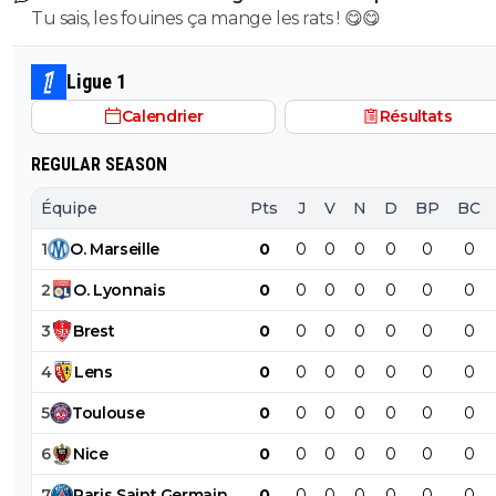
Tu sais, les fouines ça mange les rats ! 😋😋
encore....mdr
Ligue 1
Calendrier
Résultats
REGULAR SEASON
Équipe
Pts
J
V
N
D
BP
BC
1
O
.
Marseille
0
0
0
0
0
0
0
2
O
.
Lyonnais
0
0
0
0
0
0
0
3
Brest
0
0
0
0
0
0
0
4
Lens
0
0
0
0
0
0
0
5
Toulouse
0
0
0
0
0
0
0
6
Nice
0
0
0
0
0
0
0
7
Paris
Saint
Germain
0
0
0
0
0
0
0