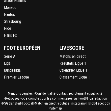
Stade Rennais
Monaco
Nantes
Strasbourg
Nice
Paris FC
FOOT EUROPÉEN
LIVESCORE
Serie A
Matchs en direct
Liga
Résultats Ligue 1
Bundesliga
Calendrier Ligue 1
Premier League
Classement Ligue 1
•
Mentions Légales - Confidentialité
Contact, recrutement et publicité
•
•
Retrouvez votre compte pour les commentaires sur Foot01
La rédaction
•
•
•
•
•
•
•
PSG transfert
Football
Match en direct
Youtube
Instagram
TikTok
Facebook
•
Sitemap