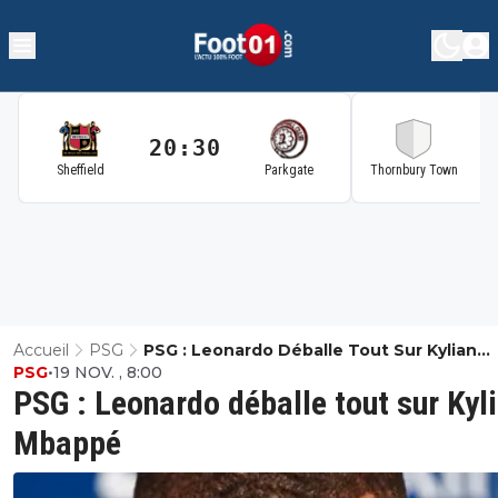
20:30
2
Sheffield
Parkgate
Thornbury Town
Accueil
PSG
PSG : Leonardo Déballe Tout Sur Kylian
PSG
•
19 NOV. , 8:00
Mbappé
PSG : Leonardo déballe tout sur Kyl
Mbappé