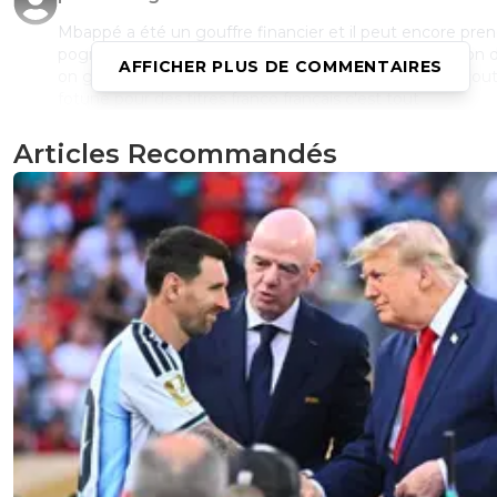
Mbappé a été un gouffre financier et il peut encore pre
pognon au PSG.on lui a trop cédé.La saison d'après son 
AFFICHER PLUS DE COMMENTAIRES
on gagne la LDC avec un budget moindre. Il nous a cou
fotune pour des titres franco français c'est tout
2
+
Répondre
Articles Recommandés
Kvaracadabra
19 novembre 2025 à 12:42
+
887
Parfaitement, en cela c'est un mal pour un bien, o
tirer une très grande leçon de cette erreur (qui étai
plus grosse parmis toutes les autres) et on a
parfaitement su appliquer la correction pour aller
définitivement de l'avant.
Dommage qu'on se soit perdu en route car au dé
c'est bien sur ce modèle du collectif et des jeunes
talentueux que le PSG avait tablé sous le
commandement de Leo...et ce fût cette période q
commencé à nous placer dans la légende avant d
sombrer dans le bling bling