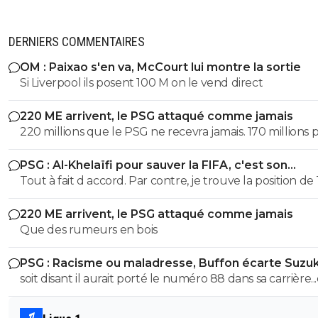
DERNIERS COMMENTAIRES
OM : Paixao s'en va, McCourt lui montre la sortie
Si Liverpool ils posent 100 M on le vend direct
220 ME arrivent, le PSG attaqué comme jamais
220 millions que le PSG ne recevra jamais. 170 millions 
Barcola et 50 pour M'Baye... Il ne faut pas prendre ses d
PSG : Al-Khelaïfi pour sauver la FIFA, c'est son
pour des réalités. Personne ne payera ce prix pour là p
cauchemar
Tout à fait d accord. Par contre, je trouve la position de
des remplaçants.
quelque peu, voir ultra- hypocrite quand il dénonce u
220 ME arrivent, le PSG attaqué comme jamais
football élitiste quand on a des clubs comme le Real, le
Que des rumeurs en bois
Barca et l atletico dans sa ligue, c est grâce à ces clubs si
ligue peut se permettre de renégocier à la hausse des 
PSG : Racisme ou maladresse, Buffon écarte Suzuk
tv si importants profitant à toute sa ligue et même à Te
soit disant il aurait porté le numéro 88 dans sa carrière.
lui-même qui s est vu augmenter son salaire de 2M po
cela fait automatiquement de lui un nazi... selon les déb
arriver à un salaire personnel de plus de 5M annuel 🤔 
comme plus bas
aurait il pas une part de mauvaise foi du fait que ce soit