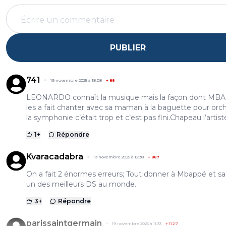
PUBLIER
741
19 novembre 2025 à 18:08
+
88
LEONARDO connaît la musique mais la façon dont MB
les a fait chanter avec sa maman à la baguette pour orc
la symphonie c’était trop et c’est pas fini.Chapeau l’artist
1
+
Répondre
Kvaracadabra
19 novembre 2025 à 12:38
+
887
On a fait 2 énormes erreurs; Tout donner à Mbappé et sac
un des meilleurs DS au monde.
3
+
Répondre
parissaintgermain
19 novembre 2025 à 11:33
+
1127