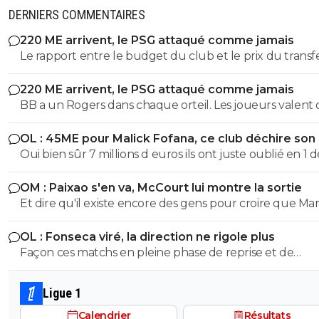
DERNIERS COMMENTAIRES
220 ME arrivent, le PSG attaqué comme jamais
Le rapport entre le budget du club et le prix du transf
Diomande ne devrait pas coûter 140 millions vu que le
220 ME arrivent, le PSG attaqué comme jamais
budget de Leipzig est beaucoup plus bas si ont suit to
BB a un Rogers dans chaque orteil. Les joueurs valent 
raisonnement...
que les clubs sont prêts à mettre. Diomandé mid CDM 
OL : 45ME pour Malick Fofana, ce club déchire son 
expérience LDC il vaut 140M donc ...
Oui bien sûr 7 millions d euros ils ont juste oublié en 1 
le 7 . C est bien 17 millions son prix d achat pour l OL.
OM : Paixao s'en va, McCourt lui montre la sortie
Et dire qu'il existe encore des gens pour croire que Mar
joue pas le maintien. Tellement hâte mais hâte de voir 
OL : Fonseca viré, la direction ne rigole plus
club moisir en D2
Façon ces matchs en pleine phase de reprise et de
préparation physique donnent toujours des résultats
aléatoires, quel que soit le coach. En plus cette année 
Ligue 1
CDM c'est d'autant plus vrais, les internationaux sont e
Calendrier
Résultats