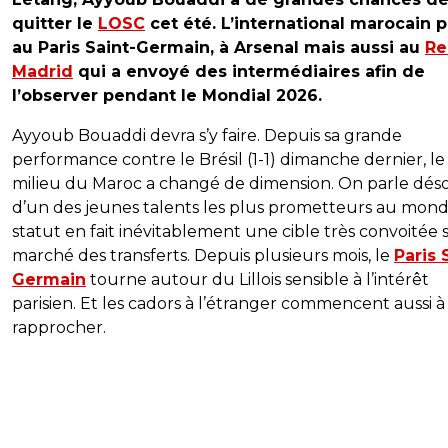
quitter le
LOSC
cet été. L’international marocain p
au Paris Saint-Germain, à Arsenal mais aussi au
Re
Madrid
qui a envoyé des intermédiaires afin de
l’observer pendant le Mondial 2026.
Ayyoub Bouaddi devra s’y faire. Depuis sa grande
performance contre le Brésil (1-1) dimanche dernier, le
milieu du Maroc a changé de dimension. On parle dés
d’un des jeunes talents les plus prometteurs au mond
statut en fait inévitablement une cible très convoitée 
marché des transferts. Depuis plusieurs mois, le
Paris 
Germain
tourne autour du Lillois sensible à l’intérêt
parisien. Et les cadors à l’étranger commencent aussi à
rapprocher.