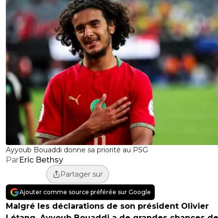
Ayyoub Bouaddi donne sa priorité au PSG
Eric Bethsy
Par
Partager sur
Ajouter comme source préférée sur Google
Malgré les déclarations de son président Olivier
Létang, Ayyoub Bouaddi a de grandes chances d