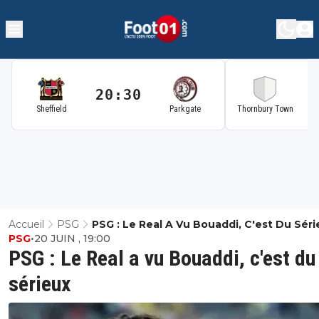
20:30
2
Sheffield
Parkgate
Thornbury Town
Accueil
PSG
PSG : Le Real A Vu Bouaddi, C'est Du Séri
PSG
•
20 JUIN , 19:00
PSG : Le Real a vu Bouaddi, c'est du
sérieux