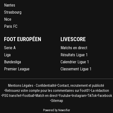
Nantes
Strasbourg
Nice
Paris FC
FOOT EUROPÉEN
LIVESCORE
Serie A
Matchs en direct
Liga
Résultats Ligue 1
Bundesliga
Calendrier Ligue 1
Premier League
Classement Ligue 1
•
Mentions Légales - Confidentialité
Contact, recrutement et publicité
•
•
Retrouvez votre compte pour les commentaires sur Foot01
La rédaction
•
•
•
•
•
•
•
PSG transfert
Football
Match en direct
Youtube
Instagram
TikTok
Facebook
•
Sitemap
Powered by Newsifier