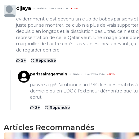
dijaya
16 décembre 2025 à 10:33
+
2161
evidemment c est devenu un club de bobos parisiens et
juste pour se montrer. ce club n a plus de vrais supporter
depuis bien longtps et la dissolution des ultras. ce n est 
representation de ce le Qatar veut. Une image pour pou
magouiller de l autre coté. t as vu c est beau devant, ça t
de regarder derriere
2
+
Répondre
parissaintgermain
16 décembre 2025 à 20:14
+
1129
pauvre aigri!L'ambiance au PSG lors des matchs à
domicile ou en LDC à l'exterieur démontre que tu
abruti
3
+
Répondre
Articles Recommandés