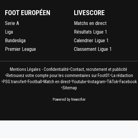
FOOT EUROPÉEN
LIVESCORE
Serie A
Matchs en direct
Liga
Résultats Ligue 1
Bundesliga
Calendrier Ligue 1
Premier League
Classement Ligue 1
•
Mentions Légales - Confidentialité
Contact, recrutement et publicité
•
•
Retrouvez votre compte pour les commentaires sur Foot01
La rédaction
•
•
•
•
•
•
•
PSG transfert
Football
Match en direct
Youtube
Instagram
TikTok
Facebook
•
Sitemap
Powered by Newsifier