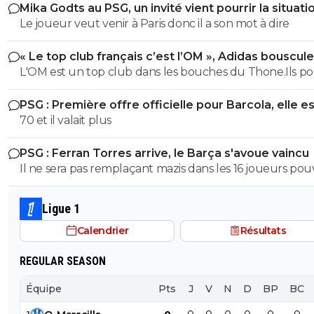
Mika Godts au PSG, un invité vient pourrir la situati
Le joueur veut venir à Paris donc il a son mot à dire
« Le top club français c’est l’OM », Adidas bouscule
PSG
L'OM est un top club dans les bouches du Thone.Ils po
gagner la coupe departementale en 2026
PSG : Première offre officielle pour Barcola, elle e
choquante
70 et il valait plus
PSG : Ferran Torres arrive, le Barça s'avoue vaincu
Il ne sera pas remplaçant mazis dans les 16 joueurs po
demarrer un match en fonction de la tactique de L.E
Ligue 1
Calendrier
Résultats
REGULAR SEASON
Équipe
Pts
J
V
N
D
BP
BC