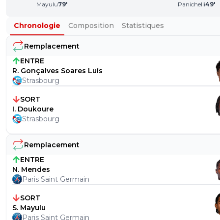
Mayulu
79
'
Panichelli
49
'
Chronologie
Composition
Statistiques
Remplacement
ENTRE
R. Gonçalves Soares Luís
Strasbourg
SORT
I. Doukoure
Strasbourg
Remplacement
ENTRE
N. Mendes
Paris Saint Germain
SORT
S. Mayulu
Paris Saint Germain