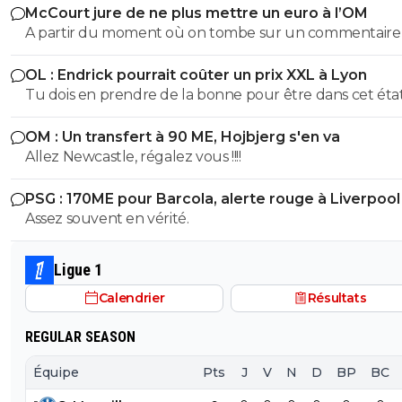
McCourt jure de ne plus mettre un euro à l’OM
A partir du moment où on tombe sur un commentaire
Raymonde on sait qu'on tombe sur un commentaire d
OL : Endrick pourrait coûter un prix XXL à Lyon
teubé 😂🤣🤣 PS: ce crétin prétend qu'un commentaire avec
Tu dois en prendre de la bonne pour être dans cet état 
emoji est un commentaire de teubé? C'est marrant sur
Twitter/X Obama, Musk et tout un tas de prix Nobel uti
OM : Un transfert à 90 ME, Hojbjerg s'en va
énormément les emojis... Encore des teubés c'est ça? A
Allez Newcastle, régalez vous !!!!
de Raymonde va, encore une fois bâchée 😂🤣🤣
PSG : 170ME pour Barcola, alerte rouge à Liverpool
Assez souvent en vérité.
Ligue 1
Calendrier
Résultats
REGULAR SEASON
Équipe
Pts
J
V
N
D
BP
BC