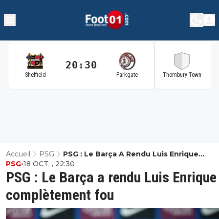
20:30
2
Sheffield
Parkgate
Thornbury Town
Accueil
PSG
PSG : Le Barça A Rendu Luis Enrique
PSG
•
18 OCT. , 22:30
Complètement Fou
PSG : Le Barça a rendu Luis Enrique
complètement fou