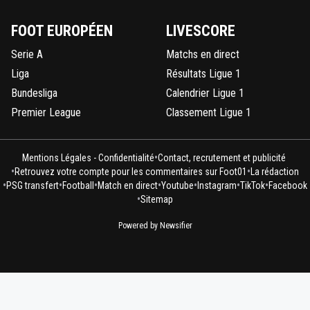
FOOT EUROPÉEN
LIVESCORE
Serie A
Matchs en direct
Liga
Résultats Ligue 1
Bundesliga
Calendrier Ligue 1
Premier League
Classement Ligue 1
•
Mentions Légales - Confidentialité
Contact, recrutement et publicité
•
•
Retrouvez votre compte pour les commentaires sur Foot01
La rédaction
•
•
•
•
•
•
•
PSG transfert
Football
Match en direct
Youtube
Instagram
TikTok
Facebook
•
Sitemap
Powered by Newsifier