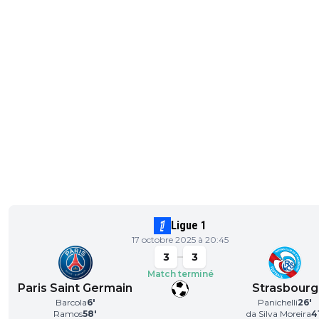
Ligue 1
17 octobre 2025 à 20:45
3
3
Match terminé
Paris Saint Germain
Strasbourg
Barcola
6
'
Panichelli
26
'
Ramos
58
'
da Silva Moreira
4