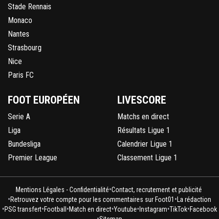
Stade Rennais
Monaco
Nantes
Strasbourg
Nice
Paris FC
FOOT EUROPÉEN
LIVESCORE
Serie A
Matchs en direct
Liga
Résultats Ligue 1
Bundesliga
Calendrier Ligue 1
Premier League
Classement Ligue 1
•
Mentions Légales - Confidentialité
Contact, recrutement et publicité
•
•
Retrouvez votre compte pour les commentaires sur Foot01
La rédaction
•
•
•
•
•
•
•
PSG transfert
Football
Match en direct
Youtube
Instagram
TikTok
Facebook
•
Sitemap