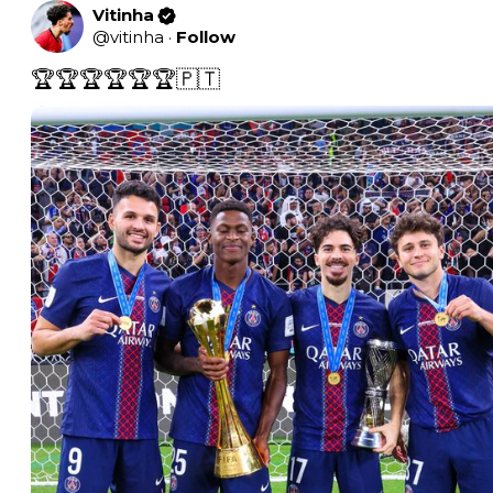
Vitinha
@
vitinha
·
Follow
🏆🏆🏆🏆🏆🏆🇵🇹 