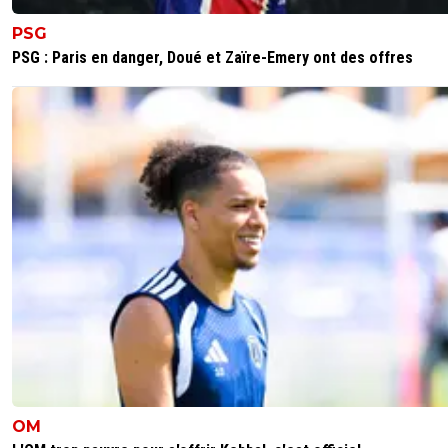
Nul n'est indispensable dans le PSG de Luis Enriqué
PSG
2
+
Répondre
PSG : Paris en danger, Doué et Zaïre-Emery ont des offres
parissaintgermain
22 décembre 2025 à 20:16
+
1129
L'agent voit sa commission s'il y a un transfert pas forc
l'interet du joueur
2
+
Répondre
Footman
22 décembre 2025 à 18:34
+
20
Ça ne restera qu'un rêve pour le Real malheureusement,
heureusement pour le psg, qu'il continue avec Mboulard
5
+
Répondre
Kvaracadabra
22 décembre 2025 à 15:58
+
887
Ce serait un drame mais il n'a aucune raison de partir
OM
3
+
Répondre