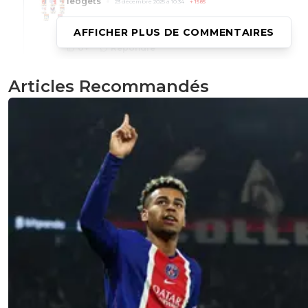
leogets
23 décembre 2025 à 10:34
+
1585
pas mbappé
AFFICHER PLUS DE COMMENTAIRES
0
+
Répondre
maybe
24 décembre 2025 à 4:30
+
31
Articles Recommandés
Mbappé à eût un comportement de fils de tim
vitinha, comme avec bakker et d'autres, tu ne
connais absolument pas le PSG ni la petite fra
Bondy
0
+
Répondre
leogets
24 décembre 2025 à 8:00
+
1585
blablabla pourquoi tu le connaitrais mieux que 
es parisien et tu n'es pas objectif pour le coup 
que vous ne pouvez plu le pifré
0
+
Répondre
sportif-99
23 décembre 2025 à 10:13
+
353