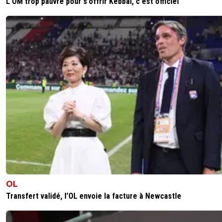
L'OM trop pauvre pour s'offrir Kebbal, c'est officiel
leogets
22 décembre 2025 à 16:41
+
1585
si un club de reve pour lui
0
+
Répondre
sportif-99
23 décembre 2025 à 10:16
+
353
Et un club en pur déclin .
0
+
Répondre
leogets
23 décembre 2025 à 10:33
+
1585
qui?
0
+
Répondre
maybe
24 décembre 2025 à 4:32
+
31
OL
Il n'en a absolument rien à fourré du Real vardr
Transfert validé, l’OL envoie la facture à Newcastle
arrête ton story telling de merde
0
+
Répondre