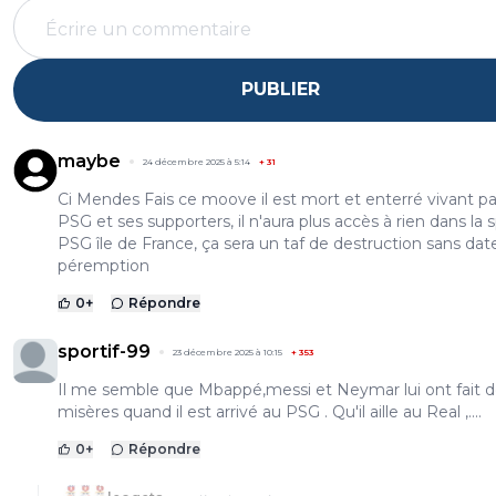
PUBLIER
maybe
24 décembre 2025 à 5:14
+
31
Ci Mendes Fais ce moove il est mort et enterré vivant pa
PSG et ses supporters, il n'aura plus accès à rien dans la 
PSG île de France, ça sera un taf de destruction sans dat
péremption
0
+
Répondre
sportif-99
23 décembre 2025 à 10:15
+
353
Il me semble que Mbappé,messi et Neymar lui ont fait 
misères quand il est arrivé au PSG . Qu'il aille au Real ,....
0
+
Répondre