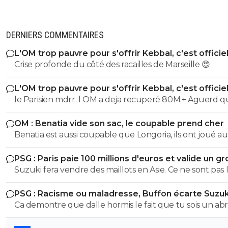
DERNIERS COMMENTAIRES
L'OM trop pauvre pour s'offrir Kebbal, c'est officie
Crise profonde du côté des racailles de Marseille 😍
L'OM trop pauvre pour s'offrir Kebbal, c'est officie
le Parisien mdrr. l OM a deja recuperé 80M.+ Aguerd quasi
officiel. Hodgberg en discussions avancees, Gomez pareil.
OM : Benatia vide son sac, le coupable prend cher
donc le blabla ca va. les articles de merde chaaue jour c est
Benatia est aussi coupable que Longoria, ils ont joué au
marrant mais ca va 5 mn
mercato sans construire quelque chose
PSG : Paris paie 100 millions d'euros et valide un gr
départ
Suzuki fera vendre des maillots en Asie. Ce ne sont pas 
russes qui acheteront ceux de Safonov ni les europeens
PSG : Racisme ou maladresse, Buffon écarte Suzuk
ceux de Chevalier. Quant aux autres acheteurs ils s’en
Ca demontre que dalle hormis le fait que tu sois un abr
foutent des trois ...
ignare qui ignorait tout ce que jai dit sur buffon parce