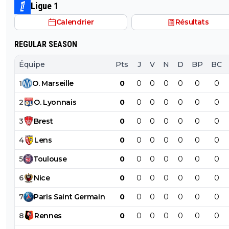
justement tes un abruti ignare qui par dessus le marc
Ligue 1
ouvre sa grande gueule Genre cest toi qui va m'apprendre
Calendrier
Résultats
les définitions de nazi raciste fachiste?? Espèce de gui
REGULAR SEASON
Équipe
Pts
J
V
N
D
BP
BC
1
O
.
Marseille
0
0
0
0
0
0
0
2
O
.
Lyonnais
0
0
0
0
0
0
0
3
Brest
0
0
0
0
0
0
0
4
Lens
0
0
0
0
0
0
0
5
Toulouse
0
0
0
0
0
0
0
6
Nice
0
0
0
0
0
0
0
7
Paris
Saint
Germain
0
0
0
0
0
0
0
8
Rennes
0
0
0
0
0
0
0