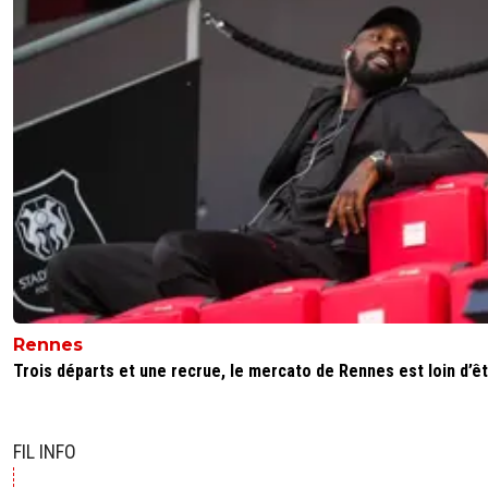
leogets
24 décembre 2025 à 8:02
+
1585
ok style tu es ds la confidence mdr
0
+
Répondre
Rennes
Trois départs et une recrue, le mercato de Rennes est loin d’êtr
FIL INFO