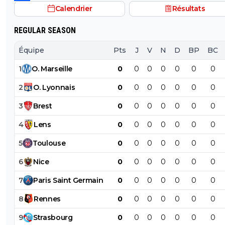
Calendrier
Résultats
REGULAR SEASON
Équipe
Pts
J
V
N
D
BP
BC
1
O
.
Marseille
0
0
0
0
0
0
0
2
O
.
Lyonnais
0
0
0
0
0
0
0
3
Brest
0
0
0
0
0
0
0
4
Lens
0
0
0
0
0
0
0
5
Toulouse
0
0
0
0
0
0
0
6
Nice
0
0
0
0
0
0
0
7
Paris
Saint
Germain
0
0
0
0
0
0
0
8
Rennes
0
0
0
0
0
0
0
9
Strasbourg
0
0
0
0
0
0
0