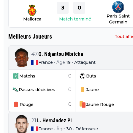
3
0
—
Paris Saint
Mallorca
Match terminé
Germain
Meilleurs Joueurs
Tout aff
47
.
Q. Ndjantou Mbitcha
France
•
Âge
19
•
Attaquant
0
Matchs
Buts
0
Passes décisives
Jaune
0
Rouge
Jaune
Rouge
21
.
L. Hernández Pi
France
•
Âge
30
•
Défenseur