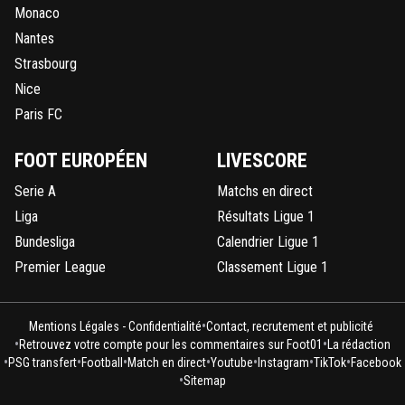
Monaco
Nantes
Strasbourg
Nice
Paris FC
FOOT EUROPÉEN
LIVESCORE
Serie A
Matchs en direct
Liga
Résultats Ligue 1
Bundesliga
Calendrier Ligue 1
Premier League
Classement Ligue 1
•
Mentions Légales - Confidentialité
Contact, recrutement et publicité
•
•
Retrouvez votre compte pour les commentaires sur Foot01
La rédaction
•
•
•
•
•
•
•
PSG transfert
Football
Match en direct
Youtube
Instagram
TikTok
Facebook
•
Sitemap