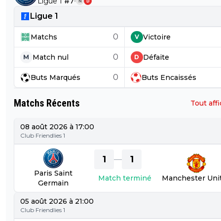
Ligue 1
#
7
N
D
Ligue 1
0
Matchs
Victoire
V
0
Match nul
Défaite
M
D
0
Buts
Marqués
Buts
Encaissés
Matchs Récents
Tout aff
08 août 2026 à 17:00
Club Friendlies 1
1
1
—
Paris Saint
Match terminé
Manchester Uni
Germain
05 août 2026 à 21:00
Club Friendlies 1