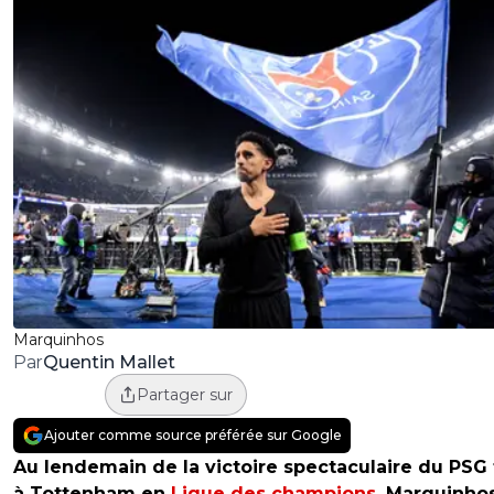
Marquinhos
Quentin Mallet
Par
Partager sur
Ajouter comme source préférée sur Google
Au lendemain de la victoire spectaculaire du PSG
à Tottenham en
Ligue des champions
, Marquinho