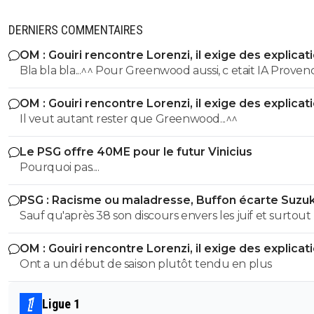
DERNIERS COMMENTAIRES
OM : Gouiri rencontre Lorenzi, il exige des explicat
Bla bla bla...^^ Pour Greenwood aussi, c etait IA Provence,
jusqu a ce qu'il pose avec le maillot de Fenerbahce !!!
OM : Gouiri rencontre Lorenzi, il exige des explicat
Il veut autant rester que Greenwood...^^
Le PSG offre 40ME pour le futur Vinicius
Pourquoi pas....
PSG : Racisme ou maladresse, Buffon écarte Suzuk
Sauf qu'après 38 son discours envers les juif et surtout 
nouvelles loies antisémites quil avait pondu étaient tou
OM : Gouiri rencontre Lorenzi, il exige des explicat
autre que son discours de 1932 Espece de benêt ,apres si tu
Ont a un début de saison plutôt tendu en plus
cherche a avoir raison la ou tu as tort alors je te laisse se
maladie mentale jai pas les facultés je suis pas toubib ni
psychiatre
Ligue 1