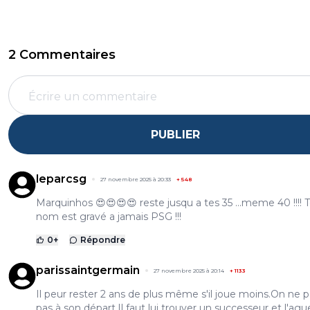
2 Commentaires
PUBLIER
leparcsg
27 novembre 2025 à 20:33
+
548
Marquinhos 😍😍😍😍 reste jusqu a tes 35 ...meme 40 !!!! 
nom est gravé a jamais PSG !!!
0
+
Répondre
parissaintgermain
27 novembre 2025 à 20:14
+
1133
Il peur rester 2 ans de plus même s'il joue moins.On ne 
pas à son départ.Il faut lui trouver un successeur et l'ague