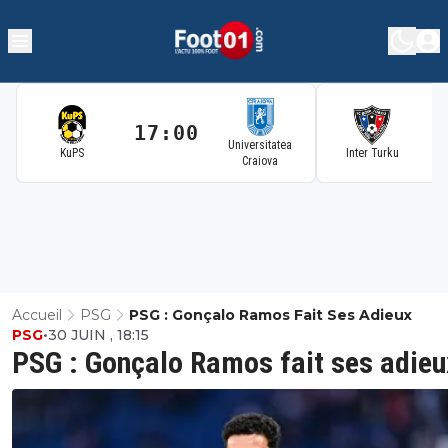
17:00
1
Universitatea
KuPS
Inter Turku
Craiova
Accueil
PSG
PSG : Gonçalo Ramos Fait Ses Adieux
PSG
•
30 JUIN , 18:15
PSG : Gonçalo Ramos fait ses adieu