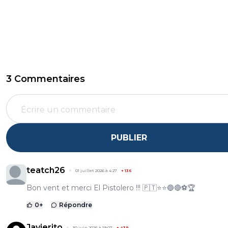
3 Commentaires
PUBLIER
teatch26
01 juillet 2026 à 4:27
+
136
Bon vent et merci El Pistolero !!! 🇵🇹⭐️⭐️🔵🔴⚽️🏆
0
+
Répondre
Javierito
30 juin 2026 à 19:07
+
439