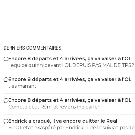
DERNIERS COMMENTAIRES
Encore 8 départs et 4 arrivées, ça va valser à l'OL
l equipe qui fini devant l OL DEPUIS PAS MAL DE TPS? lol. t
es tro malin toi
Encore 8 départs et 4 arrivées, ça va valser à l'OL
t es marrant
Encore 8 départs et 4 arrivées, ça va valser à l'OL
Compte petit Rémi et reviens me parler
Endrick a craqué, il va encore quitter le Real
Si l'OL était exaspéré par Endrick... il ne le suivrait pas de
près. Bref... Quand l'équipe sera complète... ce sera beaucoup