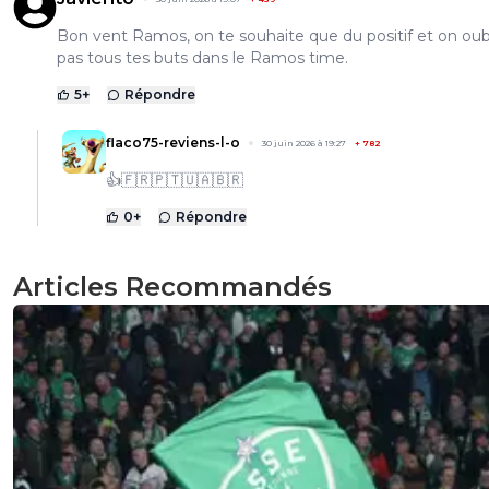
Bon vent Ramos, on te souhaite que du positif et on oub
pas tous tes buts dans le Ramos time.
5
+
Répondre
flaco75-reviens-l-o
30 juin 2026 à 19:27
+
782
👍🇫🇷🇵🇹🇺🇦🇧🇷
0
+
Répondre
Articles Recommandés