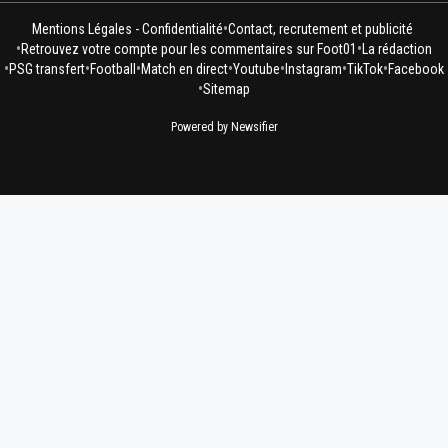
•
Mentions Légales - Confidentialité
Contact, recrutement et publicité
•
•
Retrouvez votre compte pour les commentaires sur Foot01
La rédaction
•
•
•
•
•
•
•
PSG transfert
Football
Match en direct
Youtube
Instagram
TikTok
Facebook
•
Sitemap
Powered by Newsifier