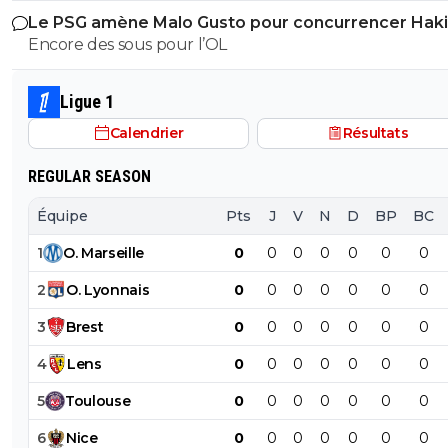
Le PSG amène Malo Gusto pour concurrencer Hak
mieux.
Encore des sous pour l’OL
Ligue 1
Calendrier
Résultats
REGULAR SEASON
Équipe
Pts
J
V
N
D
BP
BC
1
O
.
Marseille
0
0
0
0
0
0
0
2
O
.
Lyonnais
0
0
0
0
0
0
0
3
Brest
0
0
0
0
0
0
0
4
Lens
0
0
0
0
0
0
0
5
Toulouse
0
0
0
0
0
0
0
6
Nice
0
0
0
0
0
0
0