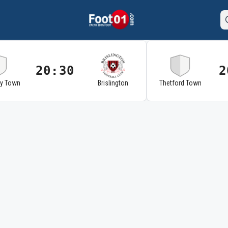
20:30
2
ry Town
Brislington
Thetford Town