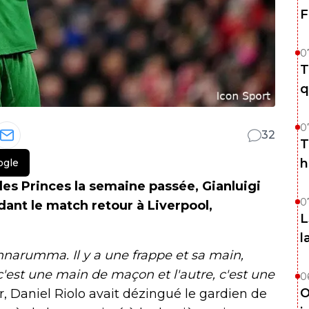
F
0
T
q
0
32
T
h
ogle
des Princes la semaine passée, Gianluigi
0
nt le match retour à Liverpool,
L
l
Donnarumma. Il y a une frappe et sa main,
c'est une main de maçon et l'autre, c'est une
0
O
r, Daniel Riolo avait dézingué le gardien de