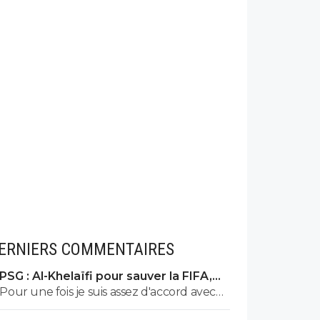
ERNIERS COMMENTAIRES
PSG : Al-Khelaïfi pour sauver la FIFA,
c'est son cauchemar
Pour une fois je suis assez d'accord avec
Tebas. Si Nasser devenait président de la