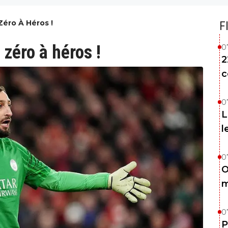
éro À Héros !
F
éro à héros !
0
2
c
0
L
l
0
O
m
0
P