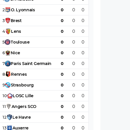
2
O
.
Lyonnais
0
0
0
0
0
0
3
Brest
0
0
0
0
0
0
4
Lens
0
0
0
0
0
0
5
Toulouse
0
0
0
0
0
0
6
Nice
0
0
0
0
0
0
7
Paris
Saint
Germain
0
0
0
0
0
0
8
Rennes
0
0
0
0
0
0
9
Strasbourg
0
0
0
0
0
0
10
LOSC
Lille
0
0
0
0
0
0
11
Angers
SCO
0
0
0
0
0
0
12
Le
Havre
0
0
0
0
0
0
13
Auxerre
0
0
0
0
0
0