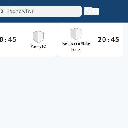
0:45
20:45
Faversham Strike
Yaxley FC
Force