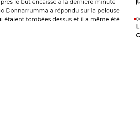
j
après le but encaissé à la dernière minute
igio Donnarrumma a répondu sur la pelouse
 lui étaient tombées dessus et il a même été
0
L
C