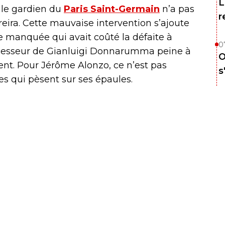
L
, le gardien du
Paris Saint-Germain
n’a pas
r
reira. Cette mauvaise intervention s’ajoute
e manquée qui avait coûté la défaite à
0
 successeur de Gianluigi Donnarumma peine à
O
nt. Pour Jérôme Alonzo, ce n’est pas
s
s qui pèsent sur ses épaules.