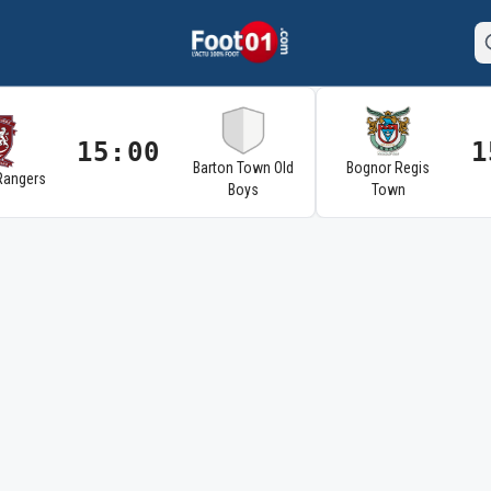
15:00
1
Barton Town Old
Bognor Regis
Rangers
Boys
Town