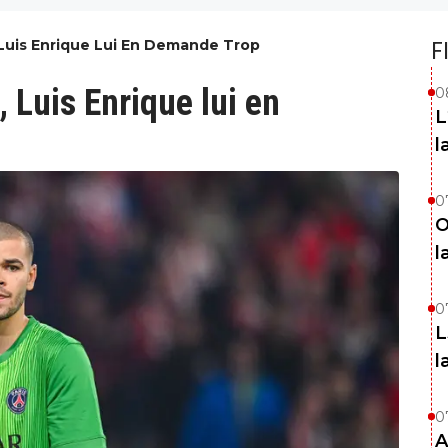
, Luis Enrique Lui En Demande Trop
F
, Luis Enrique lui en
0
L
l
0
O
l
0
L
l
0
A