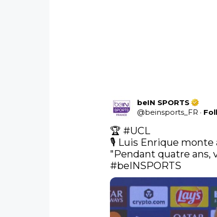
beIN SPORTS
@
beinsports_FR
·
Fol
🏆 
#UCL
🎙️ Luis Enrique monte 
#beINSPORTS