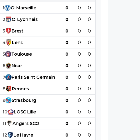
1
O
.
Marseille
0
0
0
0
0
0
2
O
.
Lyonnais
0
0
0
0
0
0
3
Brest
0
0
0
0
0
0
4
Lens
0
0
0
0
0
0
5
Toulouse
0
0
0
0
0
0
6
Nice
0
0
0
0
0
0
7
Paris
Saint
Germain
0
0
0
0
0
0
8
Rennes
0
0
0
0
0
0
9
Strasbourg
0
0
0
0
0
0
10
LOSC
Lille
0
0
0
0
0
0
11
Angers
SCO
0
0
0
0
0
0
12
Le
Havre
0
0
0
0
0
0