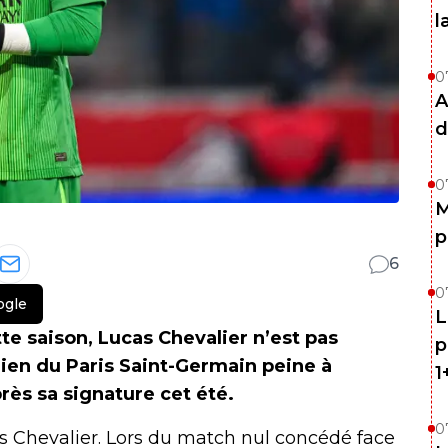
l
0
A
d
0
M
p
6
0
ogle
L
te saison, Lucas Chevalier n’est pas
p
dien du Paris Saint-Germain peine à
1
ès sa signature cet été.
0
s Chevalier. Lors du match nul concédé face