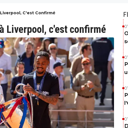
 Liverpool, C'est Confirmé
F
à Liverpool, c'est confirmé
0
O
s
0
P
u
0
P
l
0
D