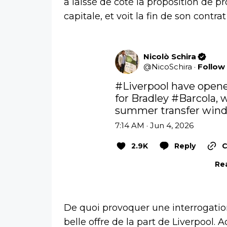
a laissé de côté la proposition de p
capitale, et voit la fin de son con
Nicolò Schira
@
NicoSchira
·
Follow
#Liverpool
 have opene
for Bradley 
#Barcola
, 
summer transfer wind
7:14 AM · Jun 4, 2026
2.9K
Reply
C
Rea
De quoi provoquer une interrogation
belle offre de la part de Liverpool.