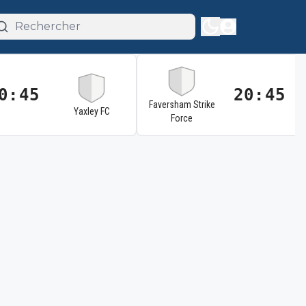
0:45
20:45
Faversham Strike
Yaxley FC
Force