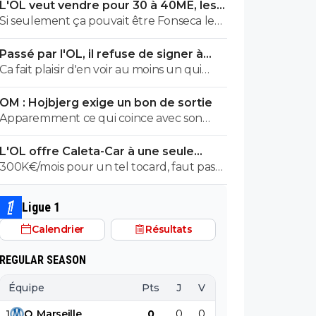
L'OL veut vendre pour 30 à 40ME, les
noms sortent
Si seulement ça pouvait être Fonseca le
premier foutu dehors, l'OL et ce très bon
Passé par l'OL, il refuse de signer à
effectif s'en porterait tout de suite mieux
l'OM
Ca fait plaisir d'en voir au moins un qui
suit... Les autres doivent être des abrutis
OM : Hojbjerg exige un bon de sortie
de supporters non ?
Apparemment ce qui coince avec son
transfert c'est son salaire. S'il veut vraiment
L'OL offre Caleta-Car à une seule
partir, il sait quoi faire.
condition
300K€/mois pour un tel tocard, faut pas
s'étonner d'être dans la merde.
Ligue 1
Calendrier
Résultats
REGULAR SEASON
Équipe
Pts
J
V
N
D
BP
B
1
O
.
Marseille
0
0
0
0
0
0