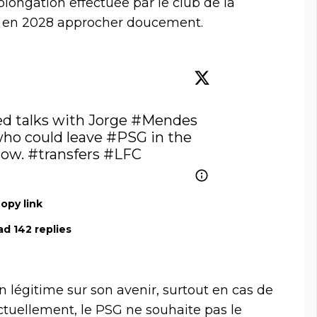
rolongation effectuée par le club de la
trat en 2028 approcher doucement.
d talks with Jorge 
#Mendes
who could leave 
#PSG
 in the 
ow. 
#transfers
#LFC
opy link
d 142 replies
 légitime sur son avenir, surtout en cas de
 Actuellement, le PSG ne souhaite pas le