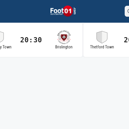
20:30
2
ry Town
Brislington
Thetford Town