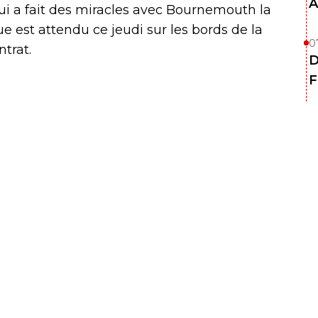
A
 qui a fait des miracles avec Bournemouth la
e est attendu ce jeudi sur les bords de la
0
trat.
D
F