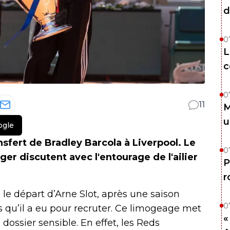
d
0
L
c
0
11
M
u
ogle
nsfert de Bradley Barcola à Liverpool. Le
0
er discutent avec l'entourage de l'ailier
P
r
le départ d’Arne Slot, après une saison
0
qu’il a eu pour recruter. Ce limogeage met
«
dossier sensible. En effet, les Reds