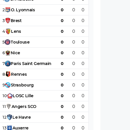
2
O
.
Lyonnais
0
0
0
0
0
0
3
Brest
0
0
0
0
0
0
4
Lens
0
0
0
0
0
0
5
Toulouse
0
0
0
0
0
0
6
Nice
0
0
0
0
0
0
7
Paris
Saint
Germain
0
0
0
0
0
0
8
Rennes
0
0
0
0
0
0
9
Strasbourg
0
0
0
0
0
0
10
LOSC
Lille
0
0
0
0
0
0
11
Angers
SCO
0
0
0
0
0
0
12
Le
Havre
0
0
0
0
0
0
13
Auxerre
0
0
0
0
0
0