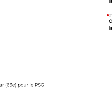
l
0
O
l
mar (63e) pour le PSG