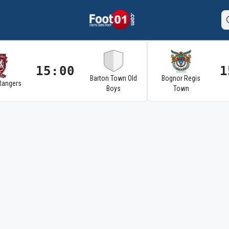
15:00
1
Barton Town Old
Bognor Regis
Rangers
Boys
Town