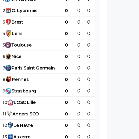
2
O
.
Lyonnais
0
0
0
0
0
0
3
Brest
0
0
0
0
0
0
4
Lens
0
0
0
0
0
0
5
Toulouse
0
0
0
0
0
0
6
Nice
0
0
0
0
0
0
7
Paris
Saint
Germain
0
0
0
0
0
0
8
Rennes
0
0
0
0
0
0
9
Strasbourg
0
0
0
0
0
0
10
LOSC
Lille
0
0
0
0
0
0
11
Angers
SCO
0
0
0
0
0
0
12
Le
Havre
0
0
0
0
0
0
13
Auxerre
0
0
0
0
0
0