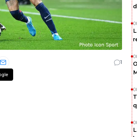
d
0
L
r
0
1
O
M
ogle
0
T
q
0
L