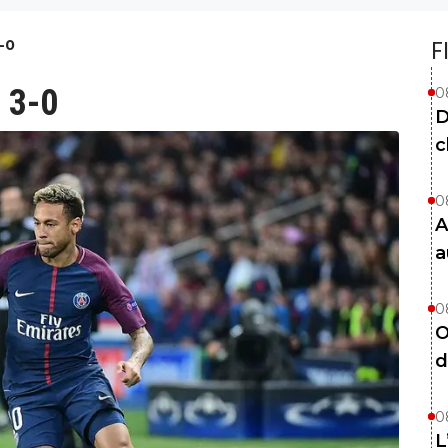
-0
F
 3-0
0
D
c
0
A
a
0
O
d
0
L