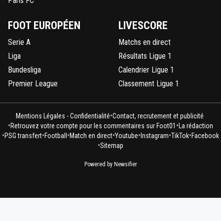
Paris FC
FOOT EUROPÉEN
LIVESCORE
Serie A
Matchs en direct
Liga
Résultats Ligue 1
Bundesliga
Calendrier Ligue 1
Premier League
Classement Ligue 1
•
Mentions Légales - Confidentialité
Contact, recrutement et publicité
•
•
Retrouvez votre compte pour les commentaires sur Foot01
La rédaction
•
•
•
•
•
•
•
PSG transfert
Football
Match en direct
Youtube
Instagram
TikTok
Facebook
•
Sitemap
Powered by Newsifier