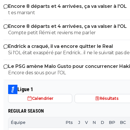
Encore 8 départs et 4 arrivées, ça va valser à l'OL
t es marrant
Encore 8 départs et 4 arrivées, ça va valser à l'OL
Compte petit Rémi et reviens me parler
Endrick a craqué, il va encore quitter le Real
Si l'OL était exaspéré par Endrick... il ne le suivrait pas de
près. Bref... Quand l'équipe sera complète... ce sera beaucoup
Le PSG amène Malo Gusto pour concurrencer Hak
mieux.
Encore des sous pour l’OL
Ligue 1
Calendrier
Résultats
REGULAR SEASON
Équipe
Pts
J
V
N
D
BP
BC