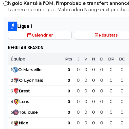
Ngolo Kanté à l'OM, l'improbable transfert annonc
MU a part vouloir perdre ... je ne vois pas trop .. n'impor
Turquie
Rumeur comme quoi Mahmadou Niang serait proche 
debile aurait compris ca ne fonctionnerait pas .... Et puis
revenir. Marseille passe enfin aux choses sérieuses.
quand ca va pas il ne change rien .. il a decidé qu'a cha
match le changement se ferait vers la 70eme .. ben c'es
Ligue 1
comme ca et quoi qu'il arrive sauf blessure ben le
Calendrier
Résultats
changement se fera a ce moment la. J'ai pas fonseca de
le debut je trouve qu'il est .. aleatoire dans ces choix .. 
REGULAR SEASON
l'impression qu'il appuie sur un bouton et qu'il attend
des noms sortent pour les mettre... Autant il a reussi a faire
Équipe
Pts
J
V
N
D
BP
BC
des choses assez folle avec un groupe limité autant il s
1
O
.
Marseille
0
0
0
0
0
0
0
saborde avec des choix completement lunaire .. que
personne ne comprend .. et qui sont a chaque fois non
2
O
.
Lyonnais
0
0
0
0
0
0
0
payant
3
Brest
0
0
0
0
0
0
0
4
Lens
0
0
0
0
0
0
0
5
Toulouse
0
0
0
0
0
0
0
6
Nice
0
0
0
0
0
0
0