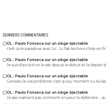
DERNIERS COMMENTAIRES
OL : Paulo Fonseca sur un siège éjectable
c'est ca le paradoxe avec lui .. tu fais les bons choix en fi
saison t'es 3eme ...
OL : Paulo Fonseca sur un siège éjectable
Je suis d'accord on le sait depuis le debut et le depart 
moriera a finalement encore plus affaibli le groupe qu'
OL : Paulo Fonseca sur un siège éjectable
pouvait le penser ... Mais l argent c'est plus important au
Genesio, le vrai probleme c'est qu'au moment ou Aulas
.. car juste une qualif te permet de gagner plus qu'un 
prend il parle de changer de dimension et qu'il allait p
de c3
OL : Paulo Fonseca sur un siège éjectable
un grand entraineur .. c'etait surtout un probleme de
Je sais vraiment pas comment on peut le defendre ... 
discours et de choix ensuite
tu met akouakou veretout au milieu d'un match co