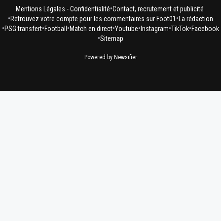
•
Mentions Légales - Confidentialité
Contact, recrutement et publicité
•
•
Retrouvez votre compte pour les commentaires sur Foot01
La rédaction
•
•
•
•
•
•
•
PSG transfert
Football
Match en direct
Youtube
Instagram
TikTok
Facebook
•
Sitemap
Powered by Newsifier