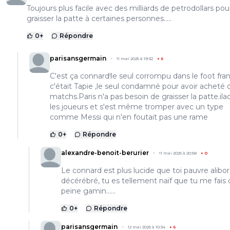
Toujours plus facile avec des milliards de petrodollars pou
graisser la patte à certaines personnes.....
0
+
Répondre
parisansgermain
11 mai 2025 à 19:32
+
6
C'est ça connard!le seul corrompu dans le foot fran
c'était Tapie ,le seul condamné pour avoir acheté 
matchs.Paris n'a pas besoin de graisser la patte.il
les joueurs et s'est même tromper avec un type
comme Messi qui n'en foutait pas une rame
0
+
Répondre
alexandre-benoit-berurier
11 mai 2025 à 20:58
+
0
Le connard est plus lucide que toi pauvre alibo
décérébré, tu es tellement naïf que tu me fais 
peine gamin......
0
+
Répondre
parisansgermain
12 mai 2025 à 10:34
+
6