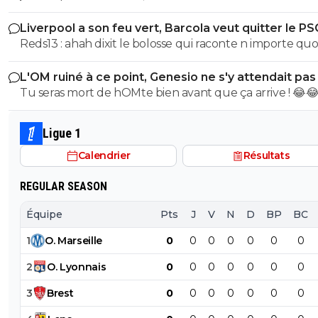
pas aidé..... sur courant altenatif. pour 30M. c pas
Liverpool a son feu vert, Barcola veut quitter le PS
Reds13 : ahah dixit le bolosse qui raconte n importe quoi
depuis le début de la conversation, au début, c est Liv
L'OM ruiné à ce point, Genesio ne s'y attendait pas
qui veut pas recruter à cause du cas Isak qui n était pa
Tu seras mort de hOMte bien avant que ça arrive ! 😂
préparé selon toi alors qu il était simplement blessé pl
25 matchs, après, tu changes de version et ça devient à
du FPF alors que la premier league est régie sous un a
Ligue 1
règlement financier, et enfin tu dis que Liverpool s est r
Calendrier
Résultats
des négociations puis 4 commentaires plus tard tu dis 
ne peut pas savoir car on travaille pas à Liverpool 😂😂
REGULAR SEASON
vraiment un gros bolosse du mercato toi…T as sûremen
formé par Longoria niveau mercato Mdr
Équipe
Pts
J
V
N
D
BP
BC
1
O
.
Marseille
0
0
0
0
0
0
0
2
O
.
Lyonnais
0
0
0
0
0
0
0
3
Brest
0
0
0
0
0
0
0