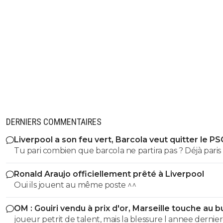
DERNIERS COMMENTAIRES
Liverpool a son feu vert, Barcola veut quitter le PS
Tu pari combien que barcola ne partira pas ? Déjà paris
pas vendeur c'est pour cette raison qu'il on mis un prix
Ronald Araujo officiellement prêté à Liverpool
inaccessible
Oui ils jouent au même poste ^^
OM : Gouiri vendu à prix d'or, Marseille touche au b
joueur petrit de talent, mais la blessure l annee dernier