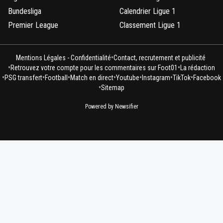
Bundesliga
Calendrier Ligue 1
Premier League
Classement Ligue 1
•
Mentions Légales - Confidentialité
Contact, recrutement et publicité
•
•
Retrouvez votre compte pour les commentaires sur Foot01
La rédaction
•
•
•
•
•
•
•
PSG transfert
Football
Match en direct
Youtube
Instagram
TikTok
Facebook
•
Sitemap
Powered by Newsifier