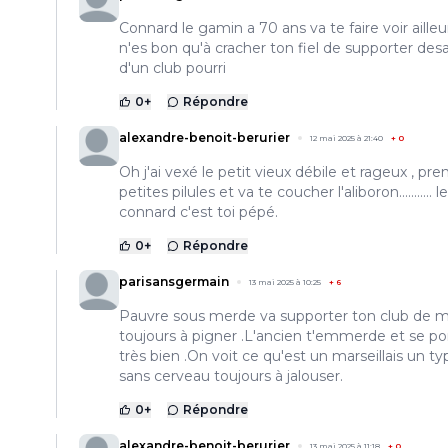
Connard le gamin a 70 ans va te faire voir ailleu
n'es bon qu'à cracher ton fiel de supporter de
d'un club pourri
0
+
Répondre
alexandre-benoit-berurier
12 mai 2025 à 21:40
+
0
Oh j'ai vexé le petit vieux débile et rageux , pre
petites pilules et va te coucher l'aliboron........... le
connard c'est toi pépé.
0
+
Répondre
parisansgermain
13 mai 2025 à 10:25
+
6
Pauvre sous merde va supporter ton club de 
toujours à pigner .L'ancien t'emmerde et se po
très bien .On voit ce qu'est un marseillais un ty
sans cerveau toujours à jalouser.
0
+
Répondre
alexandre-benoit-berurier
13 mai 2025 à 11:18
+
0