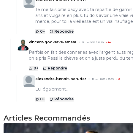
Te me fais pitié papy avec ta répartie de gamin
ans et vulgaire en plus, tu dois avoir une vraie v
merde, pour toi la vieillesse est un vrai naufrage..
0
+
Répondre
vincent-god-save-amara
11 mai 2025 à 18:20
+
14
Parfois on fait des conneries avec l'argent aussi,r
on a pris Pessi la chèvre et on a juste perdu du tem
0
+
Répondre
alexandre-benoit-berurier
11 mai 2025 à 20:59
+
0
Lui également......
0
+
Répondre
Articles Recommandés