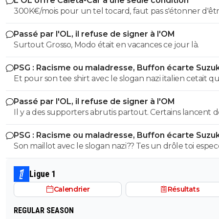
L'OL offre Caleta-Car à une seule condition
300K€/mois pour un tel tocard, faut pas s'étonner d'êt
dans la merde.
Passé par l'OL, il refuse de signer à l'OM
Surtout Grosso, Modo était en vacances ce jour là.
PSG : Racisme ou maladresse, Buffon écarte Suzuk
Et pour son tee shirt avec le slogan nazi italien cetait qu
Je parle pas du maillot 88 la espece de trouduc les imb
Passé par l'OL, il refuse de signer à l'OM
comme toi faut les insulter a chaque phrase.. donc sa sor
Il y a des supporters abrutis partout. Certains lancent d
elle etait pas douteuse tu l'analyse comment ?? J'atten
pierres sur un bus, d'autres font bruler un bus à un pé
fine expertise de grand guignol
PSG : Racisme ou maladresse, Buffon écarte Suzuk
d'autres font des saluts nazis et des cris de singes, d'aut
Son maillot avec le slogan nazi?? Tes un drôle toi espe
encore attaques des familles car ils ont le maillot du cl
benêt va.. cetait pas un maillot mais un tee shirt espece
qu'ils reçoivent, d'autres prennent d'assaut un huber q
d'ignorant quand on sait pas on ferme sa sale gueule
dépose des supporters adverse, d'autres saccagent leur
Ligue 1
après une victoire en coupe d'europe, d'autres envahis
Calendrier
Résultats
les terrains quand il y a une relégation, d'autres enfin v
sur des forums de foot poster des commentaires puéril
REGULAR SEASON
dans l'unique but de troller des supporters d'un club. Des