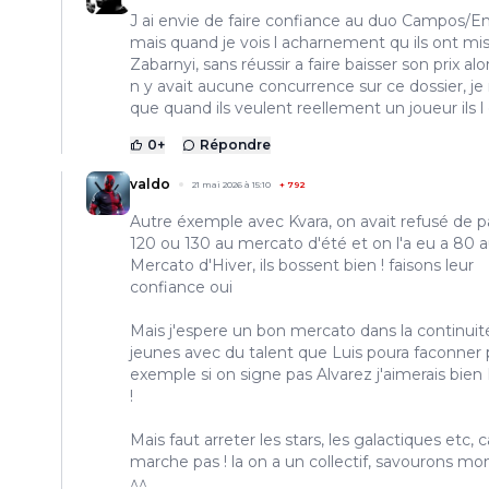
J ai envie de faire confiance au duo Campos/E
mais quand je vois l acharnement qu ils ont mis
Zabarnyi, sans réussir a faire baisser son prix alor
n y avait aucune concurrence sur ce dossier, je
que quand ils veulent reellement un joueur ils l o
0
+
Répondre
valdo
21 mai 2026 à 15:10
+
792
Autre éxemple avec Kvara, on avait refusé de 
120 ou 130 au mercato d'été et on l'a eu a 80 
Mercato d'Hiver, ils bossent bien ! faisons leur
confiance oui
Mais j'espere un bon mercato dans la continuit
jeunes avec du talent que Luis poura faconner 
exemple si on signe pas Alvarez j'aimerais bien
!
Mais faut arreter les stars, les galactiques etc, 
marche pas ! la on a un collectif, savourons mo
^^