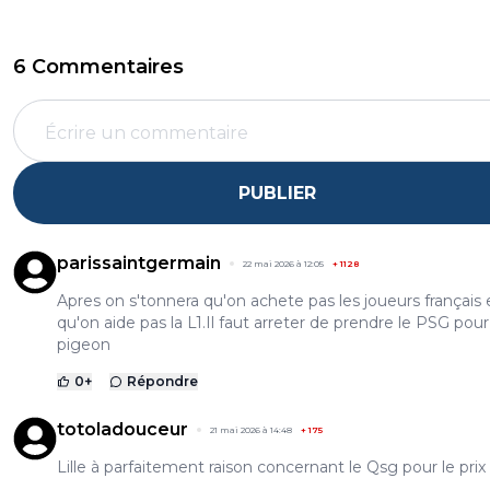
6 Commentaires
PUBLIER
parissaintgermain
22 mai 2026 à 12:05
+
1128
Apres on s'tonnera qu'on achete pas les joueurs français 
qu'on aide pas la L1.Il faut arreter de prendre le PSG pou
pigeon
0
+
Répondre
totoladouceur
21 mai 2026 à 14:48
+
175
Lille à parfaitement raison concernant le Qsg pour le prix