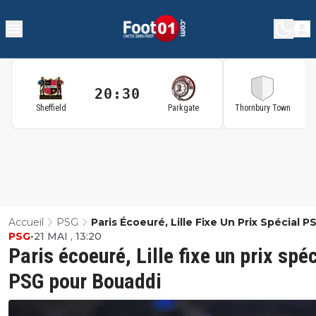
20:30
2
Sheffield
Parkgate
Thornbury Town
Accueil
PSG
Paris Écoeuré, Lille Fixe Un Prix Spécial P
PSG
•
21 MAI , 13:20
Pour Bouaddi
Paris écoeuré, Lille fixe un prix spéc
PSG pour Bouaddi