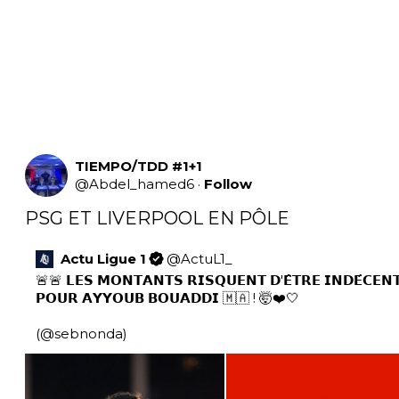
TIEMPO/TDD #1+1
@
Abdel_hamed6
·
Follow
PSG ET LIVERPOOL EN PÔLE
Actu Ligue 1
@
ActuL1_
🚨🚨 𝗟𝗘𝗦 𝗠𝗢𝗡𝗧𝗔𝗡𝗧𝗦 𝗥𝗜𝗦𝗤𝗨𝗘𝗡𝗧 𝗗'𝗘̂𝗧𝗥𝗘 𝗜𝗡𝗗𝗘́𝗖𝗘𝗡𝗧
𝗣𝗢𝗨𝗥 𝗔𝗬𝗬𝗢𝗨𝗕 𝗕𝗢𝗨𝗔𝗗𝗗𝗜 🇲🇦 ! 🤯❤️🤍

(
@sebnonda
) 