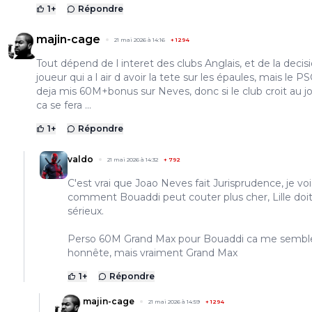
1
+
Répondre
majin-cage
21 mai 2026 à 14:16
+
1294
Tout dépend de l interet des clubs Anglais, et de la decis
joueur qui a l air d avoir la tete sur les épaules, mais le P
deja mis 60M+bonus sur Neves, donc si le club croit au j
ca se fera ...
1
+
Répondre
valdo
21 mai 2026 à 14:32
+
792
C'est vrai que Joao Neves fait Jurisprudence, je vo
comment Bouaddi peut couter plus cher, Lille doit
sérieux.
Perso 60M Grand Max pour Bouaddi ca me sembl
honnête, mais vraiment Grand Max
1
+
Répondre
majin-cage
21 mai 2026 à 14:59
+
1294