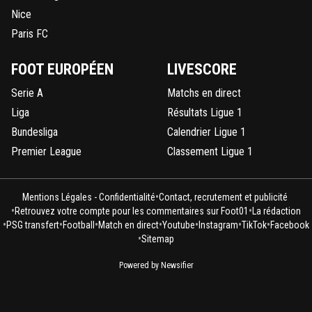
Nice
Paris FC
FOOT EUROPÉEN
LIVESCORE
Serie A
Matchs en direct
Liga
Résultats Ligue 1
Bundesliga
Calendrier Ligue 1
Premier League
Classement Ligue 1
•
Mentions Légales - Confidentialité
Contact, recrutement et publicité
•
•
Retrouvez votre compte pour les commentaires sur Foot01
La rédaction
•
•
•
•
•
•
•
PSG transfert
Football
Match en direct
Youtube
Instagram
TikTok
Facebook
•
Sitemap
Powered by Newsifier