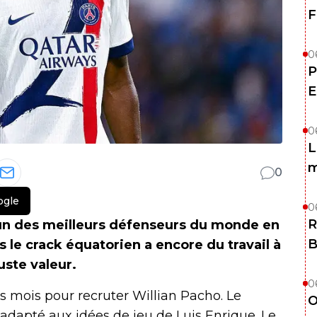
F
0
P
E
0
L
m
0
ogle
0
R
'un des meilleurs défenseurs du monde en
B
 le crack équatorien a encore du travail à
uste valeur.
0
es mois pour recruter Willian Pacho. Le
O
 adapté aux idées de jeu de Luis Enrique. Le