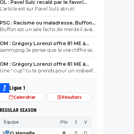
OL : Pavel Sulc recalé par le favori
exploser en vol avec ses différentes
numéro 1 du mercato
L'article est sur Pavel Sulz abruti
révélations
PSG : Racisme ou maladresse, Buffon
écarte Suzuki
Buffon est un sale facho de merde il avait
le numéro 88 cetait pas un hasard...
OM : Grégory Lorenzi offre 81 ME à
Frank McCourt
sammypsg Je pense que le vrai chiffre se
situe entre 620 et 700 M
OM : Grégory Lorenzi offre 81 ME à
Frank McCourt
Une " cup" tu te prends pour un rosbeef
? Lol
Ligue 1
Calendrier
Résultats
REGULAR SEASON
Équipe
Pts
J
V
N
D
BP
B
1
O
.
Marseille
0
0
0
0
0
0