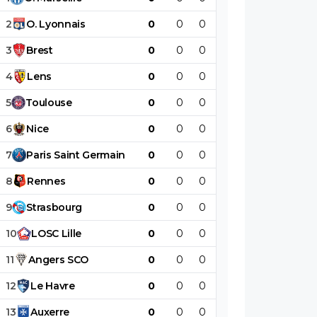
2
O
.
Lyonnais
0
0
0
0
0
0
3
Brest
0
0
0
0
0
0
4
Lens
0
0
0
0
0
0
5
Toulouse
0
0
0
0
0
0
6
Nice
0
0
0
0
0
0
7
Paris
Saint
Germain
0
0
0
0
0
0
8
Rennes
0
0
0
0
0
0
9
Strasbourg
0
0
0
0
0
0
10
LOSC
Lille
0
0
0
0
0
0
11
Angers
SCO
0
0
0
0
0
0
12
Le
Havre
0
0
0
0
0
0
13
Auxerre
0
0
0
0
0
0