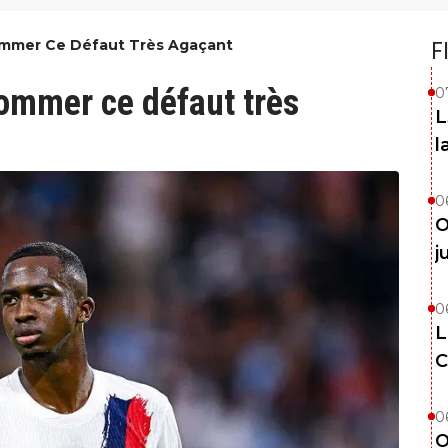
Gommer Ce Défaut Très Agaçant
F
gommer ce défaut très
0
L
l
0
O
j
0
L
C
0
O