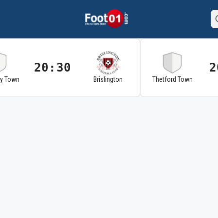
20:30
2
ry Town
Brislington
Thetford Town