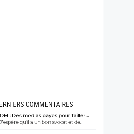
ERNIERS COMMENTAIRES
OM : Des médias payés pour tailler
l’OL, McCourt accusé
J'espère qu'il a un bon avocat et de
bonnes preuves parce qu'il va vite