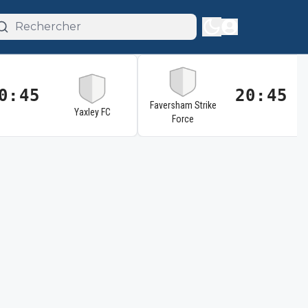
0:45
20:45
Faversham Strike
Yaxley FC
Force