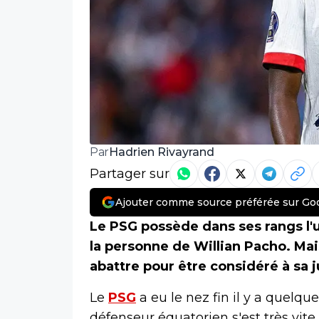
Hadrien Rivayrand
Par
Partager sur
Ajouter comme source préférée sur Go
Le PSG possède dans ses rangs l
la personne de Willian Pacho. Mais
abattre pour être considéré à sa j
Le
PSG
a eu le nez fin il y a quelqu
défenseur équatorien s'est très vite