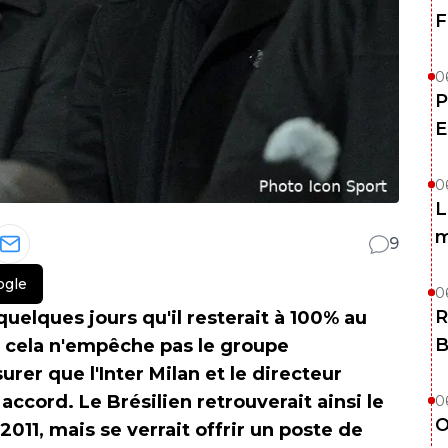
F
0
P
E
0
L
m
9
ogle
0
R
quelques jours qu'il resterait à 100% au
B
, cela n'empêche pas le groupe
surer que l'Inter Milan et le directeur
accord. Le Brésilien retrouverait ainsi le
0
O
 2011, mais se verrait offrir un poste de