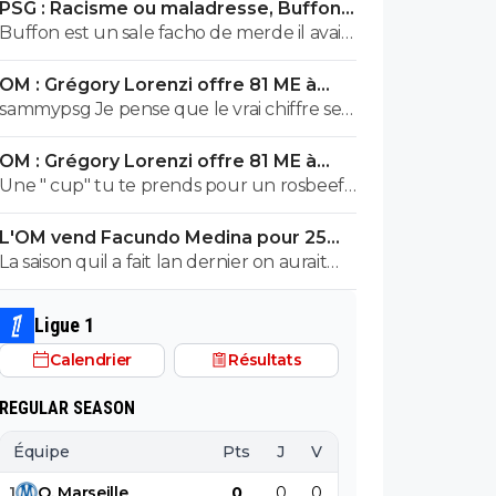
PSG : Racisme ou maladresse, Buffon
écarte Suzuki
Buffon est un sale facho de merde il avait
le numéro 88 cetait pas un hasard...
OM : Grégory Lorenzi offre 81 ME à
Frank McCourt
sammypsg Je pense que le vrai chiffre se
situe entre 620 et 700 M
OM : Grégory Lorenzi offre 81 ME à
Frank McCourt
Une " cup" tu te prends pour un rosbeef
? Lol
L'OM vend Facundo Medina pour 25ME
à Leverkusen
La saison quil a fait lan dernier on aurait
pris le u19 ou u 17 de son poste ils auraient
pas fait pire, il a ete blessé plus 1/3 de la
Ligue 1
saison et le peu de fois où on l'a vue bah
Calendrier
Résultats
putain...je sais pas lors de quel match tu l'a
vu bon, moi jai surtout vue son gros bide
REGULAR SEASON
et ses croissants a la place des pieds et
faire des faute 1 duel sur 3..
Équipe
Pts
J
V
N
D
BP
B
1
O
.
Marseille
0
0
0
0
0
0