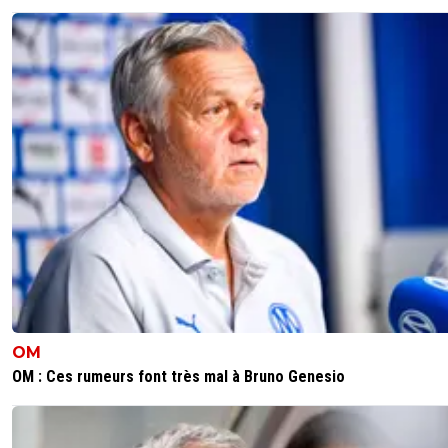
SammyPSG
31 mai 2026 à 16:17
+
339
Sans ame mais on pourrait remplir un stade de 8
et la parade on attends 100 000 a marseille a la 
minute il y a 30 000 personnes
9
+
Répondre
SammyPSG
31 mai 2026 à 16:22
+
339
Marseille club du passé comme bordeaux Nantes 
Étienne je suis d accord avec toi 👍👍👍👍👍👍
12
+
Répondre
fgdvbncvb
01 juin 2026 à 4:56
+
0
En réalité, en tant que neutre le seul vrai club artific
OM
sans âme c'est bien l'OM. Sans la periode Tapie, s
systeme et ses méthodes qu'on connait tous, l'OM
OM : Ces rumeurs font très mal à Bruno Genesio
0 L1 depuis 1977, 0 CDF depuis pareil, aucune histo
européenne (n'avaient jamais dépassé les poules 
coupe d'europe, jamais de 1/8ieme) soit en gros le