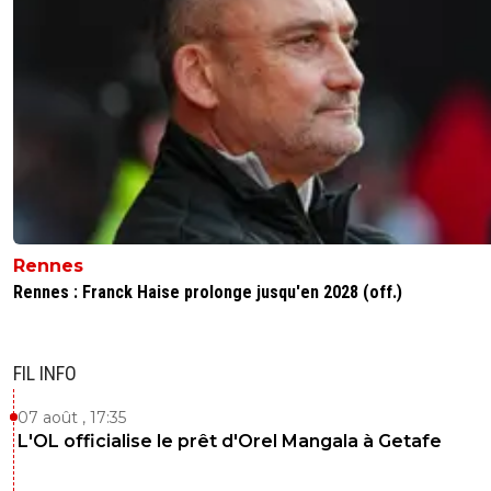
vermeer
31 mai 2026 à 14:52
+
172
"Pour La Provence, il est désormais temps pour le club
phocéen de se tourner tout le temps vers le passé."
Heu non....c'est l'inverse qui est dit.
5
+
Répondre
DouglasAlafraise
31 mai 2026 à 15:16
+
522
bonjour mon jeune ephebe,petit fait cocasse apres
bien celebre le titre je suis passe par curiosité sur l
Rennes
phoceen voir un peu les avis surement objectifs
^^L'article etait un truc comme:le PSG conserve 
Rennes : Franck Haise prolonge jusqu'en 2028 (off.)
titre et font le doublé etc je vois dans les commen
des gens qui gueulent ouai une honte une tribun
paris blablabla je reviens 1 heure apres titre chang
FIL INFO
arsenal perd au tir aux buts^^
4
+
Répondre
07 août , 17:35
L'OL officialise le prêt d'Orel Mangala à Getafe
vermeer
31 mai 2026 à 16:56
+
172