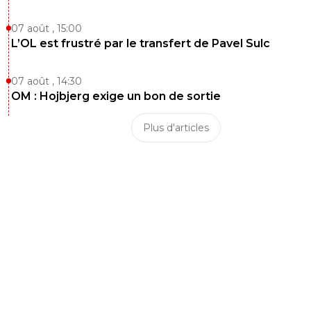
OMdr 😁😂🤣
07 août , 15:00
2
+
Répondre
L’OL est frustré par le transfert de Pavel Sulc
raymond-point
31 mai 2026 à 13:52
+
1418
07 août , 14:30
"Pas besoin de changer l'effectif tous les six mois quand 
OM : Hojbjerg exige un bon de sortie
projet est solide et mené par des personnes compétente
Plus d'articles
Compo Lens finale de cdf 2026. Combien de joueurs jou
déjà à Lens la saison 2024-2025? Du coup le projet de L
n'est pas solide et mené par des incompétents?
2
+
Répondre
JogaBonitoParigo
31 mai 2026 à 16:06
+
327
Comme tu dis, sur la saison, on verra l'an prochain.
0
+
Répondre
raymond-point
31 mai 2026 à 17:59
+
1418