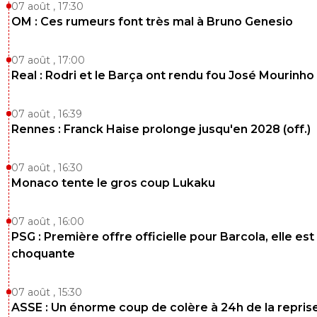
Ça m'arrive de passer sur FootMarseille ^^
07 août , 17:30
sinon avec JoeKidd on se retrouve sur maxi
OM : Ces rumeurs font très mal à Bruno Genesio
maintenant.
2
+
Répondre
07 août , 17:00
Real : Rodri et le Barça ont rendu fou José Mourinho
raymond-point
31 mai 2026 à 17:48
+
1418
foot01 même pas foutu de plagier un article de la
07 août , 16:39
provence. Comprennent-ils ce qu'ils écrivent?
Rennes : Franck Haise prolonge jusqu'en 2028 (off.)
3
+
Répondre
07 août , 16:30
Monaco tente le gros coup Lukaku
SammyPSG
31 mai 2026 à 14:39
+
339
Marseille est juste devenu depuis deja un bout temps un
07 août , 16:00
du passé comme Nantes bordeaux st etienne sauf qu il 
PSG : Première offre officielle pour Barcola, elle est
milliardaire américain a leur tête......maintenant a marseill
choquante
fini le foot ...plutot pétanque pastis
7
+
Répondre
07 août , 15:30
ASSE : Un énorme coup de colère à 24h de la repris
paname-boy
01 juin 2026 à 7:43
+
75