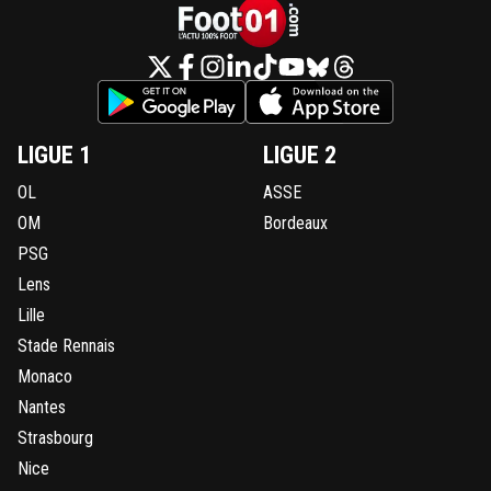
reds13
31 mai 2026 à 14:36
+
1098
Pétanque , pastis, cigale y'a rien de meilleur po
c'est ca la vrai vie
1
+
Répondre
LIGUE 1
LIGUE 2
SammyPSG
31 mai 2026 à 15:25
+
339
OL
ASSE
Continue de jouer a la pétanque car le foot c e
OM
Bordeaux
votre fort 😉😁
PSG
3
+
Répondre
Lens
dijaya
31 mai 2026 à 16:16
+
2161
Lille
donnes 4 milliards a Angers ils peuvent la gagne
Stade Rennais
LDC. un peu d humilité.....
Monaco
2
+
Répondre
Nantes
Strasbourg
olivier-atton
31 mai 2026 à 16:52
+
2442
Nice
Il est surtout sur le pastis le pauvre 😂🤣😂