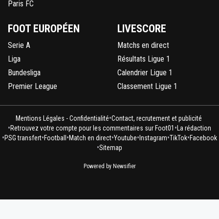
Paris FC
1
+
Répondre
FOOT EUROPÉEN
LIVESCORE
reds13
31 mai 2026 à 17:15
+
1098
Serie A
Matchs en direct
Oui c'est bien pour paris, tu veux une image ?
Liga
Résultats Ligue 1
0
+
Répondre
Bundesliga
Calendrier Ligue 1
SammyPSG
31 mai 2026 à 18:00
+
339
Premier League
Classement Ligue 1
Donne 700 bar a Angers et il gagneront eux la 
ou cup
•
Mentions Légales - Confidentialité
Contact, recrutement et publicité
0
+
Répondre
•
•
Retrouvez votre compte pour les commentaires sur Foot01
La rédaction
•
•
•
•
•
•
•
PSG transfert
Football
Match en direct
Youtube
Instagram
TikTok
Facebook
lou13
31 mai 2026 à 19:02
+
199
•
Sitemap
T'a oublié le soleil aussi
Powered by Newsifier
0
+
Répondre
dijaya
01 juin 2026 à 15:59
+
2161
bah non imbecile..... le PSG est là. 700M en c
en plus la modernisation du centre d entraine