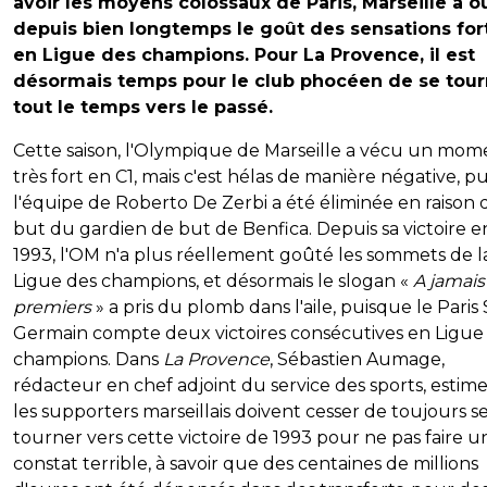
avoir les moyens colossaux de Paris, Marseille a o
depuis bien longtemps le goût des sensations for
en Ligue des champions. Pour La Provence, il est
désormais temps pour le club phocéen de se tour
tout le temps vers le passé.
Cette saison, l'Olympique de Marseille a vécu un mom
très fort en C1, mais c'est hélas de manière négative, p
l'équipe de Roberto De Zerbi a été éliminée en raison 
but du gardien de but de Benfica. Depuis sa victoire e
1993, l'OM n'a plus réellement goûté les sommets de l
Ligue des champions, et désormais le slogan «
A jamais
premiers
» a pris du plomb dans l'aile, puisque le Paris 
Germain compte deux victoires consécutives en Ligue
champions. Dans
La Provence
, Sébastien Aumage,
rédacteur en chef adjoint du service des sports, estim
les supporters marseillais doivent cesser de toujours s
tourner vers cette victoire de 1993 pour ne pas faire u
constat terrible, à savoir que des centaines de millions