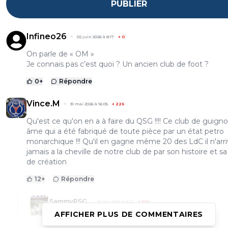
PUBLIER
Infineo26
02 juin 2026 à 8:17
+
0
On parle de « OM »
Je connais pas c’est quoi ? Un ancien club de foot ?
0
+
Répondre
Vince.M
31 mai 2026 à 16:05
+
226
Qu'est ce qu'on en a à faire du QSG !!!! Ce club de guigno
âme qui a été fabriqué de toute pièce par un état petro
monarchique !!! Qu'il en gagne même 20 des LdC il n'arri
jamais a la cheville de notre club de par son histoire et s
de création
12
+
Répondre
SammyPSG
31 mai 2026 à 16:12
+
339
AFFICHER PLUS DE COMMENTAIRES
Super seum !!! Merci a toi guignol 😂😂😂😂