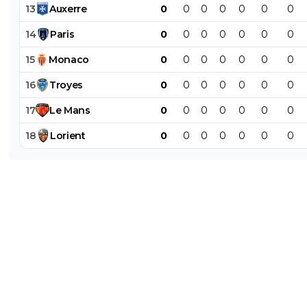
13
Auxerre
0
0
0
0
0
0
0
1
+
Répondre
14
Paris
0
0
0
0
0
0
0
Patcho1er
31 mai 2026 à 13:46
+
77
15
Monaco
0
0
0
0
0
0
0
Et meme pas capable de finir deuxième avec 20
16
Troyes
0
0
0
0
0
0
0
6
+
Répondre
17
Le
Mans
0
0
0
0
0
0
0
dijaya
31 mai 2026 à 14:14
+
2161
18
Lorient
0
0
0
0
0
0
0
et? si le sport ne se resume qu a ca..... mdrr et 
860M soit 800M d ecart avec Lens, tu compr
bien que c est loin. tres loin d etre comparable...
continuez de gonfler votre budget alors. lol. le
joué 4 gros matchs cette année. OM. 2 BAyern
Arsenal (si on veut etre gentils). whouuu. trop bi
des potes parigos, ils ne regardent meme plus 
championnat. effectivement c est genial ! au fin
prefere un championnat comme encore cette
, ou a la derniere journée tout est possible, do
emotions. ,en haut comme en bas. c etait vrai
cool. gagner avec 15 points d avance GG! c est 