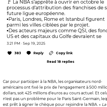
🚩 La NBA s’apprête à ouvrir en octobre le 
processus d’attribution des franchises de s
future ligue européenne.

▪️Paris, Londres, Rome et Istanbul figurent 
parmi les villes ciblées par le projet.

▪️Des acteurs majeurs comme QSI, des fond
US et des capitaux du Golfe devraient se
3:21 PM · Sep 19, 2025
383
Reply
Copy link
Read 18 replies
Car pour participer à la NBA, les organisateurs nord-
américains ont fixé le prix de l'engagement à 500 milli
dollars, soit 425 millions d'euros au cours actuel. Et cel
n'est pas un problème pour le Paris Saint-Germain, le
est prêt à signer le chèque pour rejoindre la NBA. «
La