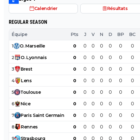
Calendrier
Résultats
REGULAR SEASON
Équipe
Pts
J
V
N
D
BP
BC
1
O
.
Marseille
0
0
0
0
0
0
0
2
O
.
Lyonnais
0
0
0
0
0
0
0
3
Brest
0
0
0
0
0
0
0
4
Lens
0
0
0
0
0
0
0
5
Toulouse
0
0
0
0
0
0
0
6
Nice
0
0
0
0
0
0
0
7
Paris
Saint
Germain
0
0
0
0
0
0
0
8
Rennes
0
0
0
0
0
0
0
9
Strasbourg
0
0
0
0
0
0
0