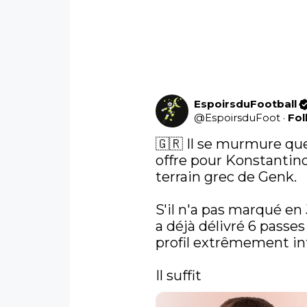
EspoirsduFootball
@
EspoirsduFoot
·
Fol
🇬🇷 Il se murmure que
offre pour Konstantinos
terrain grec de Genk. 

S'il n'a pas marqué en 
a déjà délivré 6 passes 
profil extrêmement int
Il suffit 