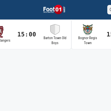
15:00
1
Barton Town Old
Bognor Regis
Rangers
Boys
Town