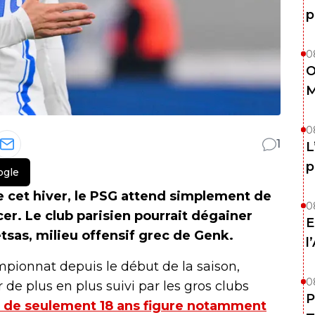
p
0
O
M
0
1
L
p
ogle
e cet hiver, le PSG attend simplement de
0
ncer. Le club parisien pourrait dégainer
E
tsas, milieu offensif grec de Genk.
l
mpionnat depuis le début de la saison,
0
de plus en plus suivi par les gros clubs
P
ec de seulement 18 ans figure notamment