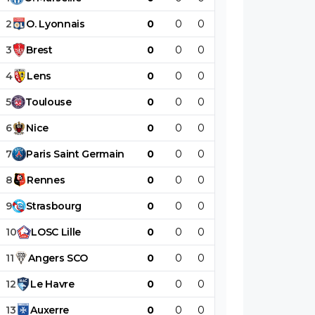
2
O
.
Lyonnais
0
0
0
0
0
0
3
Brest
0
0
0
0
0
0
4
Lens
0
0
0
0
0
0
5
Toulouse
0
0
0
0
0
0
6
Nice
0
0
0
0
0
0
7
Paris
Saint
Germain
0
0
0
0
0
0
8
Rennes
0
0
0
0
0
0
9
Strasbourg
0
0
0
0
0
0
10
LOSC
Lille
0
0
0
0
0
0
11
Angers
SCO
0
0
0
0
0
0
12
Le
Havre
0
0
0
0
0
0
13
Auxerre
0
0
0
0
0
0