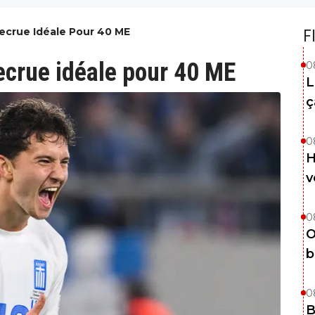
Recrue Idéale Pour 40 ME
F
recrue idéale pour 40 ME
0
L
ç
0
H
v
0
O
b
0
B