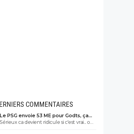
ERNIERS COMMENTAIRES
Le PSG envoie 53 ME pour Godts, ça
bloque toujours
Sérieux ca devient ridicule si c'est vrai... on
a besoin de joueur pour la supercoupe !