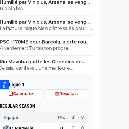
Humilié par Vinicius, Arsenal se venge
sérieux a 5 ou 7M€ pres, go !!
sur le PSG
Bla bla bla
Humilié par Vinicius, Arsenal se venge
sur le PSG
La facture risque bien d'être salée pour le
PSG. ^^
PSG : 170ME pour Barcola, alerte rouge
à Liverpool
A verdemer : Tu fais ton propre
monologue... c'est inquiétant non ? Tu
Rio Mavuba quitte les Girondins de
devrais consulter un spécialiste. ^^
Bordeaux
Je sais... car il avait une meilleure
proposition que les Girondins de
Bordeaux. Il était en contact depuis bien
Ligue 1
longtemps avec le LOSC. Les Girondins
Calendrier
Résultats
aurait pu le retenir avec une meilleure
offre. Mais toi... pas comprendre ! ^^
REGULAR SEASON
Équipe
Pts
J
V
N
D
BP
B
1
O
.
Marseille
0
0
0
0
0
0