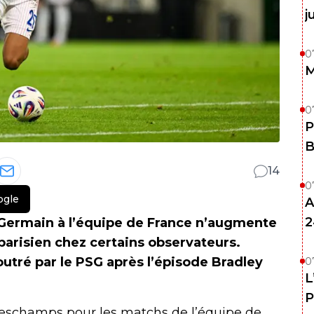
j
0
M
0
P
B
14
0
ogle
A
2
t-Germain à l’équipe de France n’augmente
parisien chez certains observateurs.
utré par le PSG après l’épisode Bradley
0
L
P
Deschamps pour les matchs de l’équipe de