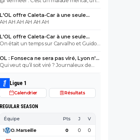
@ Vermeer : C'est un malade mental, un
cas très très grave. Beaucoup plus grave
L'OL offre Caleta-Car à une seule
que l'autre porc sur maxi.
condition
AH AH AH AH AH AH
L'OL offre Caleta-Car à une seule
condition
On était un temps sur Carvalho et Guido
Rodriguez... En panic buy, Blanc a bien
OL : Fonseca ne sera pas viré, Lyon n'a
validé ce joueur, je ne vois pas le raccourci.
pas l'argent pour le faire
Qui veut qu’il soit viré ? Journaleux de
merde
Ligue 1
Calendrier
Résultats
REGULAR SEASON
Équipe
Pts
J
V
N
D
BP
B
1
O
.
Marseille
0
0
0
0
0
0