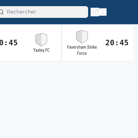
0:45
20:45
Faversham Strike
Yaxley FC
Force