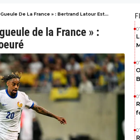
Gueule De La France » : Bertrand Latour Est
F
gueule de la France » :
0
L
coeuré
M
0
O
B
0
R
f
0
R