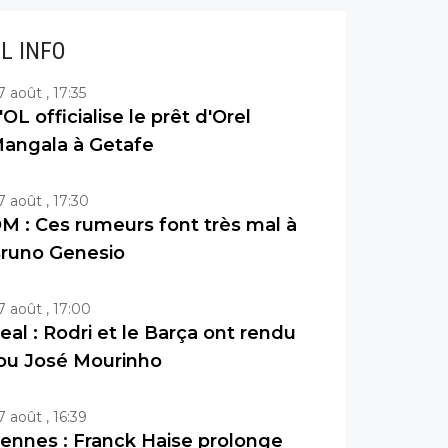
IL INFO
7 août , 17:35
'OL officialise le prêt d'Orel
angala à Getafe
7 août , 17:30
M : Ces rumeurs font très mal à
runo Genesio
7 août , 17:00
eal : Rodri et le Barça ont rendu
ou José Mourinho
7 août , 16:39
ennes : Franck Haise prolonge