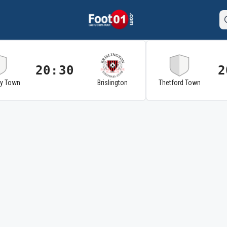
20:30
2
ry Town
Brislington
Thetford Town