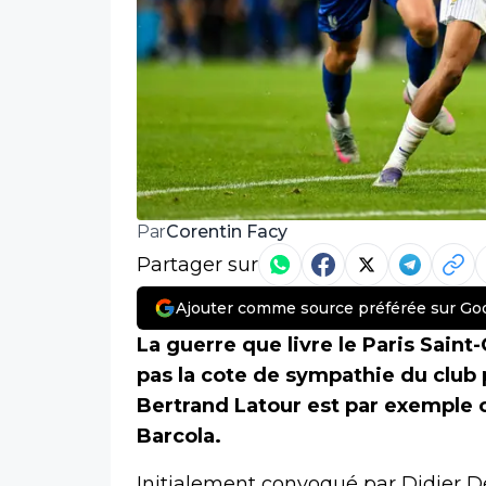
Corentin Facy
Par
Partager sur
Ajouter comme source préférée sur Go
La guerre que livre le Paris Sain
pas la cote de sympathie du club 
Bertrand Latour est par exemple o
Barcola.
Initialement convoqué par Didier 