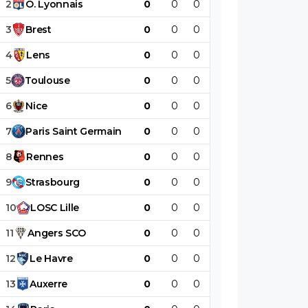
2
O
.
Lyonnais
0
0
0
0
0
0
3
Brest
0
0
0
0
0
0
4
Lens
0
0
0
0
0
0
5
Toulouse
0
0
0
0
0
0
6
Nice
0
0
0
0
0
0
7
Paris
Saint
Germain
0
0
0
0
0
0
8
Rennes
0
0
0
0
0
0
9
Strasbourg
0
0
0
0
0
0
10
LOSC
Lille
0
0
0
0
0
0
11
Angers
SCO
0
0
0
0
0
0
12
Le
Havre
0
0
0
0
0
0
13
Auxerre
0
0
0
0
0
0