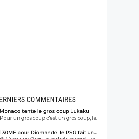
ERNIERS COMMENTAIRES
Monaco tente le gros coup Lukaku
Pour un gros coup c'est un gros coup, le
mec c'est un Sumotori !
130ME pour Diomandé, le PSG fait une
nouvelle offre