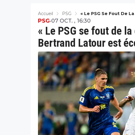
Accueil
PSG
« Le PSG Se Fout De La 
Écoeuré
PSG
•
07 OCT. , 16:30
« Le PSG se fout de la 
Bertrand Latour est é