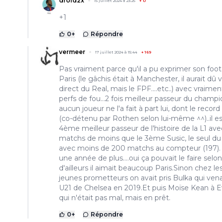
droid2x
15 juillet 2024 à 23:25
+
0
+1
0
+
Répondre
vermeer
17 juillet 2024 à 15:44
+
169
Pas vraiment parce qu'il a pu exprimer son foot
Paris (le gâchis était à Manchester, il aurait dû 
direct du Real, mais le FPF....etc..) avec vraime
perfs de fou...2 fois meilleur passeur du champi
aucun joueur ne l'a fait à part lui, dont le record 
(co-détenu par Rothen selon lui-même ^^)..il es
4ème meilleur passeur de l'histoire de la L1 av
matchs de moins que le 3ème Susic, le seul du
avec moins de 200 matchs au compteur (197).
une année de plus....oui ça pouvait le faire selo
d'ailleurs il aimait beaucoup Paris.Sinon chez le
jeunes prometteurs on avait pris Bulka qui vena
U21 de Chelsea en 2019.Et puis Moïse Kean à 
qui n'était pas mal, mais en prêt.
0
+
Répondre