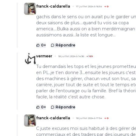
franck-caldarella
17 juillet 2024 à 16:54
+
0
gachis dans le sens ou on aurait pu le garder u
deux saisons de plus....quand tu vois sa copa
america....Bulka aussi on a bien merdémaignan
aussisimons aussi...la liste est longue...
0
+
Répondre
vermeer
18 juillet 2024 à 14:36
+
169
Tu demandais les tops et les jeunes prometteur
en PL..je t'en donne 3...ensuite les joueurs c'es
des machines à gérer, chacun veut son truc, sa
carrière, jouer tout de suite et tout le temps etc
parler de l'entourage ou la famille. Bref la théori
facile, la réalité c'est autre chose.
0
+
Répondre
franck-caldarella
18 juillet 2024 à 17:54
+
0
C juste excuses moi suis habitué à des gérer d
commerciaux et des traders par des joueurs de 