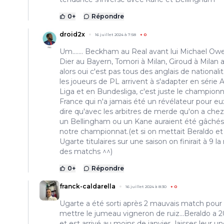
0
+
Répondre
droid2x
16 juillet 2024 à 7:58
+
0
Um....... Beckham au Real avant lui Michael Ow
Dier au Bayern, Tomori à Milan, Giroud à Milan a
alors oui c'est pas tous des anglais de nationali
les joueurs de PL arrivent à s'adapter en série A
Liga et en Bundesliga, c'est juste le champion
France qui n'a jamais été un révélateur pour eu
dire qu'avec les arbitres de merde qu'on a chez
un Bellingham ou un Kane auraient été gâchés
notre championnat.(et si on mettait Beraldo et
Ugarte titulaires sur une saison on finirait à 9 la
des matchs ^^)
0
+
Répondre
franck-caldarella
16 juillet 2024 à 8:30
+
0
Ugarte a été sorti après 2 mauvais match pour
mettre le jumeau vigneron de ruiz...Beraldo a 2
et est arrivé au moins de janvier...laisses leur u