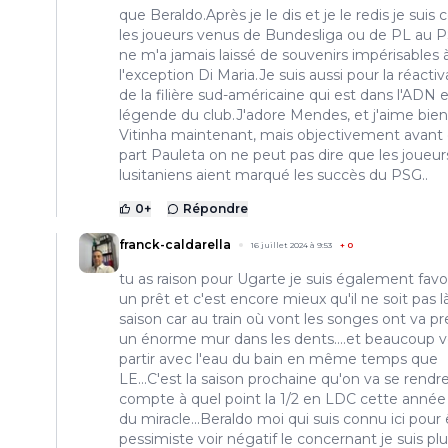
que Beraldo.Après je le dis et je le redis je suis 
les joueurs venus de Bundesliga ou de PL au P
ne m'a jamais laissé de souvenirs impérisables 
l'exception Di Maria.Je suis aussi pour la réactiv
de la filière sud-américaine qui est dans l'ADN e
légende du club.J'adore Mendes, et j'aime bien
Vitinha maintenant, mais objectivement avant 
part Pauleta on ne peut pas dire que les joueur
lusitaniens aient marqué les succès du PSG..
0
+
Répondre
franck-caldarella
16 juillet 2024 à 9:53
+
0
tu as raison pour Ugarte je suis également favo
un prêt et c'est encore mieux qu'il ne soit pas l
saison car au train où vont les songes ont va p
un énorme mur dans les dents....et beaucoup 
partir avec l'eau du bain en même temps que
LE...C'est la saison prochaine qu'on va se rendr
compte à quel point la 1/2 en LDC cette année 
du miracle...Beraldo moi qui suis connu ici pour 
pessimiste voir négatif le concernant je suis pl