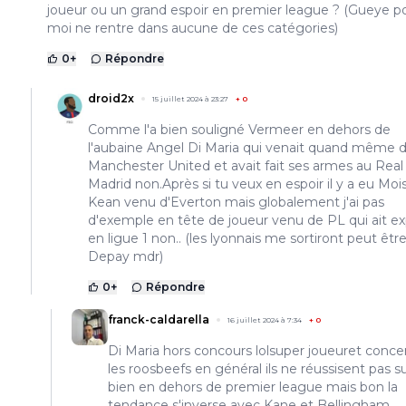
joueur ou un grand espoir en premier league ? (Gueye p
moi ne rentre dans aucune de ces catégories)
0
+
Répondre
droid2x
15 juillet 2024 à 23:27
+
0
Comme l'a bien souligné Vermeer en dehors de
l'aubaine Angel Di Maria qui venait quand même 
Manchester United et avait fait ses armes au Real
Madrid non.Après si tu veux en espoir il y a eu Moi
Kean venu d'Everton mais globalement j'ai pas
d'exemple en tête de joueur venu de PL qui ait e
en ligue 1 non.. (les lyonnais me sortiront peut êtr
Depay mdr)
0
+
Répondre
franck-caldarella
16 juillet 2024 à 7:34
+
0
Di Maria hors concours lolsuper joueuret conce
les roosbeefs en général ils ne réussisent pas s
bien en dehors de premier league mais bon la
tendance s'inverse avec Kane et Bellingham