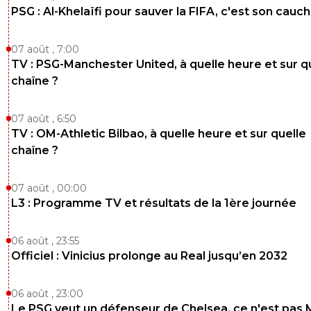
PSG : Al-Khelaïfi pour sauver la FIFA, c'est son cau
07 août , 7:00
TV : PSG-Manchester United, à quelle heure et sur q
chaîne ?
07 août , 6:50
TV : OM-Athletic Bilbao, à quelle heure et sur quelle
chaîne ?
07 août , 00:00
L3 : Programme TV et résultats de la 1ère journée
06 août , 23:55
Officiel : Vinicius prolonge au Real jusqu’en 2032
06 août , 23:00
Le PSG veut un défenseur de Chelsea, ce n'est pas 