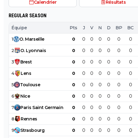
Calendrier
Résultats
REGULAR SEASON
Équipe
Pts
J
V
N
D
BP
BC
1
O
.
Marseille
0
0
0
0
0
0
0
2
O
.
Lyonnais
0
0
0
0
0
0
0
3
Brest
0
0
0
0
0
0
0
4
Lens
0
0
0
0
0
0
0
5
Toulouse
0
0
0
0
0
0
0
6
Nice
0
0
0
0
0
0
0
7
Paris
Saint
Germain
0
0
0
0
0
0
0
8
Rennes
0
0
0
0
0
0
0
9
Strasbourg
0
0
0
0
0
0
0