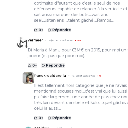
optimsite d''autant que c'est le seul de nos
défenseurs capable de relancer à la verticale et
sait aussi marquer des buts....wait and
seeLusitaniens.....talent gâché....Ramos...
0
+
Répondre
vermeer
15 juillet 2024 à 14:34
+
169
Di Maria à ManU pour 63M€ en 2015, pour moi un 
joueur (et pas que pour moi).
0
+
Répondre
franck-caldarella
16 juillet 2024 à 7:32
+
0
Il est tellement hors catégorie que je ne l'avais
mentionné excuses moi...c'est vrai que lui aussi 
pu faire largement une année de plus chez nous
très loin devant dembele et kolo.....quel gâchis
celui là aussi...
0
+
Répondre