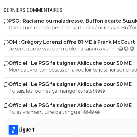
DERNIERS COMMENTAIRES
PSG : Racisme ou maladresse, Buffon écarte Suzuk
Dans quel monde peut-on sortir des âneries sur Buffon
dire qu'il est raciste? Buffon connait très bien Suzuki ce
OM : Grégory Lorenzi offre 81 ME à Frank McCourt
dernier évoluant Parme, l'un de sclubs cher à Buffon
Je sent que je vais bien rigoler la saison à venir…😂😂😂
(puisqu'il y a débuté). Vous ne vous dites juste pas qu'il 
des choses (comme le style de vie ou l'hygiène ou tout
Officiel : Le PSG fait signer Akliouche pour 50 ME
chose qui fait d'un jouer un vrai professionnel). Non vo
Mon pauvre, ton obsession a vouloir te justifier sur cha
partez direct sur des considérations racistes... Ah la la...
commentaire 🤣😂😂 Tu aurais la queue d'un chat qui s
Officiel : Le PSG fait signer Akliouche pour 50 ME
de bouche et on t'accuserait de l'avoir mangé que tu ni
Tu sais, les fouines ça mange les rats ! 😋😋
encore....mdr
Officiel : Le PSG fait signer Akliouche pour 50 ME
Tu es vraiment une baltringue ! 😂😂😂
Ligue 1