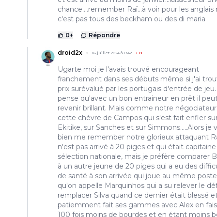
chance....remember Raï...à voir pour les anglais
c'est pas tous des beckham ou des di maria
0
+
Répondre
droid2x
16 juillet 2024 à 8:42
+
0
Ugarte moi je l'avais trouvé encourageant
franchement dans ses débuts même si j'ai tro
prix surévalué par les portugais d'entrée de jeu.
pense qu'avec un bon entraineur en prêt il peu
revenir brillant. Mais comme notre négociateur
cette chèvre de Campos qui s'est fait enfler su
Ekitike, sur Sanches et sur Simmons.....Alors je 
bien me remember notre glorieux attaquant Ra
n'est pas arrivé à 20 piges et qui était capitaine
sélection nationale, mais je préfère comparer B
à un autre jeune de 20 piges qui a eu des diffic
de santé à son arrivée qui joue au même poste
qu'on appelle Marquinhos qui a su relever le dé
remplacer Silva quand ce dernier était blessé e
patiemment fait ses gammes avec Alex en fai
100 fois moins de bourdes et en étant moins b