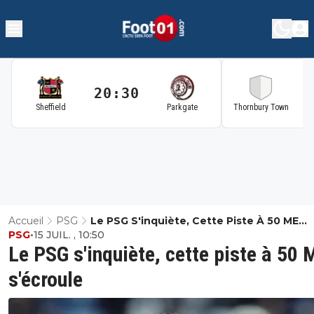
20:30
2
Sheffield
Parkgate
Thornbury Town
Accueil
PSG
Le PSG S'inquiète, Cette Piste À 50 ME
PSG
•
15 JUIL. , 10:50
S'écroule
Le PSG s'inquiète, cette piste à 50 
s'écroule