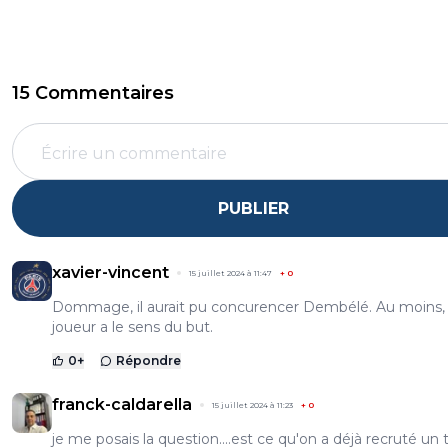
15 Commentaires
PUBLIER
xavier-vincent
15 juillet 2024 à 11:47
+
0
Dommage, il aurait pu concurencer Dembélé. Au moins,
joueur a le sens du but.
0
+
Répondre
franck-caldarella
15 juillet 2024 à 11:23
+
0
je me posais la question....est ce qu'on a déjà recruté un 