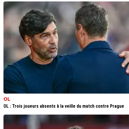
et en plus il a un passeport européen :)
0
+
Répondre
riffit
23 avril 2013 à 17:00
+
0
Et les gars, j'ai une super blague !!!!Le PSG prépare une o
pour Cavani, l'offre sera solide, mais payée en liquide !Alor
Bien non ? Ca mérite un bon 3/20 ça, non ?
0
+
Répondre
paul-mike
23 avril 2013 à 17:08
+
0
Pourtant le solide ou le liquide c est pas trop leur 
qatar c est plutot le gaz ;-)
OL
0
+
Répondre
OL : Trois joueurs absents à la veille du match contre Prague
riffit
23 avril 2013 à 17:14
+
0
Là par contre tu fais chier, je la gardais pour un
prochaine fois celle là. ^^