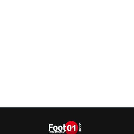
la-hy-ne
23 avril 2013 à 16:32
+
0
falcao a serait un flop ??
0
+
Répondre
mickael-mourer
23 avril 2013 à 17:07
+
0
Non justement je préfère Falcao :)
0
+
Répondre
fredo6012
23 avril 2013 à 16:29
+
0
y a 3 ans ton post m'aurait fait bien rire mais ca c'é
avant:)
0
+
Répondre
luxcifer
23 avril 2013 à 16:47
+
0
:)
0
+
Répondre