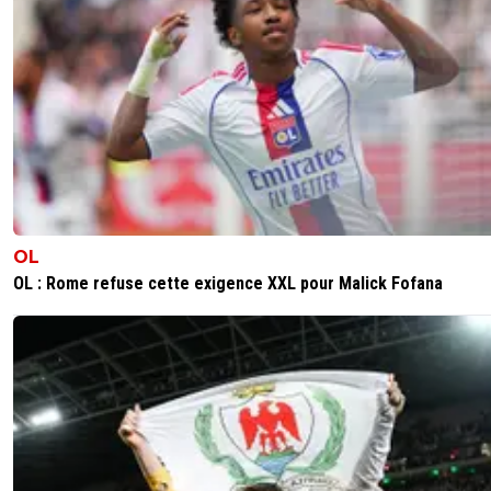
paul-mike
23 avril 2013 à 17:10
+
0
Ca me rapelle quelque chose il s appelait pas
Bonaventure Keita ? ^^
0
+
Répondre
luxcifer
23 avril 2013 à 17:08
+
0
J'ai toujours été amoureux des poètes. Corrido
voila ! :)
OL
0
+
Répondre
OL : Rome refuse cette exigence XXL pour Malick Fofana
john-lemon
23 avril 2013 à 18:18
+
0
Koji Nakeita plutôt, non?
0
+
Répondre
resist
23 avril 2013 à 16:57
+
0
EDINSONNNNNNNNN CAVANNNNNNNNNNNII !!!!!!!!!!!!!