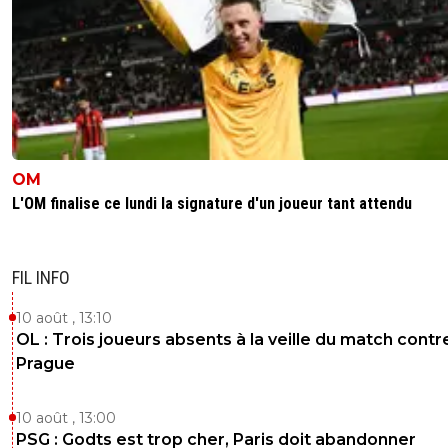
0
+
Répondre
luxcifer
23 avril 2013 à 16:55
+
0
Enfin, je crois surtout que les transferts (joueurs et entra
seront en partie le résultat du grand jeu de chaises musi
qui va pas tarder à commencer. En fonction de ou va le
par exemple, de ce que fait CR7, de qui attire Chelsea, et
risque de bouger. Je suis donc pas bien convaincu par ce
OM
rumeurs si tôt dans le mercato (qui n'a pas encore
L'OM finalise ce lundi la signature d'un joueur tant attendu
commencé).
0
+
Répondre
FIL INFO
sabaka30
23 avril 2013 à 17:01
+
0
10 août , 13:10
a noter que chelsea est loin d etre qualifié pour la
avec une " finale " contre tottenham le 8 mai !! ca
OL : Trois joueurs absents à la veille du match contr
beaucoup joué cette histoire !!
Prague
0
+
Répondre
10 août , 13:00
luxcifer
23 avril 2013 à 17:05
+
0
PSG : Godts est trop cher, Paris doit abandonner