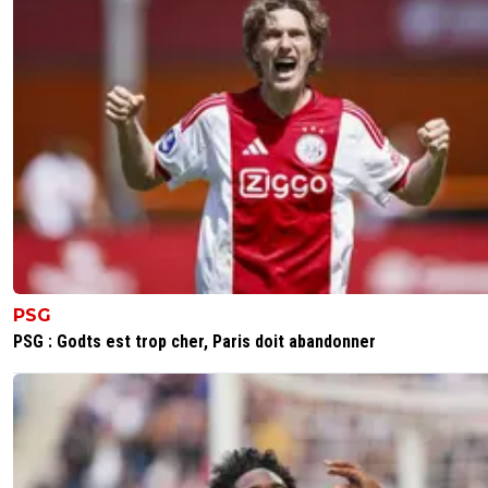
0
+
Répondre
paul-mike
23 avril 2013 à 17:17
+
0
Oups ^^
0
+
Répondre
luxcifer
23 avril 2013 à 17:02
+
0
4/20. Pour le geste raté, mais un +1 pour l'amour 
beau jeu !
0
+
Répondre
PSG
riffit
23 avril 2013 à 17:05
+
0
PSG : Godts est trop cher, Paris doit abandonner
On dirait que tu commentes un geste techniq
Keita, le gars qui était capable en un seul gest
dribbler son adversaire, l'arbitre, le ballon, lui-m
pelouse et sa chaussure gauche retirée de for
la violence du geste.:D
0
+
Répondre