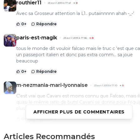
routhier11
23 avril 2013 à 17:41
+
0
Avec sa Grosseur attention la L1.. putaiinnnnn ahah -_-'
0
+
Répondre
paris-est-magik
23 avril 2013 à 17:36
+
0
tous le monde dit vouloir falcao mais le truc c 'est que ca
un passeport italien et donc pas extra comm... sa joue
beaucoup
0
+
Répondre
m-nezmania-mari-lyonnaise
23 avril 2013 à 17:10
+
0
C'est vrai que Cavani est moins connu que Falcao, mais il
quasi le même ratio de buts! Cavani se donne pour l'équ
plus
AFFICHER PLUS DE COMMENTAIRES
0
+
Répondre
paris-est-magik
23 avril 2013 à 17:42
+
0
Articles Recommandés