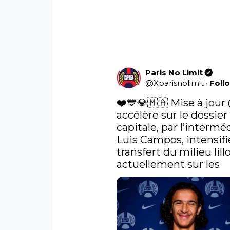
Paris No Limit
@
Xparisnolimit
·
Foll
❤️💙💎🇲🇦 Mise à jour 
accélère sur le dossier
capitale, par l’intermé
Luis Campos, intensifi
transfert du milieu lil
actuellement sur les 