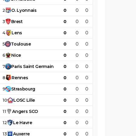
2
O
.
Lyonnais
0
0
0
0
0
0
3
Brest
0
0
0
0
0
0
4
Lens
0
0
0
0
0
0
5
Toulouse
0
0
0
0
0
0
6
Nice
0
0
0
0
0
0
7
Paris
Saint
Germain
0
0
0
0
0
0
8
Rennes
0
0
0
0
0
0
9
Strasbourg
0
0
0
0
0
0
10
LOSC
Lille
0
0
0
0
0
0
11
Angers
SCO
0
0
0
0
0
0
12
Le
Havre
0
0
0
0
0
0
13
Auxerre
0
0
0
0
0
0