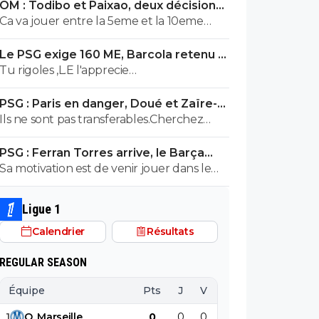
OM : Todibo et Paixao, deux décisions
cas...autre chose que nos amis du 13...😅
XXL à Marseille
Ca va jouer entre la 5eme et la 10eme
place tout ca non ?? 😂😂😂
Le PSG exige 160 ME, Barcola retenu à
Paris
Tu rigoles ,L.E l'apprecie
particulmierement
PSG : Paris en danger, Doué et Zaïre-
Emery ont des offres
Ils ne sont pas transferables.Cherchez
d'autres idees pour vos articles pourris
PSG : Ferran Torres arrive, le Barça
s'avoue vaincu
Sa motivation est de venir jouer dans le
meilleur club du monde depuis 2 ans et
progresser aux côtés de L.E entouré de
Ligue 1
mecs prodigieux !
Calendrier
Résultats
REGULAR SEASON
Équipe
Pts
J
V
N
D
BP
B
1
O
.
Marseille
0
0
0
0
0
0