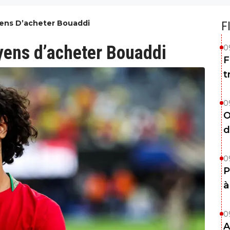
yens D’acheter Bouaddi
F
yens d’acheter Bouaddi
0
F
t
0
O
d
0
P
à
0
A