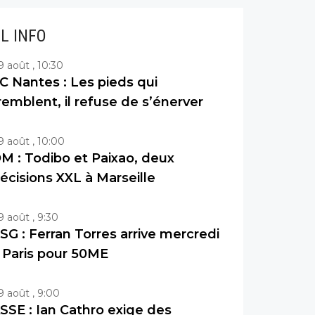
IL INFO
9 août , 10:30
C Nantes : Les pieds qui
remblent, il refuse de s’énerver
9 août , 10:00
M : Todibo et Paixao, deux
écisions XXL à Marseille
9 août , 9:30
SG : Ferran Torres arrive mercredi
 Paris pour 50ME
9 août , 9:00
SSE : Ian Cathro exige des