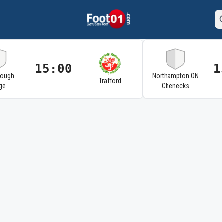
15:00
1
rough
Northampton ON
Trafford
ge
Chenecks