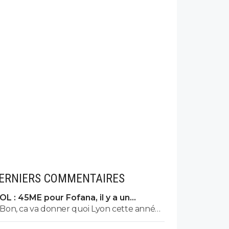
ERNIERS COMMENTAIRES
OL : 45ME pour Fofana, il y a un
énorme problème
Bon, ca va donner quoi Lyon cette année
? Ca paraît sérieux et rigoureux en tout