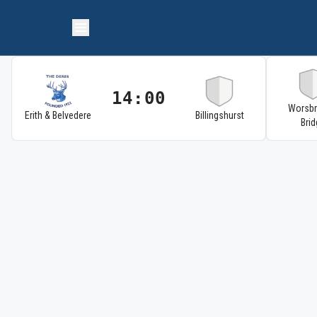
14:00
Worsb
Erith & Belvedere
Billingshurst
Brid