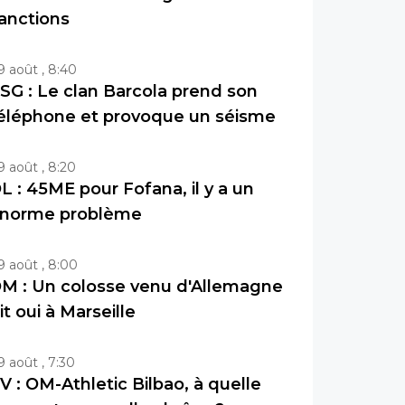
anctions
9 août , 8:40
SG : Le clan Barcola prend son
éléphone et provoque un séisme
9 août , 8:20
L : 45ME pour Fofana, il y a un
norme problème
9 août , 8:00
M : Un colosse venu d'Allemagne
it oui à Marseille
9 août , 7:30
V : OM-Athletic Bilbao, à quelle