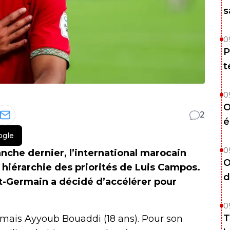
s
0
P
t
0
O
2
é
ogle
0
manche dernier, l’international marocain
O
hiérarchie des priorités de Luis Campos.
d
int-Germain a décidé d’accélérer pour
0
T
mais Ayyoub Bouaddi (18 ans). Pour son