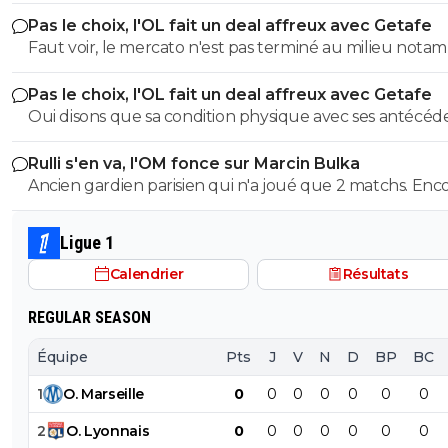
pour qu'il s'en aille 😂
Pas le choix, l'OL fait un deal affreux avec Getafe
Faut voir, le mercato n'est pas terminé au milieu nota
Pas le choix, l'OL fait un deal affreux avec Getafe
Oui disons que sa condition physique avec ses antécéd
médicaux, donc ses rechutes régulières + son salaire,
Rulli s'en va, l'OM fonce sur Marcin Bulka
donnent une équation peu enclin à motiver des clubs à
Ancien gardien parisien qui n'a joué que 2 matchs. Enc
faire confiance(pour un futur transfert), même avec u
une fois pour créer la polémique. C'est plutôt ancien g
salaire revu à la baisse, si toutefois il est ok avec ça.
de Nice, là ok mais pas Paris 😂
Ligue 1
Calendrier
Résultats
REGULAR SEASON
Équipe
Pts
J
V
N
D
BP
BC
1
O
.
Marseille
0
0
0
0
0
0
0
2
O
.
Lyonnais
0
0
0
0
0
0
0