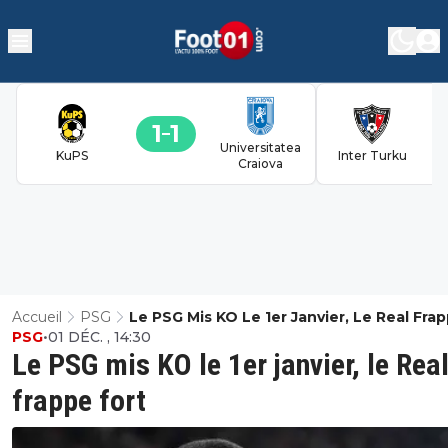
1
1
Universitatea
KuPS
Inter Turku
Craiova
Accueil
PSG
Le PSG Mis KO Le 1er Janvier, Le Real Fra
PSG
•
01 DÉC. , 14:30
Fort
Le PSG mis KO le 1er janvier, le Rea
frappe fort