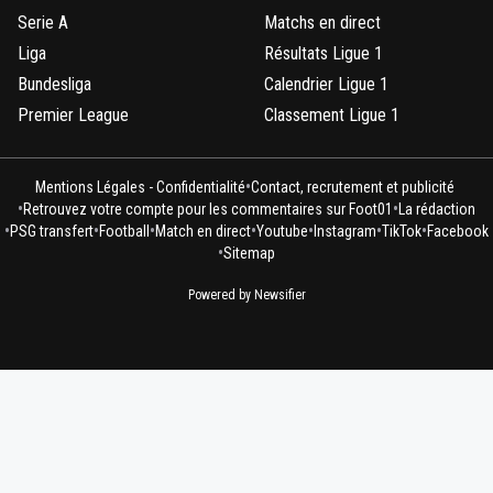
Serie A
Matchs en direct
Liga
Résultats Ligue 1
Bundesliga
Calendrier Ligue 1
Premier League
Classement Ligue 1
•
Mentions Légales - Confidentialité
Contact, recrutement et publicité
•
•
Retrouvez votre compte pour les commentaires sur Foot01
La rédaction
•
•
•
•
•
•
•
PSG transfert
Football
Match en direct
Youtube
Instagram
TikTok
Facebook
•
Sitemap
Powered by Newsifier