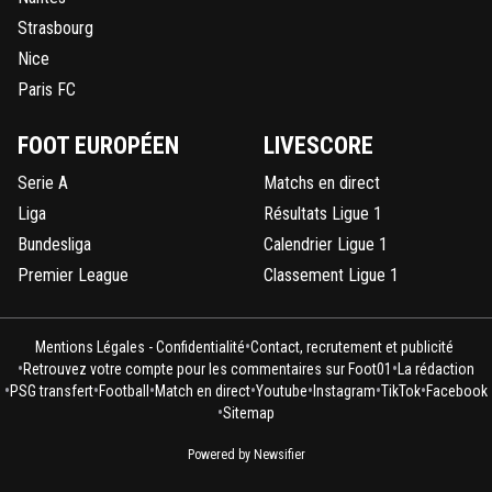
Strasbourg
Nice
Paris FC
FOOT EUROPÉEN
LIVESCORE
Serie A
Matchs en direct
Liga
Résultats Ligue 1
Bundesliga
Calendrier Ligue 1
Premier League
Classement Ligue 1
•
Mentions Légales - Confidentialité
Contact, recrutement et publicité
•
•
Retrouvez votre compte pour les commentaires sur Foot01
La rédaction
•
•
•
•
•
•
•
PSG transfert
Football
Match en direct
Youtube
Instagram
TikTok
Facebook
•
Sitemap
Powered by Newsifier