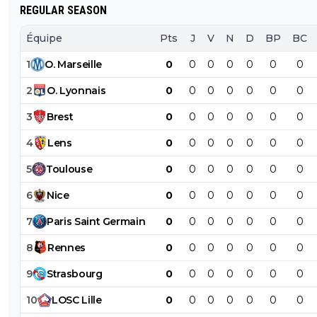
REGULAR SEASON
Équipe
Pts
J
V
N
D
BP
BC
1
O
.
Marseille
0
0
0
0
0
0
0
2
O
.
Lyonnais
0
0
0
0
0
0
0
3
Brest
0
0
0
0
0
0
0
4
Lens
0
0
0
0
0
0
0
5
Toulouse
0
0
0
0
0
0
0
6
Nice
0
0
0
0
0
0
0
7
Paris
Saint
Germain
0
0
0
0
0
0
0
8
Rennes
0
0
0
0
0
0
0
9
Strasbourg
0
0
0
0
0
0
0
10
LOSC
Lille
0
0
0
0
0
0
0