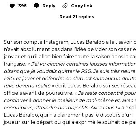
395
Reply
Copy link
Read 21 replies
Sur son compte Instagram, Lucas Beraldo a fait savoir q
n’avait absolument pas dans l’idée de vider son casier 
janvier et qu’il allait bien faire toute la saison dans la ca
française.
« J’ai vu circuler certaines fausses informatio
disant que je voudrais quitter le PSG. Je suis très heur
PSG, et jouer et défendre ce club est sans aucun dout
rêve devenu réalité »
écrit Lucas Beraldo sur ses résea
officiels avant de poursuivre.
« Je reste concentré pour
continuer à donner le meilleur de moi-même et, avec
coéquipiers, atteindre nos objectifs. Allez Paris ! »
a exp
Lucas Beraldo, qui n’a clairement pas le discours d’un
joueur sur le départ ou qui a exprimé le souhait de par