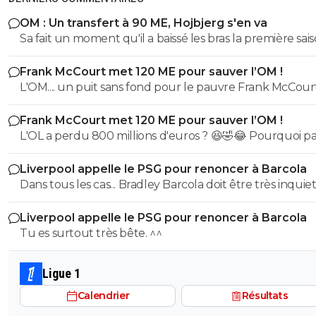
OM : Un transfert à 90 ME, Hojbjerg s'en va
Sa fait un moment qu'il a baissé les bras la première saiso
etait top mais depuis quelques match etait en dessus. 
Frank McCourt met 120 ME pour sauver l’OM !
et bon vent a lui pour le reste de sa carrière ...
L'OM.... un puit sans fond pour le pauvre Frank McCourt
Frank McCourt met 120 ME pour sauver l’OM !
L'OL a perdu 800 millions d'euros ? 😆🤣😂 Pourquoi pas un
milliard tant que tu y es ! ^^
Liverpool appelle le PSG pour renoncer à Barcola
Dans tous les cas... Bradley Barcola doit être très inquiet. C
qui est vraiment compréhensible lorsque l'on sait co
Liverpool appelle le PSG pour renoncer à Barcola
le PSG a traiter Kylian Mbappé lorsqu'il avait voulu quit
Tu es surtout très bête. ^^
PSG.
Ligue 1
Calendrier
Résultats