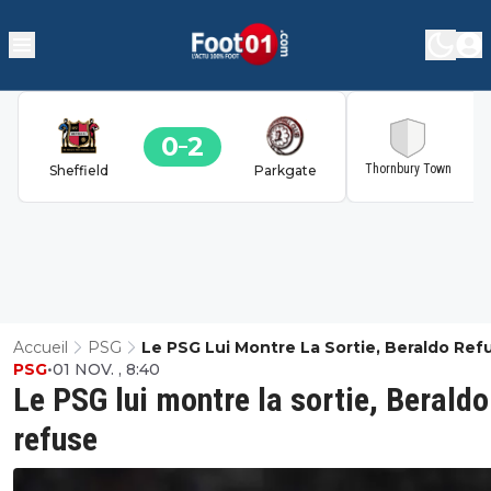
0
2
2
Thornbury Town
Sheffield
Parkgate
Accueil
PSG
Le PSG Lui Montre La Sortie, Beraldo Ref
PSG
•
01 NOV. , 8:40
Le PSG lui montre la sortie, Beraldo
refuse