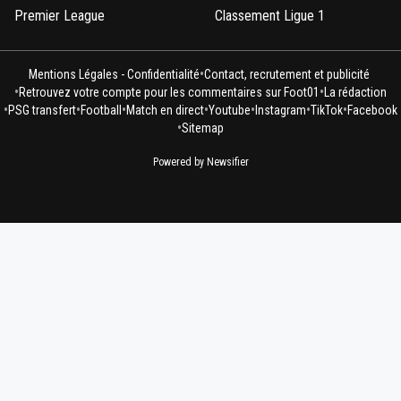
Premier League
Classement Ligue 1
•
Mentions Légales - Confidentialité
Contact, recrutement et publicité
•
•
Retrouvez votre compte pour les commentaires sur Foot01
La rédaction
•
•
•
•
•
•
•
PSG transfert
Football
Match en direct
Youtube
Instagram
TikTok
Facebook
•
Sitemap
Powered by Newsifier