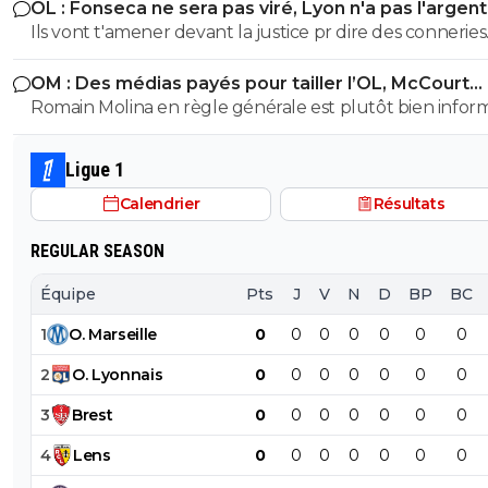
OL : Fonseca ne sera pas viré, Lyon n'a pas l'argen
infimes... mais bon... ca sert a rien de débattre avec toi,
le faire
Ils vont t'amener devant la justice pr dire des conneries
systématiquement a chaque défaite de Lyon , tu cher
pareil, même la diffamation est choqué par ton comm
TOUJOURS des circonstances atténuantes ubuesques..
OM : Des médias payés pour tailler l’OL, McCourt
Chaque defaite de Lyon n'est JAMAIS mérité selon toi... 
accusé
Romain Molina en règle générale est plutôt bien infor
fou!! Tu t'en rends compte au moins???
Ligue 1
Calendrier
Résultats
REGULAR SEASON
Équipe
Pts
J
V
N
D
BP
BC
1
O
.
Marseille
0
0
0
0
0
0
0
2
O
.
Lyonnais
0
0
0
0
0
0
0
3
Brest
0
0
0
0
0
0
0
4
Lens
0
0
0
0
0
0
0