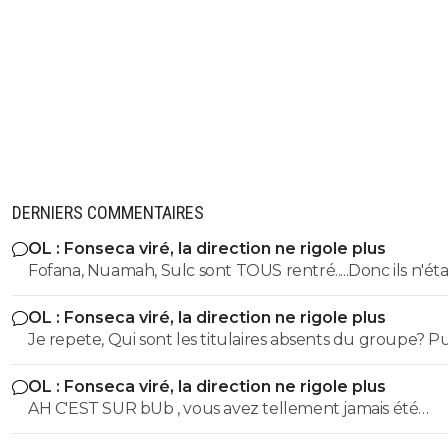
DERNIERS COMMENTAIRES
OL : Fonseca viré, la direction ne rigole plus
Fofana, Nuamah, Sulc sont TOUS rentré.....Donc ils n'éta
pas absent
OL : Fonseca viré, la direction ne rigole plus
Je repete, Qui sont les titulaires absents du groupe? P
c'est le propos de Sweet.... Vas y , donne moi les titulaire
OL : Fonseca viré, la direction ne rigole plus
absents.... Soit disant voius aviez la ligne d'attaque entie
AH C'EST SUR bUb , vous avez tellement jamais été
moins... c'est FAUX
désorganisé qu'ils vous ont 2 buts refusés pour des hor