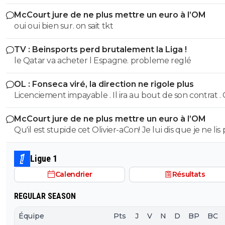
cautionné ce que faisait Longoria et s'il y a un coupable 
McCourt jure de ne plus mettre un euro à l’OM
bien lui. Quand à la relégation en Ligue 2, je n'y crois p
oui oui bien sur. on sait tkt
tout.
TV : Beinsports perd brutalement la Liga !
le Qatar va acheter l Espagne. probleme reglé
OL : Fonseca viré, la direction ne rigole plus
Licenciement impayable . Il ira au bout de son contrat . 
pas viré lors de suspension on ne le virera pas maintena
McCourt jure de ne plus mettre un euro à l’OM
Qu'il est stupide cet Olivier-aCon! Je lui dis que je ne lis 
ses commentaires puérils avec des émojis et il continue
me répondre avec ses petites images de gogol. Ça pro
Ligue 1
bien ce que je dis, on voit tout de suite qu'on a affaire à
Calendrier
Résultats
teubé.^^
REGULAR SEASON
Équipe
Pts
J
V
N
D
BP
BC