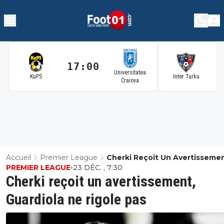
17:00
1
Universitatea
KuPS
Inter Turku
Craiova
Accueil
Premier League
Cherki Reçoit Un Avertissemen
PREMIER LEAGUE
•
23 DÉC. , 7:30
Guardiola Ne Rigole Pas
Cherki reçoit un avertissement,
Guardiola ne rigole pas