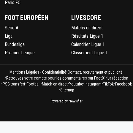
Paris FC
FOOT EUROPÉEN
LIVESCORE
Serie A
Matchs en direct
Liga
Résultats Ligue 1
Bundesliga
Calendrier Ligue 1
Premier League
Classement Ligue 1
•
Mentions Légales - Confidentialité
Contact, recrutement et publicité
•
•
Retrouvez votre compte pour les commentaires sur Foot01
La rédaction
•
•
•
•
•
•
•
PSG transfert
Football
Match en direct
Youtube
Instagram
TikTok
Facebook
•
Sitemap
Powered by Newsifier