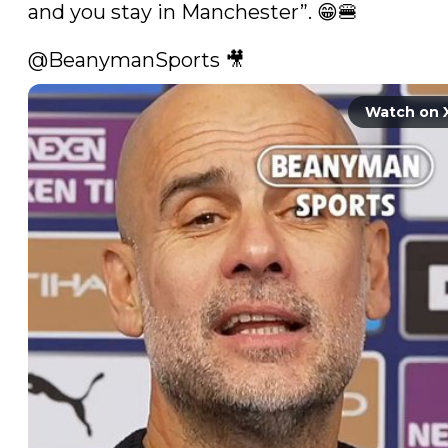
and you stay in Manchester”. 😁🍔

@BeanymanSports
 🎥 
Watch on 