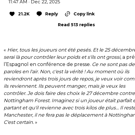
11:47 AM · Dec 22, 2025
21.2K
Reply
Copy link
Read 513 replies
«
Hier, tous les joueurs ont été pesés. Et le 25 décembre
serai là pour contrôler leur poids et s'ils ont grossi
, a p
l’Espagnol en conférence de presse.
Ce ne sont pas de
paroles en l'air. Non, c'est la vérité ! Au moment où ils
reviendront après trois jours de repos, je veux voir c
ils reviennent. Ils peuvent manger, mais je veux les
contrôler. Je dois faire des choix le 27 décembre contre
Nottingham Forest. Imaginez si un joueur était parfait 
partant et qu'il revienne avec trois kilos de plus… Il rest
Manchester, il ne fera pas le déplacement à Nottingha
C'est certain.
»