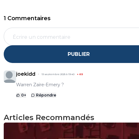
1 Commentaires
PUBLIER
joekidd
13 septembre 2025 à 19:40
+
613
Warren Zaïre-Emery ?
0
+
Répondre
Articles Recommandés