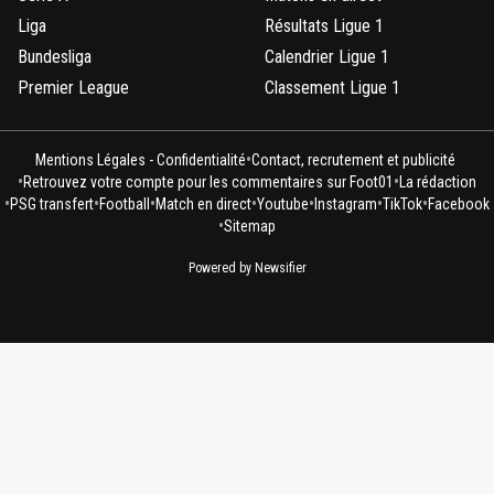
Liga
Résultats Ligue 1
Bundesliga
Calendrier Ligue 1
Premier League
Classement Ligue 1
•
Mentions Légales - Confidentialité
Contact, recrutement et publicité
•
•
Retrouvez votre compte pour les commentaires sur Foot01
La rédaction
•
•
•
•
•
•
•
PSG transfert
Football
Match en direct
Youtube
Instagram
TikTok
Facebook
•
Sitemap
Powered by Newsifier