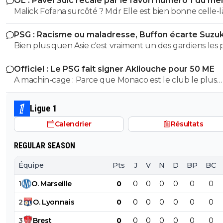
OL : Pavel Sulc recalé par le favori numéro 1 du me
saison et le peu de fois où on l'a vue bah putain...je sais 
Malick Fofana surcôté ? Mdr Elle est bien bonne cell
lors de quel match tu l'a vu bon, moi jai surtout vue so
bide et ses croissants a la place des pieds et faire des fau
PSG : Racisme ou maladresse, Buffon écarte Suzuk
duel sur 3..
Bien plus quen Asie c'est vraiment un des gardiens les 
prometteur au monde, et sa coupe du monde plutot réussi
Officiel : Le PSG fait signer Akliouche pour 50 ME
aussi..
A machin-cage : Parce que Monaco est le club le plus
puissant financièrement après le PSG... et qu'il peut aus
avoir des joueurs de qualité. Le PSG en a bien conscience.
Ligue 1
C'est pour ça que Campos et le PSG tiennent à ce que
Calendrier
Résultats
Maghnès Akliouche soit sur le banc du PSG.
REGULAR SEASON
Équipe
Pts
J
V
N
D
BP
BC
1
O
.
Marseille
0
0
0
0
0
0
0
2
O
.
Lyonnais
0
0
0
0
0
0
0
3
Brest
0
0
0
0
0
0
0