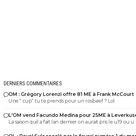
DERNIERS COMMENTAIRES
OM : Grégory Lorenzi offre 81 ME à Frank McCourt
Une " cup" tu te prends pour un rosbeef ? Lol
L'OM vend Facundo Medina pour 25ME à Leverkus
La saison quil a fait lan dernier on aurait pris le u19 ou u
son poste ils auraient pas fait pire, il a ete blessé plus 1/3