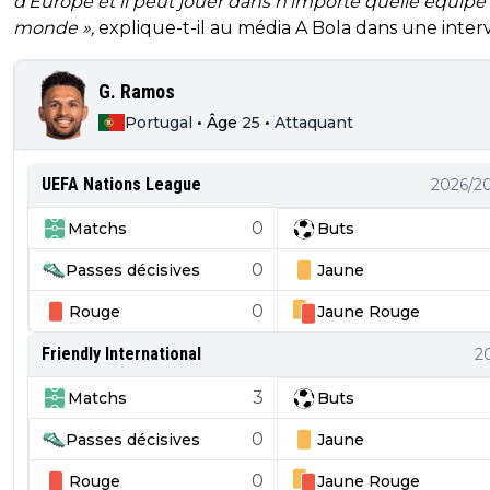
d’Europe et il peut jouer dans n’importe quelle équipe
monde »,
explique-t-il au média A Bola dans une inter
G. Ramos
Portugal
•
Âge
25
•
Attaquant
UEFA Nations League
2026/2
0
Matchs
Buts
0
Passes décisives
Jaune
0
Rouge
Jaune
Rouge
Friendly International
2
3
Matchs
Buts
0
Passes décisives
Jaune
0
Rouge
Jaune
Rouge