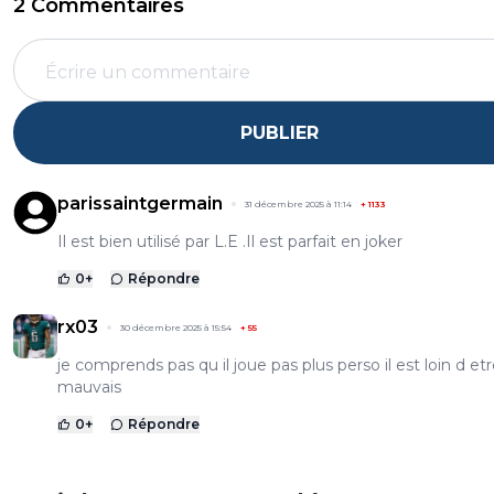
2 Commentaires
PUBLIER
parissaintgermain
31 décembre 2025 à 11:14
+
1133
Il est bien utilisé par L.E .Il est parfait en joker
0
+
Répondre
rx03
30 décembre 2025 à 15:54
+
55
je comprends pas qu il joue pas plus perso il est loin d et
mauvais
0
+
Répondre