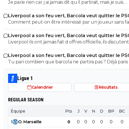
Je parie rien car j ai jamais dit qu il partirait, mais je suis
persuadé que si Liverpool met le prix autour de ce qu
Liverpool a son feu vert, Barcola veut quitter le PS
demande Paris ou avec des bonus, ET que le joueur a 
Comment peut-on être intéressé par un joueur sans fa
envie de partir, ils le laisseront partir. En plus, Enrique e
offre officielle ???
campos l’ont toujours dit à juste titre, si un joueur n est
Liverpool a son feu vert, Barcola veut quitter le PS
impliqué du fait qu il veut partir, ils ne le retiendront pas
Liverpool ils ont jamais fait d offres officielle, ils discute
prix convient au club. Et tu parles de prix inaccessible, 
barcola sans être forcément intéressé
on parle de Liverpool quand même.
Liverpool a son feu vert, Barcola veut quitter le PS
Tu pari combien que barcola ne partira pas ? Déjà paris
pas vendeur c'est pour cette raison qu'il on mis un prix
inaccessible
Ligue 1
Calendrier
Résultats
REGULAR SEASON
Équipe
Pts
J
V
N
D
BP
BC
1
O
.
Marseille
0
0
0
0
0
0
0