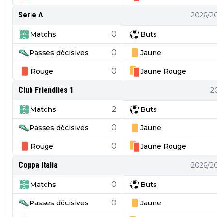
Serie A
2026/2
0
Matchs
Buts
0
Passes décisives
Jaune
0
Rouge
Jaune
Rouge
Club Friendlies 1
2
2
Matchs
Buts
0
Passes décisives
Jaune
0
Rouge
Jaune
Rouge
Coppa Italia
2026/2
0
Matchs
Buts
0
Passes décisives
Jaune