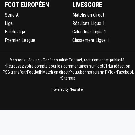
FOOT EUROPÉEN
LIVESCORE
Serie A
Matchs en direct
Liga
Résultats Ligue 1
Bundesliga
Calendrier Ligue 1
Premier League
Classement Ligue 1
•
Mentions Légales - Confidentialité
Contact, recrutement et publicité
•
•
Retrouvez votre compte pour les commentaires sur Foot01
La rédaction
•
•
•
•
•
•
•
PSG transfert
Football
Match en direct
Youtube
Instagram
TikTok
Facebook
•
Sitemap
Powered by Newsifier