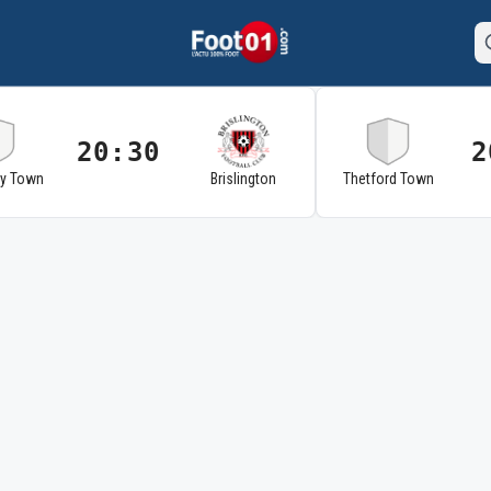
20:30
2
ry Town
Brislington
Thetford Town