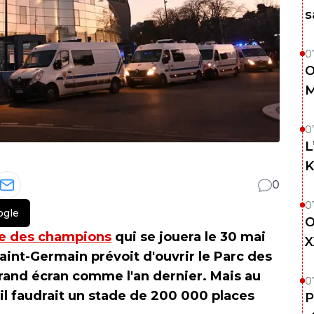
s
0
O
M
0
L
K
0
0
ogle
O
e des champions
qui se jouera le 30 mai
X
Saint-Germain prévoit d'ouvrir le Parc des
grand écran comme l'an dernier. Mais au
0
l faudrait un stade de 200 000 places
P