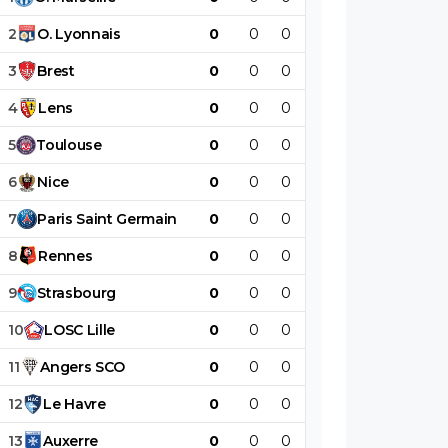
2
O
.
Lyonnais
0
0
0
0
0
0
3
Brest
0
0
0
0
0
0
4
Lens
0
0
0
0
0
0
5
Toulouse
0
0
0
0
0
0
6
Nice
0
0
0
0
0
0
7
Paris
Saint
Germain
0
0
0
0
0
0
8
Rennes
0
0
0
0
0
0
9
Strasbourg
0
0
0
0
0
0
10
LOSC
Lille
0
0
0
0
0
0
11
Angers
SCO
0
0
0
0
0
0
12
Le
Havre
0
0
0
0
0
0
13
Auxerre
0
0
0
0
0
0