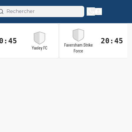
0:45
20:45
Faversham Strike
Yaxley FC
Force