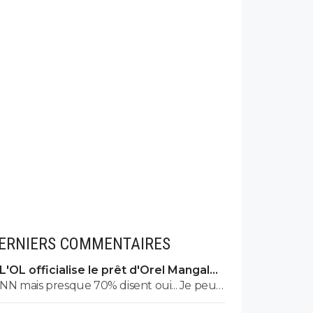
ERNIERS COMMENTAIRES
L'OL officialise le prêt d'Orel Mangala
à Getafe
NN mais presque 70% disent oui... Je peux
nommé : FRed Piquionne, Youssouf Koné,