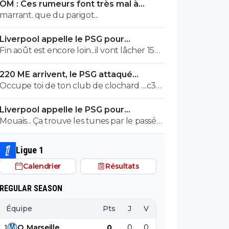
OM : Ces rumeurs font très mal à
Fabian Monzon, Djamel Eddine Benlamri,
Bruno Genesio
marrant. que du parigot...
Slimani (Ballon d'or d'après NAbil Djelit),
Nadir Beladj, John Mensah, Kader Keita et
Liverpool appelle le PSG pour
le nomber one : Yohan Gourcuff. Donc
renoncer à Barcola
Fin août est encore loin...il vont lâcher 150
dire que Mangala est dans le top 5 des
bar et on aura fait une sacrée plus-value
pires recrutements de notre club...
220 ME arrivent, le PSG attaqué
😁😄 merci Sergio 50 bar pour barcola !!!!!
comme jamais
Occupe toi de ton club de clochard ....c3
😂😂🤣🤣
Liverpool appelle le PSG pour
renoncer à Barcola
Mouais... Ça trouve les tunes par le passé
pour Ekitike, Isak et Wirtz et la fait genre
ils ont pas l'argent ! Allez vous faire foutre
Ligue 1
si c'est vrai !
Calendrier
Résultats
REGULAR SEASON
Équipe
Pts
J
V
N
D
BP
B
1
O
.
Marseille
0
0
0
0
0
0