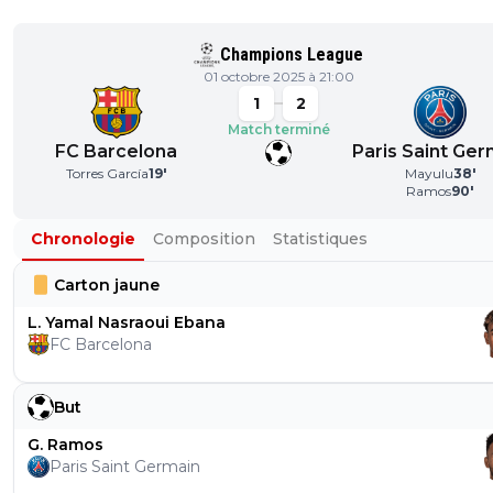
Champions League
01 octobre 2025 à 21:00
1
2
Match terminé
FC Barcelona
Paris Saint Ger
Torres García
19
'
Mayulu
38
'
Ramos
90
'
Chronologie
Composition
Statistiques
Carton jaune
L. Yamal Nasraoui Ebana
FC Barcelona
But
G. Ramos
Paris Saint Germain