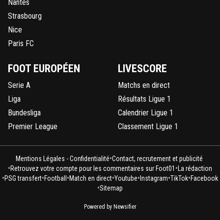
Nantes
Strasbourg
Nice
Paris FC
FOOT EUROPÉEN
LIVESCORE
Serie A
Matchs en direct
Liga
Résultats Ligue 1
Bundesliga
Calendrier Ligue 1
Premier League
Classement Ligue 1
•
Mentions Légales - Confidentialité
Contact, recrutement et publicité
•
•
Retrouvez votre compte pour les commentaires sur Foot01
La rédaction
•
•
•
•
•
•
•
PSG transfert
Football
Match en direct
Youtube
Instagram
TikTok
Facebook
•
Sitemap
Powered by Newsifier