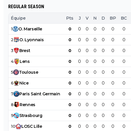
duel sur 3..
REGULAR SEASON
Équipe
Pts
J
V
N
D
BP
BC
1
O
.
Marseille
0
0
0
0
0
0
0
2
O
.
Lyonnais
0
0
0
0
0
0
0
3
Brest
0
0
0
0
0
0
0
4
Lens
0
0
0
0
0
0
0
5
Toulouse
0
0
0
0
0
0
0
6
Nice
0
0
0
0
0
0
0
7
Paris
Saint
Germain
0
0
0
0
0
0
0
8
Rennes
0
0
0
0
0
0
0
9
Strasbourg
0
0
0
0
0
0
0
10
LOSC
Lille
0
0
0
0
0
0
0