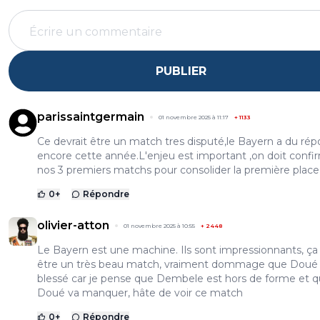
PUBLIER
parissaintgermain
01 novembre 2025 à 11:17
+
1133
Ce devrait être un match tres disputé,le Bayern a du ré
encore cette année.L'enjeu est important ,on doit confi
nos 3 premiers matchs pour consolider la première place
0
+
Répondre
olivier-atton
01 novembre 2025 à 10:55
+
2448
Le Bayern est une machine. Ils sont impressionnants, ça
être un très beau match, vraiment dommage que Doué 
blessé car je pense que Dembele est hors de forme et 
Doué va manquer, hâte de voir ce match
0
+
Répondre