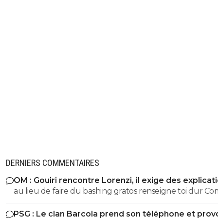
DERNIERS COMMENTAIRES
OM : Gouiri rencontre Lorenzi, il exige des explicat
au lieu de faire du bashing gratos renseigne toi dur C
c'est le nouveau riche oralien ils vont nouer la cL etc cl
PSG : Le clan Barcola prend son téléphone et pro
progresse chaque saison