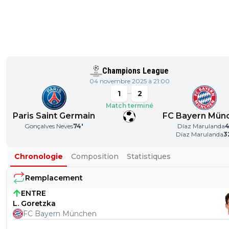
Champions League
04 novembre 2025 à 21:00
1
2
Match terminé
Paris Saint Germain
FC Bayern Mün
Gonçalves Neves
74
'
Díaz Marulanda
Díaz Marulanda
3
Chronologie
Composition
Statistiques
Remplacement
ENTRE
L. Goretzka
FC Bayern München