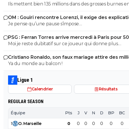
un séisme
Ils mettent bien 135 millions dans des grosses burnes e
donc pourquoi le PSG devrait pas faire pareil ?
OM : Gouiri rencontre Lorenzi, il exige des explicat
Je pense qu’une pause s’impose…
PSG : Ferran Torres arrive mercredi à Paris pour 5
Moi je reste dubitatif sur ce joueur qui donne plus
l’impression de chasser le contrat le plus juteux, qui n a
Cristiano Ronaldo, son faux mariage attire des mill
réussi à s imposer ni avec pep à City, ni au barca et je sais
de personnes
Ya du monde au balcon !
trop quoi penser de sa personnalité pour le moment. Cec
50M + bonus, et seulement si Enrique, qui le connaît tr
bien, arrive à lui faire améliorer sa finition de merde c
Ligue 1
avec ouss, ça peut être une bonne affaire sinon c est la
Calendrier
Résultats
merde. Après je trouve que c est un joueur qui se plac
plutôt bien, bonne technique, bonne passe mais putain 
REGULAR SEASON
souvent eu de gros ratés de finition à s arracher les veu
moi je chialerais pas si on le fait pas. Mais bon, c’est pas c
Équipe
Pts
J
V
N
D
BP
BC
transfert qui empêchera de faire Godts.
1
O
.
Marseille
0
0
0
0
0
0
0