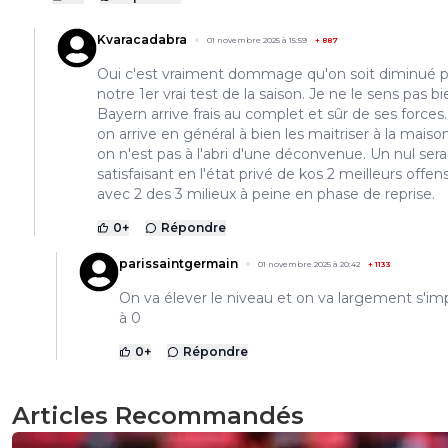
Kvaracadabra
01 novembre 2025 à 15:59
+
887
Oui c'est vraiment dommage qu'on soit diminué 
notre 1er vrai test de la saison. Je ne le sens pas bi
Bayern arrive frais au complet et sûr de ses forces.
on arrive en général à bien les maitriser à la maiso
on n'est pas à l'abri d'une déconvenue. Un nul sera
satisfaisant en l'état privé de kos 2 meilleurs offens
avec 2 des 3 milieux à peine en phase de reprise.
0
+
Répondre
parissaintgermain
01 novembre 2025 à 20:42
+
1133
On va élever le niveau et on va largement s'im
à 0
0
+
Répondre
Articles Recommandés