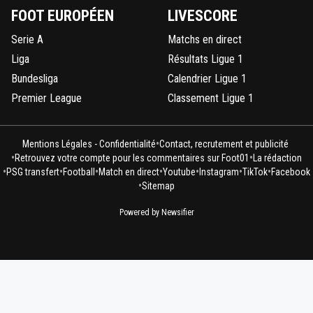
FOOT EUROPÉEN
LIVESCORE
Serie A
Matchs en direct
Liga
Résultats Ligue 1
Bundesliga
Calendrier Ligue 1
Premier League
Classement Ligue 1
•
Mentions Légales - Confidentialité
Contact, recrutement et publicité
•
•
Retrouvez votre compte pour les commentaires sur Foot01
La rédaction
•
•
•
•
•
•
•
PSG transfert
Football
Match en direct
Youtube
Instagram
TikTok
Facebook
•
Sitemap
Powered by Newsifier