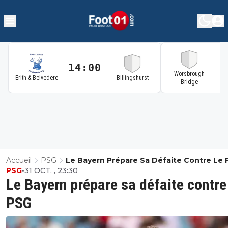
14:00
1
Worsbrough
Erith & Belvedere
Billingshurst
Bridge
Accueil
PSG
Le Bayern Prépare Sa Défaite Contre Le
PSG
•
31 OCT. , 23:30
Le Bayern prépare sa défaite contre
PSG