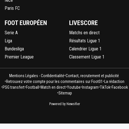
Nice
Paris FC
FOOT EUROPÉEN
LIVESCORE
Serie A
Matchs en direct
Liga
Résultats Ligue 1
Bundesliga
Calendrier Ligue 1
Premier League
Classement Ligue 1
•
Mentions Légales - Confidentialité
Contact, recrutement et publicité
•
•
Retrouvez votre compte pour les commentaires sur Foot01
La rédaction
•
•
•
•
•
•
•
PSG transfert
Football
Match en direct
Youtube
Instagram
TikTok
Facebook
•
Sitemap
Powered by Newsifier