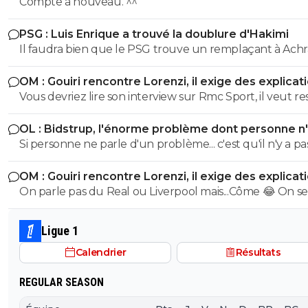
Compte à nouveau. ^^
PSG : Luis Enrique a trouvé la doublure d'Hakimi
Il faudra bien que le PSG trouve un remplaçant à Achr
Hakimi... vu qu'il risque de se retrouver en prison pour v
OM : Gouiri rencontre Lorenzi, il exige des explicat
durant cette saison.
Vous devriez lire son interview sur Rmc Sport, il veut re
l'OM et n'a pas l'intention de partir.
OL : Bidstrup, l'énorme problème dont personne n
parler
Si personne ne parle d'un problème... c'est qu'il n'y a pa
problème. ^^
OM : Gouiri rencontre Lorenzi, il exige des explicat
On parle pas du Real ou Liverpool mais...Côme 😂 On se
mec qui souhaite absolument partir de ce club de
baltringue
Ligue 1
Calendrier
Résultats
REGULAR SEASON