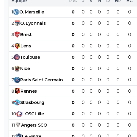
Équipe
Pts
J
V
N
D
BP
BC
1
O
.
Marseille
0
0
0
0
0
0
0
2
O
.
Lyonnais
0
0
0
0
0
0
0
3
Brest
0
0
0
0
0
0
0
4
Lens
0
0
0
0
0
0
0
5
Toulouse
0
0
0
0
0
0
0
6
Nice
0
0
0
0
0
0
0
7
Paris
Saint
Germain
0
0
0
0
0
0
0
8
Rennes
0
0
0
0
0
0
0
9
Strasbourg
0
0
0
0
0
0
0
10
LOSC
Lille
0
0
0
0
0
0
0
11
Angers
SCO
0
0
0
0
0
0
0
12
Le
Havre
0
0
0
0
0
0
0