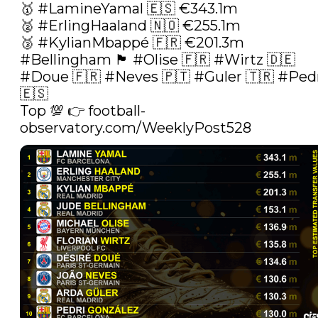
🥇 
#LamineYamal
 🇪🇸 €343.1m

🥈 
#ErlingHaaland
 🇳🇴 €255.1m

🥉 
#KylianMbappé
#Bellingham
 🏴󠁧󠁢󠁥󠁮󠁧󠁿 
#Olise
 🇫🇷 
#Wirtz
 🇩🇪 
#Doue
 🇫🇷 
#Neves
 🇵🇹 
#Guler
 🇹🇷 
#Ped
🇪🇸

Top 💯 👉 
football-
observatory.com/WeeklyPost528