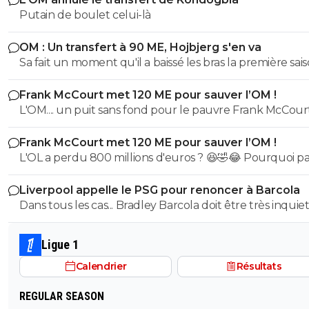
Putain de boulet celui-là
OM : Un transfert à 90 ME, Hojbjerg s'en va
Sa fait un moment qu'il a baissé les bras la première saiso
etait top mais depuis quelques match etait en dessus. 
Frank McCourt met 120 ME pour sauver l’OM !
et bon vent a lui pour le reste de sa carrière ...
L'OM.... un puit sans fond pour le pauvre Frank McCourt
Frank McCourt met 120 ME pour sauver l’OM !
L'OL a perdu 800 millions d'euros ? 😆🤣😂 Pourquoi pas un
milliard tant que tu y es ! ^^
Liverpool appelle le PSG pour renoncer à Barcola
Dans tous les cas... Bradley Barcola doit être très inquiet. C
qui est vraiment compréhensible lorsque l'on sait co
le PSG a traiter Kylian Mbappé lorsqu'il avait voulu quit
Ligue 1
PSG.
Calendrier
Résultats
REGULAR SEASON