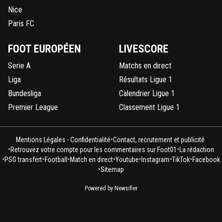
Nice
Paris FC
FOOT EUROPÉEN
LIVESCORE
Serie A
Matchs en direct
Liga
Résultats Ligue 1
Bundesliga
Calendrier Ligue 1
Premier League
Classement Ligue 1
•
Mentions Légales - Confidentialité
Contact, recrutement et publicité
•
•
Retrouvez votre compte pour les commentaires sur Foot01
La rédaction
•
•
•
•
•
•
•
PSG transfert
Football
Match en direct
Youtube
Instagram
TikTok
Facebook
•
Sitemap
Powered by Newsifier