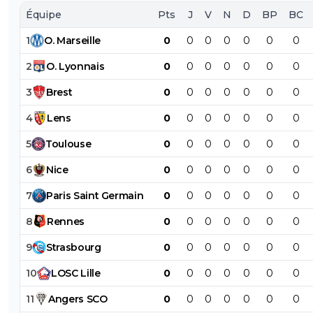
Équipe
Pts
J
V
N
D
BP
BC
1
O
.
Marseille
0
0
0
0
0
0
0
2
O
.
Lyonnais
0
0
0
0
0
0
0
3
Brest
0
0
0
0
0
0
0
4
Lens
0
0
0
0
0
0
0
5
Toulouse
0
0
0
0
0
0
0
6
Nice
0
0
0
0
0
0
0
7
Paris
Saint
Germain
0
0
0
0
0
0
0
8
Rennes
0
0
0
0
0
0
0
9
Strasbourg
0
0
0
0
0
0
0
10
LOSC
Lille
0
0
0
0
0
0
0
11
Angers
SCO
0
0
0
0
0
0
0