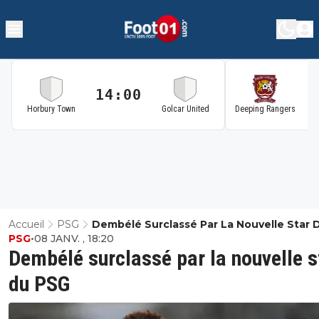
14:00
1
Horbury Town
Golcar United
Deeping Rangers
Accueil
PSG
Dembélé Surclassé Par La Nouvelle Star 
PSG
•
08 JANV. , 18:20
PSG
Dembélé surclassé par la nouvelle s
du PSG