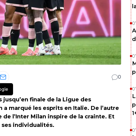
l
0
A
d
0
M
p
0
0
ogle
L
jusqu’en finale de la Ligue des
p
a marqué les esprits en Italie. De l’autre
1
 de l’Inter Milan inspire de la crainte. Et
ses individualités.
0