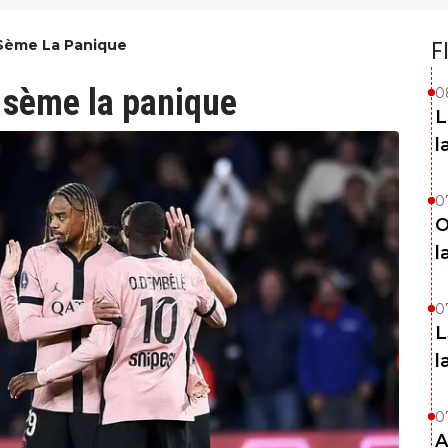
G Sème La Panique
F
G sème la panique
0
L
l
0
O
l
0
L
l
0
A