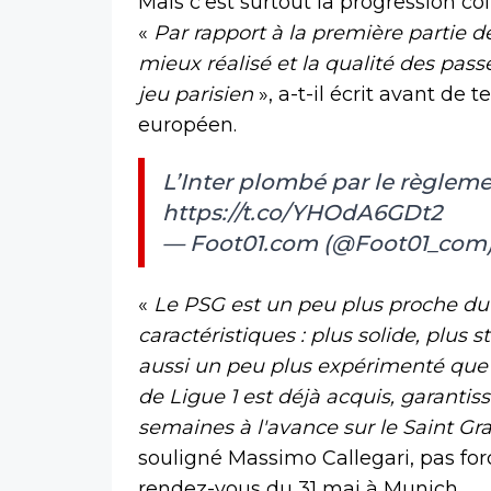
Mais c’est surtout la progression col
«
Par rapport à la première partie d
mieux réalisé et la qualité des pass
jeu parisien
», a-t-il écrit avant de
européen.
L’Inter plombé par le règleme
https://t.co/YHOdA6GDt2
— Foot01.com (@Foot01_com
«
Le PSG est un peu plus proche d
caractéristiques : plus solide, plu
aussi un peu plus expérimenté que le
de Ligue 1 est déjà acquis, garantiss
semaines à l'avance sur le Saint Gra
souligné Massimo Callegari, pas for
rendez-vous du 31 mai à Munich.