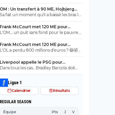
OM : Un transfert à 90 ME, Hojbjerg
s'en va
Sa fait un moment qu'il a baissé les bras la
première saison il etait top mais depuis
Frank McCourt met 120 ME pour
quelques match etait en dessus. Merci et
sauver l’OM !
L'OM.... un puit sans fond pour le pauvre
bon vent a lui pour le reste de sa carrière
Frank McCourt.
...
Frank McCourt met 120 ME pour
sauver l’OM !
L'OL a perdu 800 millions d'euros ? 😆🤣😂
Pourquoi pas un milliard tant que tu y es !
Liverpool appelle le PSG pour
^^
renoncer à Barcola
Dans tous les cas... Bradley Barcola doit
être très inquiet. Ce qui est vraiment
compréhensible lorsque l'on sait
Ligue 1
comment le PSG a traiter Kylian Mbappé
Calendrier
Résultats
lorsqu'il avait voulu quitter le PSG.
REGULAR SEASON
Équipe
Pts
J
V
N
D
BP
B