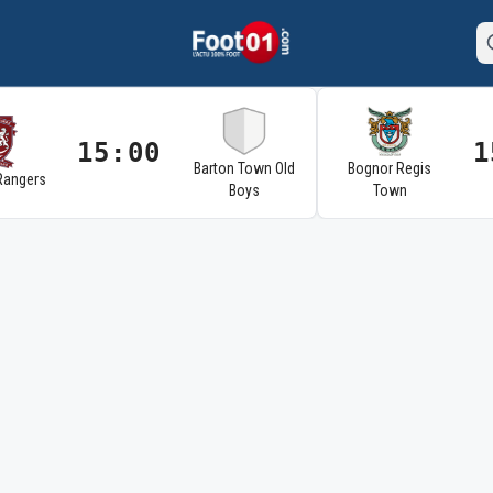
15:00
1
Barton Town Old
Bognor Regis
Rangers
Boys
Town