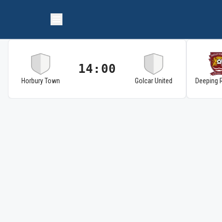
14:00
Horbury Town
Golcar United
Deeping 