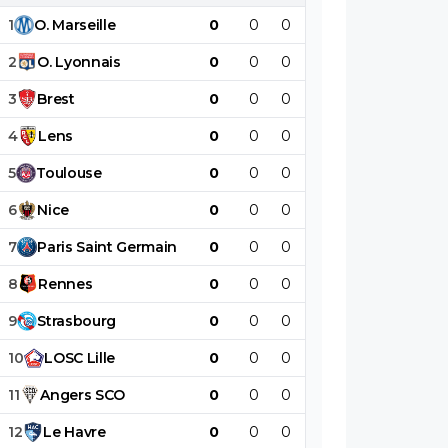
1
O
.
Marseille
0
0
0
0
0
0
2
O
.
Lyonnais
0
0
0
0
0
0
3
Brest
0
0
0
0
0
0
4
Lens
0
0
0
0
0
0
5
Toulouse
0
0
0
0
0
0
6
Nice
0
0
0
0
0
0
7
Paris
Saint
Germain
0
0
0
0
0
0
8
Rennes
0
0
0
0
0
0
9
Strasbourg
0
0
0
0
0
0
10
LOSC
Lille
0
0
0
0
0
0
11
Angers
SCO
0
0
0
0
0
0
12
Le
Havre
0
0
0
0
0
0