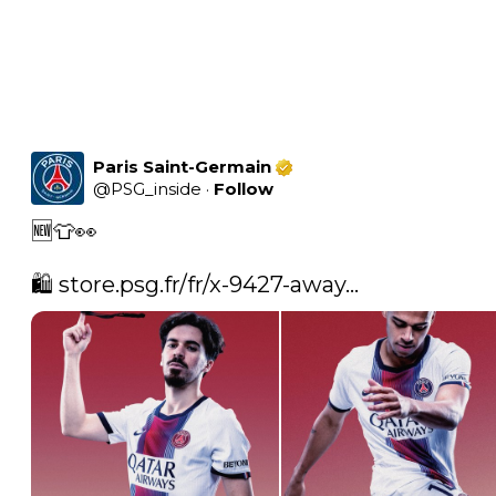
Paris Saint-Germain
@
PSG_inside
·
Follow
🆕👕👀

🛍️ 
store.psg.fr/fr/x-9427-away…