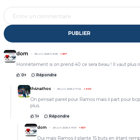
PUBLIER
dom
28 juin 2026 à 9:08
+
557
Honnêtement si on prend 40 ce sera beau ! Il vaut plus rie
0
+
Répondre
th4nathos
28 juin 2026 à 17:54
+
300
On pensait pareil pour Ramos mais il part pour bc
plus.
1
+
Répondre
dom
28 juin 2026 à 19:01
+
557
Oui mais Ramos il plante 15 buts en étant rem