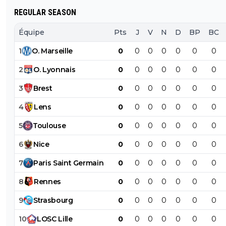
REGULAR SEASON
Équipe
Pts
J
V
N
D
BP
BC
1
O
.
Marseille
0
0
0
0
0
0
0
2
O
.
Lyonnais
0
0
0
0
0
0
0
3
Brest
0
0
0
0
0
0
0
4
Lens
0
0
0
0
0
0
0
5
Toulouse
0
0
0
0
0
0
0
6
Nice
0
0
0
0
0
0
0
7
Paris
Saint
Germain
0
0
0
0
0
0
0
8
Rennes
0
0
0
0
0
0
0
9
Strasbourg
0
0
0
0
0
0
0
10
LOSC
Lille
0
0
0
0
0
0
0