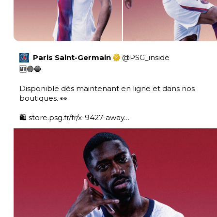
Paris Saint-Germain
@
PSG_inside
🆕🔴🔵  

Disponible dès maintenant en ligne et dans nos 
boutiques. 👀

🛍️ 
store.psg.fr/fr/x-9427-away…