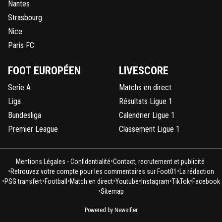
Nantes
Strasbourg
Nice
Paris FC
FOOT EUROPÉEN
LIVESCORE
Serie A
Matchs en direct
Liga
Résultats Ligue 1
Bundesliga
Calendrier Ligue 1
Premier League
Classement Ligue 1
•
Mentions Légales - Confidentialité
Contact, recrutement et publicité
•
•
Retrouvez votre compte pour les commentaires sur Foot01
La rédaction
•
•
•
•
•
•
•
PSG transfert
Football
Match en direct
Youtube
Instagram
TikTok
Facebook
•
Sitemap
Powered by Newsifier