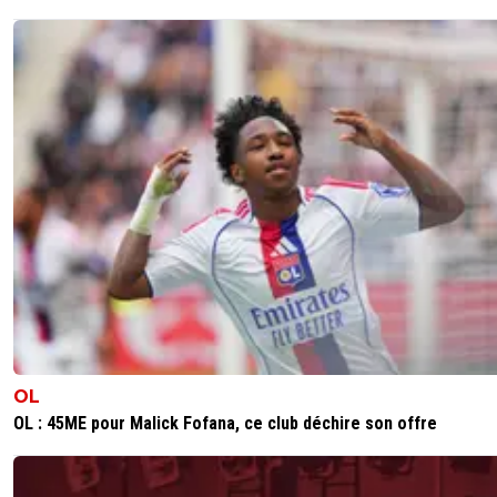
OL
OL : 45ME pour Malick Fofana, ce club déchire son offre