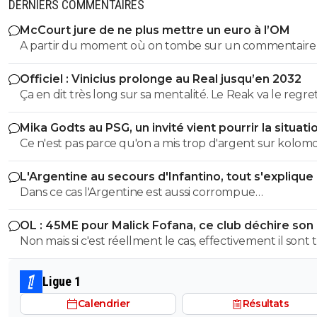
DERNIERS COMMENTAIRES
McCourt jure de ne plus mettre un euro à l’OM
A partir du moment où on tombe sur un commentaire
Raymonde on sait qu'on tombe sur un commentaire d
Officiel : Vinicius prolonge au Real jusqu’en 2032
teubé 😂🤣🤣 PS: ce crétin prétend qu'un commentaire avec
Ça en dit très long sur sa mentalité. Le Reak va le regre
emoji est un commentaire de teubé? C'est marrant sur
quand il fera de nouveau du boudin et qu'il passera
Twitter/X Obama, Musk et tout un tas de prix Nobel uti
Mika Godts au PSG, un invité vient pourrir la situati
sportivement au second plan derrière Mbappé voire
énormément les emojis... Encore des teubés c'est ça? A
Ce n'est pas parce qu'on a mis trop d'argent sur kolomoi
Bellingham
de Raymonde va, encore une fois bâchée 😂🤣🤣
qu'on doit recommencer les mêmes conneries en
L'Argentine au secours d'Infantino, tout s'explique
payanttrop cher.On a fait de belles acquisitions à des pr
Dans ce cas l'Argentine est aussi corrompue
raisonnables avec Vitinha ou Neves .ça suffit cette spira
qu'Infantino...Entre corrompus l'entente est parfaite.
aberrante de payer un joueur à des prix fous apres 1 a
OL : 45ME pour Malick Fofana, ce club déchire son 
de bonne de sa part
Non mais si c'est réellment le cas, effectivement il sont 
gourmand ou ils veulent tout simplement pa sle vendre
Mais oui 45 pour un joueur qui sort d'une saison blanch
Ligue 1
aucun club serieux ne posera ce prix là...
Calendrier
Résultats