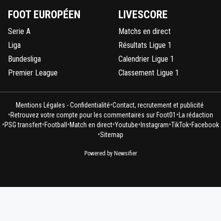
FOOT EUROPÉEN
LIVESCORE
Serie A
Matchs en direct
Liga
Résultats Ligue 1
Bundesliga
Calendrier Ligue 1
Premier League
Classement Ligue 1
•
Mentions Légales - Confidentialité
Contact, recrutement et publicité
•
•
Retrouvez votre compte pour les commentaires sur Foot01
La rédaction
•
•
•
•
•
•
•
PSG transfert
Football
Match en direct
Youtube
Instagram
TikTok
Facebook
•
Sitemap
Powered by Newsifier