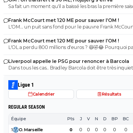
Sa fait un moment qu'il a baissé les bras la première saiso
etait top mais depuis quelques match etait en dessus. 
Frank McCourt met 120 ME pour sauver l’OM !
et bon vent a lui pour le reste de sa carrière ...
L'OM.... un puit sans fond pour le pauvre Frank McCourt
Frank McCourt met 120 ME pour sauver l’OM !
L'OL a perdu 800 millions d'euros ? 😆🤣😂 Pourquoi pas un
milliard tant que tu y es ! ^^
Liverpool appelle le PSG pour renoncer à Barcola
Dans tous les cas... Bradley Barcola doit être très inquiet. C
qui est vraiment compréhensible lorsque l'on sait co
le PSG a traiter Kylian Mbappé lorsqu'il avait voulu quit
Ligue 1
PSG.
Calendrier
Résultats
REGULAR SEASON
Équipe
Pts
J
V
N
D
BP
BC
1
O
.
Marseille
0
0
0
0
0
0
0