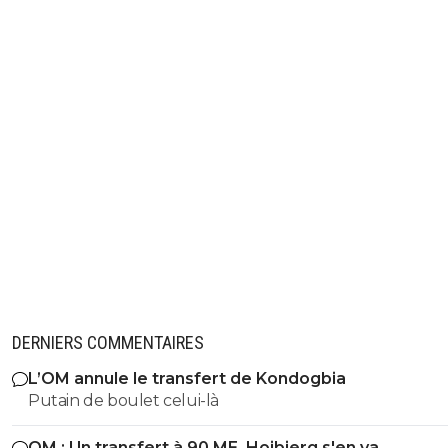
DERNIERS COMMENTAIRES
L’OM annule le transfert de Kondogbia
Putain de boulet celui-là
OM : Un transfert à 90 ME, Hojbjerg s'en va