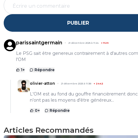
PUBLIER
parissaintgermain
21 décembre 2025 à 11:24
+
1129
Le PSG sait être genereux contrairement à d'autres c
l'OM
1
+
Répondre
olivier-atton
21 décembre 2025 à 11:38
+
2442
L'OM est au fond du gouffre financièrement donc 
n'ont pas les moyens d'être généreux...
0
+
Répondre
Articles Recommandés