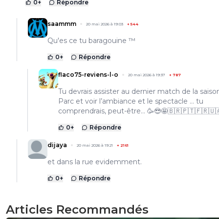
0
+
Répondre
saammm
20 mai 2026 à 19:03
+
544
Qu'es ce tu baragouine ™
0
+
Répondre
flaco75-reviens-l-o
20 mai 2026 à 19:37
+
787
Tu devrais assister au dernier match de la saiso
Parc et voir l’ambiance et le spectacle … tu
comprendrais, peut-être… 🥳😎🤩🇧🇷🇵🇹🇫🇷🇺
0
+
Répondre
dijaya
20 mai 2026 à 19:21
+
2161
et dans la rue evidemment.
0
+
Répondre
Articles Recommandés