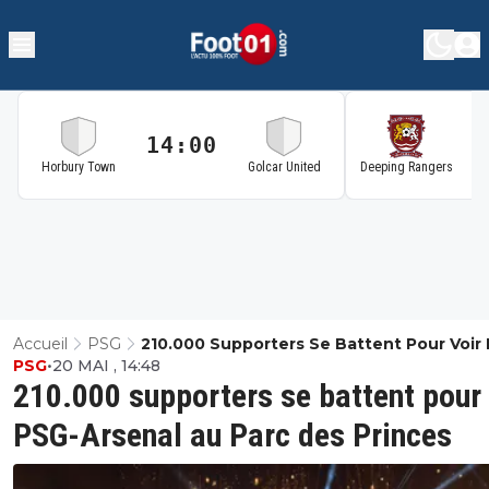
14:00
1
Horbury Town
Golcar United
Deeping Rangers
Accueil
PSG
210.000 Supporters Se Battent Pour Voir
PSG
•
20 MAI , 14:48
Arsenal Au Parc Des Princes
210.000 supporters se battent pour 
PSG-Arsenal au Parc des Princes