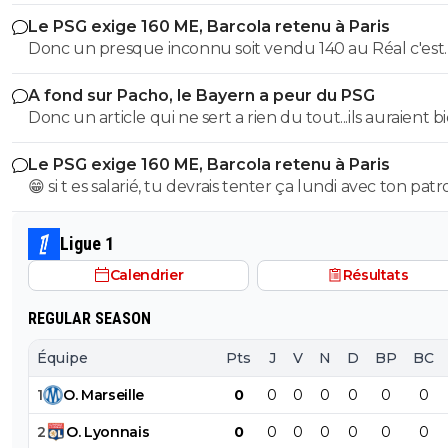
Raymond Q qui a un traumatisme de l enfance lié à ces
Le PSG exige 160 ME, Barcola retenu à Paris
derniers; pour le soutenir, vous pouvez adhérer à son
Donc un presque inconnu soit vendu 140 au Réal c'est
association se prétendant faire partie d’une « élite » litté
normal et un double détenteur de la LDC soit à un pri
se refusant catégoriquement l utilisation d emojis bien 
A fond sur Pacho, le Bayern a peur du PSG
faiblard normal ?? Messieurs les anglais allez vous faire ...
populaire à son goût et surtout incompréhensible pou
Donc un article qui ne sert a rien du tout...ils auraient b
gros globes oculaires de sardine. Cordialement.
voulu mais finalement non...je peux en écrire 200 des ar
Le PSG exige 160 ME, Barcola retenu à Paris
comme ca !
😁 si t es salarié, tu devrais tenter ça lundi avec ton pat
pour voir ce qu’il va te répondre
Ligue 1
Calendrier
Résultats
REGULAR SEASON
Équipe
Pts
J
V
N
D
BP
BC
1
O
.
Marseille
0
0
0
0
0
0
0
2
O
.
Lyonnais
0
0
0
0
0
0
0