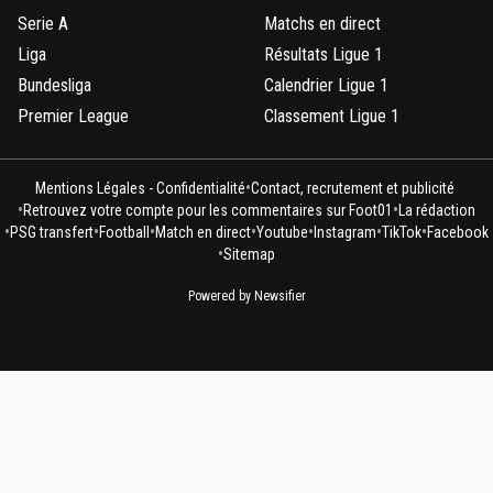
Serie A
Matchs en direct
Liga
Résultats Ligue 1
Bundesliga
Calendrier Ligue 1
Premier League
Classement Ligue 1
•
Mentions Légales - Confidentialité
Contact, recrutement et publicité
•
•
Retrouvez votre compte pour les commentaires sur Foot01
La rédaction
•
•
•
•
•
•
•
PSG transfert
Football
Match en direct
Youtube
Instagram
TikTok
Facebook
•
Sitemap
Powered by Newsifier