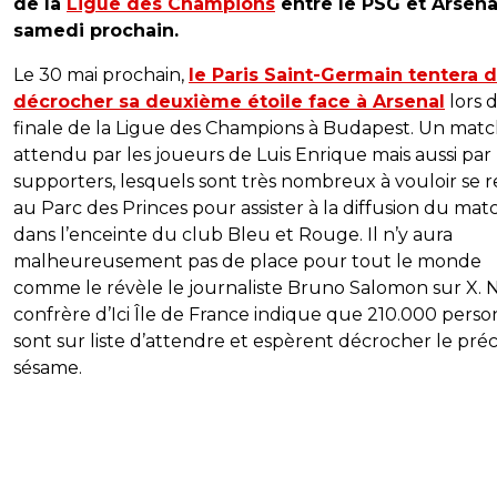
de la
Ligue des Champions
entre le PSG et Arsena
samedi prochain.
Le 30 mai prochain,
le Paris Saint-Germain tentera 
décrocher sa deuxième étoile face à Arsenal
lors d
finale de la Ligue des Champions à Budapest. Un matc
attendu par les joueurs de Luis Enrique mais aussi par 
supporters, lesquels sont très nombreux à vouloir se 
au Parc des Princes pour assister à la diffusion du mat
dans l’enceinte du club Bleu et Rouge. Il n’y aura
malheureusement pas de place pour tout le monde
comme le révèle le journaliste Bruno Salomon sur X. 
confrère d’Ici Île de France indique que 210.000 pers
sont sur liste d’attendre et espèrent décrocher le pré
sésame.