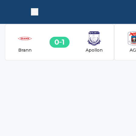
0
1
Brann
Apollon
AG