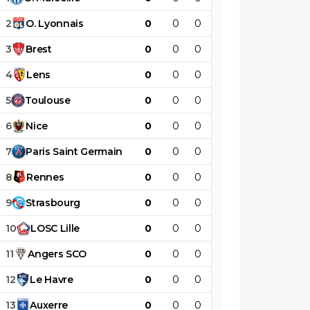
2
O
.
Lyonnais
0
0
0
0
0
0
3
Brest
0
0
0
0
0
0
4
Lens
0
0
0
0
0
0
5
Toulouse
0
0
0
0
0
0
6
Nice
0
0
0
0
0
0
7
Paris
Saint
Germain
0
0
0
0
0
0
8
Rennes
0
0
0
0
0
0
9
Strasbourg
0
0
0
0
0
0
10
LOSC
Lille
0
0
0
0
0
0
11
Angers
SCO
0
0
0
0
0
0
12
Le
Havre
0
0
0
0
0
0
13
Auxerre
0
0
0
0
0
0