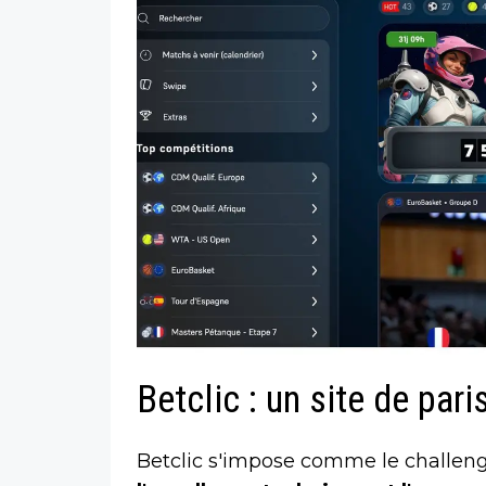
Betclic : un site de par
Betclic s'impose comme le challeng