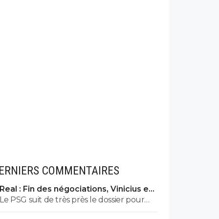
ERNIERS COMMENTAIRES
Real : Fin des négociations, Vinicius en
route pour Arsenal
Le PSG suit de très près le dossier pour
Vinicius.