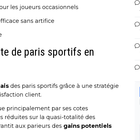
our les joueurs occasionnels
efficace sans artifice
e
te de paris sportifs en
ais
des paris sportifs grâce à une stratégie
sfaction client.
e principalement par ses cotes
 réduites sur la quasi-totalité des
rantit aux parieurs des
gains potentiels