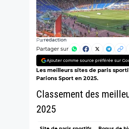
redaction
Par
Partager sur
Ajouter comme source préférée sur Go
Les meilleurs sites de paris sport
Parions Sport en 2025.
Classement des meilleur
2025
Site de paris sportifs
Bonus de b