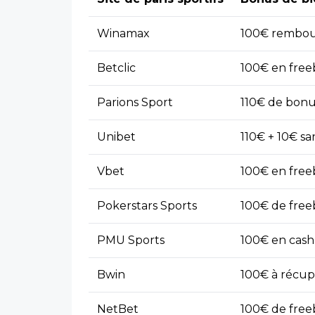
Winamax
100€ rembou
Betclic
100€ en free
Parions Sport
110€ de bon
Unibet
110€ + 10€ s
Vbet
100€ en free
Pokerstars Sports
100€ de free
PMU Sports
100€ en cash
Bwin
100€ à récup
NetBet
100€ de free