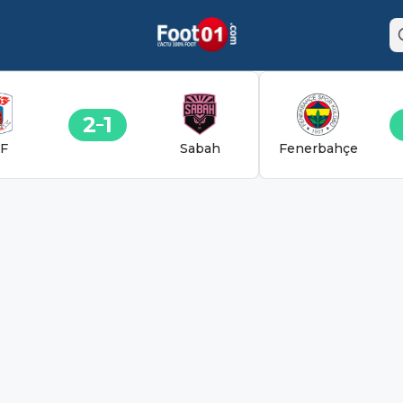
2
1
F
Sabah
Fenerbahçe