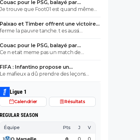
Couac pour le PSG, balayé par
Majorque en amical
Je trouve que Foot01 est quand même
discret... alors que si l'OL ou l'OM prend 3 à
Paixao et Timber offrent une victoire
0... tu as toutes les fouines (elles se
convaincante à l'OM
ferme la pauvre tanche. t es aussi
reconnaitront) qui rigolent durant une
marseillais que Atton..... mythos
semaine... et ce même si c'est un match
Couac pour le PSG, balayé par
amical.
Majorque en amical
Ce n etait meme pas un match de
preparation, juste un match programmé
FIFA : Infantino propose un
automatiquement lors de l achat de Lee...
arrangement douteux au Maroc
Le mafieux a dû prendre des leçons
auprès du parrain de la mafia US, en sa
qualité de toutou.
Ligue 1
Calendrier
Résultats
REGULAR SEASON
Équipe
Pts
J
V
N
D
BP
B
1
O
.
Marseille
0
0
0
0
0
0