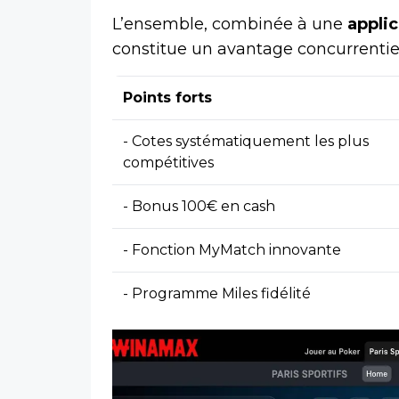
L’ensemble, combinée à une
applic
constitue un avantage concurrentiel
Points forts
- Cotes systématiquement les plus
compétitives
- Bonus 100€ en cash
- Fonction MyMatch innovante
- Programme Miles fidélité