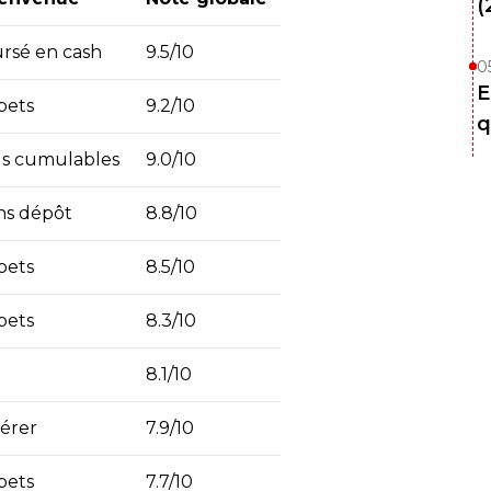
(
rsé en cash
9.5/10
0
E
bets
9.2/10
q
us cumulables
9.0/10
ans dépôt
8.8/10
bets
8.5/10
bets
8.3/10
8.1/10
érer
7.9/10
bets
7.7/10