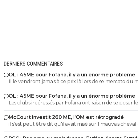
DERNIERS COMMENTAIRES
OL : 45ME pour Fofana, il y a un énorme problème
Il le vendront jamais à ce prix là lors de se mercato du 
OL : 45ME pour Fofana, il y a un énorme problème
Les clubs intéressés par Fofana ont raison de se poser le
bonnes questions à son sujet sur sa longue blessure. Il 
McCourt investit 260 ME, l’OM est rétrogradé
évident que les clubs cités ne veulent pas prendre de
il s'est peut être dit qu'il avait misé sur 1 mauvais cheval
risques et s'interrogent sur sa longue blessure avant d
u coup
mettre une telle somme dans ce joueur.