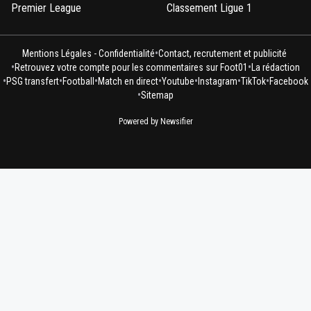
Premier League
Classement Ligue 1
•
Mentions Légales - Confidentialité
Contact, recrutement et publicité
•
•
Retrouvez votre compte pour les commentaires sur Foot01
La rédaction
•
•
•
•
•
•
•
PSG transfert
Football
Match en direct
Youtube
Instagram
TikTok
Facebook
•
Sitemap
Powered by Newsifier