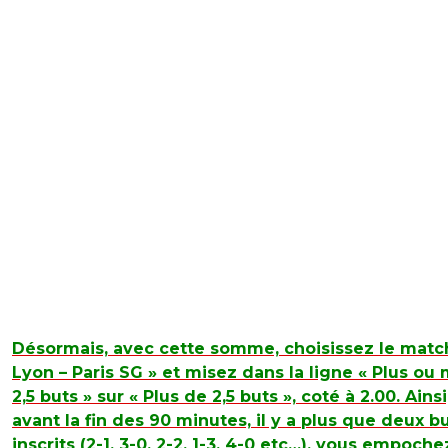
Désormais, avec cette somme, choisissez le matc
Lyon – Paris SG » et misez dans la ligne « Plus ou
2,5 buts » sur « Plus de 2,5 buts », coté à 2.00. Ainsi,
avant la fin des 90 minutes, il y a plus que deux b
inscrits (2-1, 3-0, 2-2, 1-3, 4-0 etc…), vous empoch