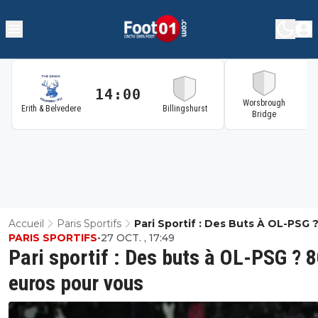
14:00
1
Worsbrough
Erith & Belvedere
Billingshurst
Bridge
Accueil
Paris Sportifs
Pari Sportif : Des Buts À OL-PSG 
PARIS SPORTIFS
•
27 OCT. , 17:49
Euros Pour Vous
Pari sportif : Des buts à OL-PSG ? 
euros pour vous