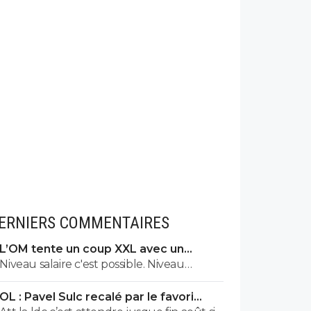
ERNIERS COMMENTAIRES
L’OM tente un coup XXL avec un
international français
Niveau salaire c'est possible. Niveau
blessure il est bien plus solide Niveau jeu,
OL : Pavel Sulc recalé par le favori
il ne peut pas être pire que Kondogbia.
numéro 1 du mercato