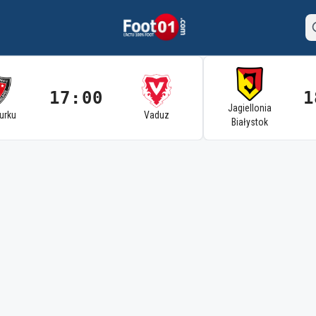
17:00
1
Jagiellonia
Turku
Vaduz
Białystok