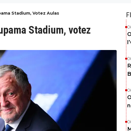
pama Stadium, Votez Aulas
F
oupama Stadium, votez
0
O
l
0
R
B
0
O
n
0
M