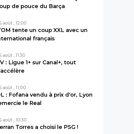
oup de pouce du Barça
6 août , 12:00
’OM tente un coup XXL avec un
nternational français
6 août , 11:30
V : Ligue 1+ sur Canal+, tout
'accélère
6 août , 11:00
L : Fofana vendu à prix d'or, Lyon
emercie le Real
6 août , 10:30
erran Torres a choisi le PSG !