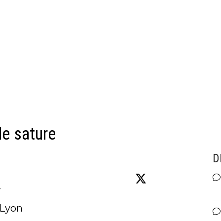
de sature
D
w
Lyon
