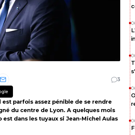
c
0
L
i
0
T
s
3
0
ogle
O
il est parfois assez pénible de se rendre
r
gné du centre de Lyon. A quelques mois
o est dans les tuyaux si Jean-Michel Aulas
0
F