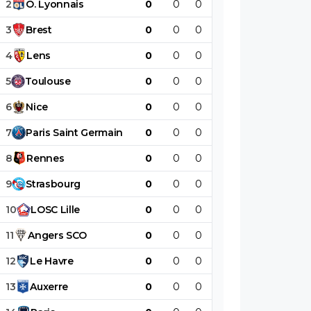
2
O
.
Lyonnais
0
0
0
0
0
0
3
Brest
0
0
0
0
0
0
4
Lens
0
0
0
0
0
0
5
Toulouse
0
0
0
0
0
0
6
Nice
0
0
0
0
0
0
7
Paris
Saint
Germain
0
0
0
0
0
0
8
Rennes
0
0
0
0
0
0
9
Strasbourg
0
0
0
0
0
0
10
LOSC
Lille
0
0
0
0
0
0
11
Angers
SCO
0
0
0
0
0
0
12
Le
Havre
0
0
0
0
0
0
13
Auxerre
0
0
0
0
0
0