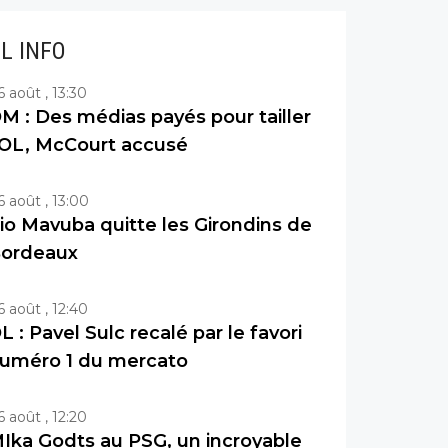
IL INFO
6 août , 13:30
M : Des médias payés pour tailler
’OL, McCourt accusé
6 août , 13:00
io Mavuba quitte les Girondins de
ordeaux
6 août , 12:40
L : Pavel Sulc recalé par le favori
uméro 1 du mercato
6 août , 12:20
Ika Godts au PSG, un incroyable