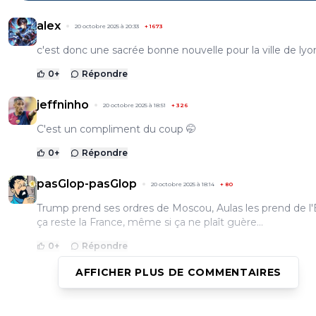
alex
20 octobre 2025 à 20:33
+
1673
c'est donc une sacrée bonne nouvelle pour la ville de lyo
0
+
Répondre
jeffninho
20 octobre 2025 à 18:51
+
326
C'est un compliment du coup 🤭
0
+
Répondre
pasGlop-pasGlop
20 octobre 2025 à 18:14
+
80
Trump prend ses ordres de Moscou, Aulas les prend de l'
ça reste la France, même si ça ne plaît guère...
0
+
Répondre
AFFICHER PLUS DE COMMENTAIRES
Vaderetro
20 octobre 2025 à 17:25
+
498