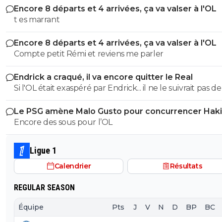
Encore 8 départs et 4 arrivées, ça va valser à l'OL
t es marrant
Encore 8 départs et 4 arrivées, ça va valser à l'OL
Compte petit Rémi et reviens me parler
Endrick a craqué, il va encore quitter le Real
Si l'OL était exaspéré par Endrick... il ne le suivrait pas de
près. Bref... Quand l'équipe sera complète... ce sera beaucoup
Le PSG amène Malo Gusto pour concurrencer Hak
mieux.
Encore des sous pour l’OL
Ligue 1
Calendrier
Résultats
REGULAR SEASON
Équipe
Pts
J
V
N
D
BP
BC