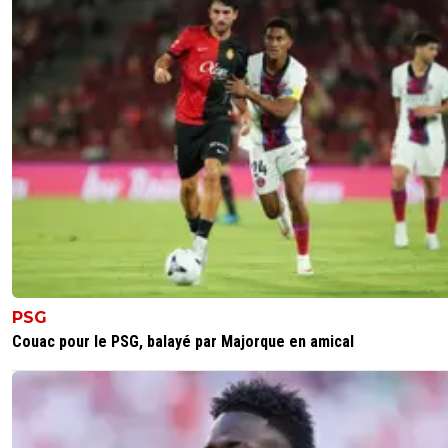
tonton
20 octobre 2025 à 15:54
+
270
Ca, ca n'est que ton avis !
1
+
Répondre
olivier-atton
20 octobre 2025 à 17:14
+
2436
Tout a fait, mais pour autant il a raison 😋
1
+
Répondre
jeffninho
20 octobre 2025 à 18:51
+
326
Dommage que je peux pas liker 100 fois
1
+
Répondre
PSG
Couac pour le PSG, balayé par Majorque en amical