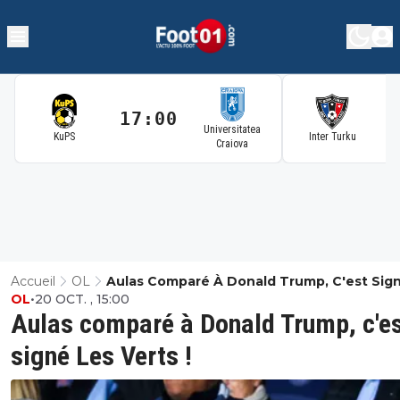
17:00
1
Universitatea
KuPS
Inter Turku
Craiova
Accueil
OL
Aulas Comparé À Donald Trump, C'est Sig
OL
•
20 OCT. , 15:00
Verts !
Aulas comparé à Donald Trump, c'e
signé Les Verts !