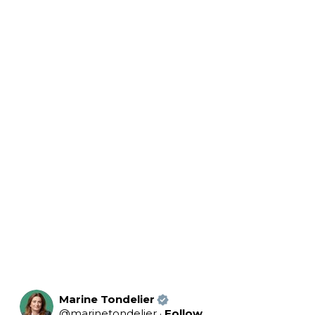
Marine Tondelier
@
marinetondelier
·
Follow