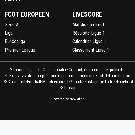
FOOT EUROPÉEN
LIVESCORE
Serie A
Matchs en direct
Liga
Résultats Ligue 1
Bundesliga
Calendrier Ligue 1
Premier League
Classement Ligue 1
•
Mentions Légales - Confidentialité
Contact, recrutement et publicité
•
•
Retrouvez votre compte pour les commentaires sur Foot01
La rédaction
•
•
•
•
•
•
•
PSG transfert
Football
Match en direct
Youtube
Instagram
TikTok
Facebook
•
Sitemap
Powered by Newsifier