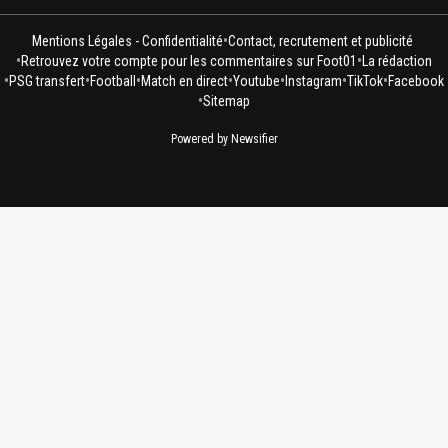
•
Mentions Légales - Confidentialité
Contact, recrutement et publicité
•
•
Retrouvez votre compte pour les commentaires sur Foot01
La rédaction
•
•
•
•
•
•
•
PSG transfert
Football
Match en direct
Youtube
Instagram
TikTok
Facebook
•
Sitemap
Powered by Newsifier