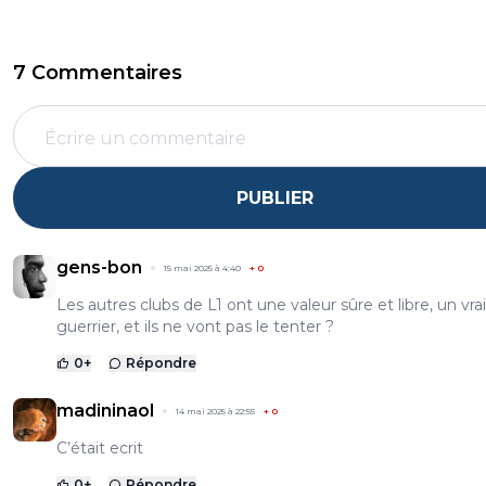
7 Commentaires
PUBLIER
gens-bon
15 mai 2025 à 4:40
+
0
Les autres clubs de L1 ont une valeur sûre et libre, un vrai
guerrier, et ils ne vont pas le tenter ?
0
+
Répondre
madininaol
14 mai 2025 à 22:55
+
0
C’était ecrit
0
+
Répondre