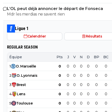
L’OL peut déjà annoncer le départ de Fonseca
Mdr les merdias ne savent rien
Ligue 1
Calendrier
Résultats
REGULAR SEASON
Équipe
Pts
J
V
N
D
BP
BC
1
O
.
Marseille
0
0
0
0
0
0
0
2
O
.
Lyonnais
0
0
0
0
0
0
0
3
Brest
0
0
0
0
0
0
0
4
Lens
0
0
0
0
0
0
0
5
Toulouse
0
0
0
0
0
0
0